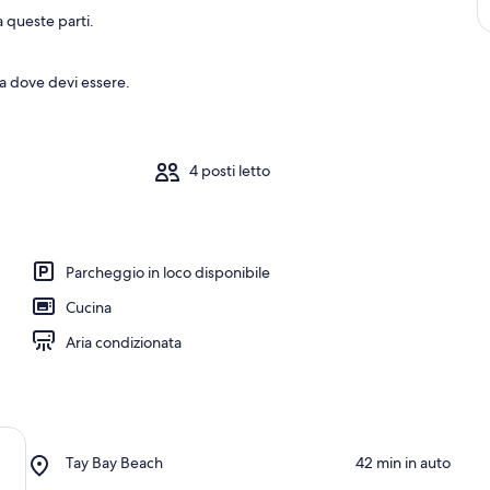
a queste parti.
 a dove devi essere.
4 posti letto
Parcheggio in loco disponibile
Cucina
Aria condizionata
Place,
Tay Bay Beach
‪42 min in auto‬
Tay