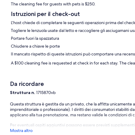
The cleaning fee for guests with pets is $250.
Istruzioni per il check-out
L'host chiede di completare le seguenti operazioni prima del chec
Togliere le lenzuola usate dal letto e raccogliere gli asciugamani us
Portare fuori la spazzatura
Chiudere a chiave le porte
Il mancato rispetto di queste istruzioni può comportare una recens
A $100 cleaning fee is requested at check in for each stay. The clea
Da ricordare
Struttura n.
1715870vb
Questa struttura è gestita da un privato, che la affitta unicamente 
imprenditoriale o professionale). I diritti dei consumatori stabiliti d
applicano alla tua prenotazione, ma restano valide le condizioni di ca
Per eventuali ospiti aggiuntivi possono essere previsti supplementi, va
Mostra altro