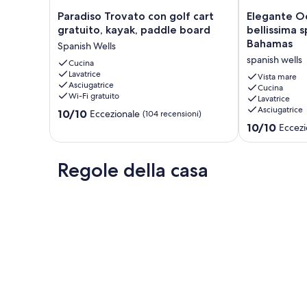
Paradiso
Elegante
Paradiso Trovato con golf cart
Elegante Oc
Trovato
Oceanfront
gratuito, kayak, paddle board
bellissima s
con
House
Bahamas
Spanish Wells
golf
sulla
spanish wells
cart
Cucina
bellissima
Lavatrice
gratuito,
spiaggia
Vista mare
Asciugatrice
kayak,
delle
Cucina
Wi-Fi gratuito
Lavatrice
paddle
Bahamas
Asciugatrice
10.0
board
10/10
spanish
Eccezionale
(104 recensioni)
su
Spanish
wells
10.0
10/10
Eccezi
10,
Wells
su
Eccezionale,
10,
(104
Eccezionale,
Regole della casa
recensioni)
(42
recensioni)