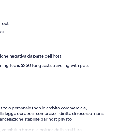
k-out:
ati
ione negativa da parte dell’host.
ning fee is $250 for guests traveling with pets.
a titolo personale (non in ambito commerciale,
alla legge europea, compreso il diritto di recesso, non si
ncellazione stabilite dall'host privato.
riabili in base alla politica della struttura.