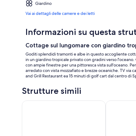
Giardino
Vai ai dettagli delle camere e dei letti
Informazioni su questa stru
Cottage sul lungomare con giardino trop
Goditi splendidi tramonti e albe in questo accogliente c
in un giardino tropicale privato con gradini verso l'ocean
con ampie finestre per una pittoresca vista sull'oceano. Per i
arredato con vista mozzafiato e brezze oceaniche. TV via ca
and Grill Restaurant ea 15 minuti di golf cart dal centro di 
Strutture simili
Paradiso Trovato con golf cart gratuito, kayak, pad
Elegante Ocea