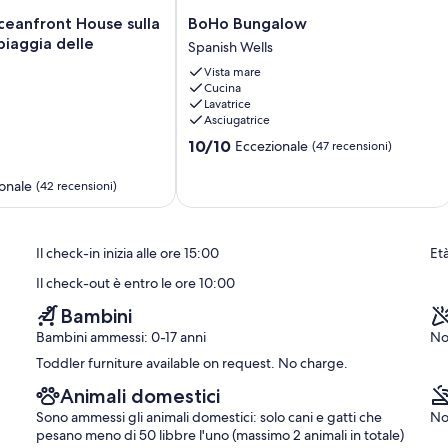
BoHo
eanfront House sulla
BoHo Bungalow
Bungalow
piaggia delle
Spanish Wells
Spanish
Vista mare
Wells
Cucina
Lavatrice
Asciugatrice
10.0
10/10
Eccezionale
(47 recensioni)
su
10,
onale
(42 recensioni)
Eccezionale,
(47
recensioni)
Il check-in inizia alle ore 15:00
Età
Il check-out è entro le ore 10:00
Bambini
Bambini ammessi: 0-17 anni
No
Toddler furniture available on request. No charge.
Animali domestici
Sono ammessi gli animali domestici: solo cani e gatti che
No
pesano meno di 50 libbre l'uno (massimo 2 animali in totale)