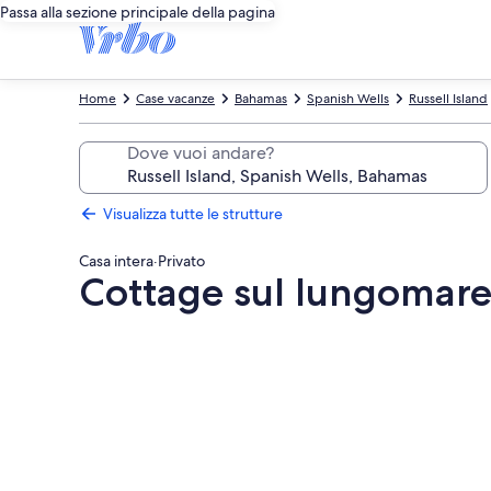
Passa alla sezione principale della pagina
Home
Case vacanze
Bahamas
Spanish Wells
Russell Island
Dove vuoi andare?
Visualizza tutte le strutture
Casa intera
·
Privato
Cottage sul lungomare 
Galleria
fotografica
per
Cottage
sul