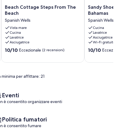
Beach
Sandy
Beach Cottage Steps From The
Sandy Shoes, Spanish
Cottage
Shoes,
Beach
Bahamas
Steps
Spanish
Spanish Wells
Spanish Wells
From
Wells,
The
Vista mare
Bahamas
Cucina
Cucina
Lavatrice
Beach
Spanish
Lavatrice
Asciugatrice
Spanish
Wells
Asciugatrice
Wi-Fi gratuito
Wells
10.0
10.0
10/10
10/10
Eccezionale
Eccezionale
(2 recensioni)
(90 r
su
su
10,
10,
Eccezionale,
Eccezionale,
(2
(90
 minima per affittare: 21
recensioni)
recensioni)
Eventi
n è consentito organizzare eventi
Politica fumatori
n è consentito fumare