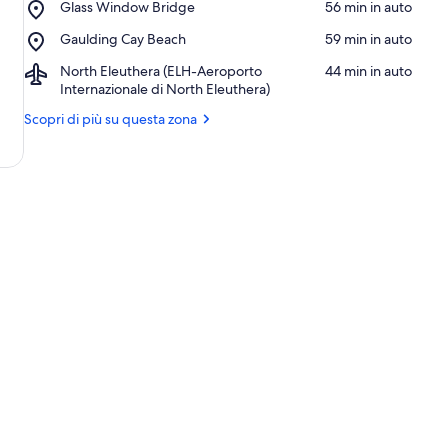
Place,
Glass Window Bridge
‪56 min in auto‬
Bay
Glass
Beach
Place,
Gaulding Cay Beach
‪59 min in auto‬
Window
Gaulding
Bridge
Airport,
North Eleuthera (ELH-Aeroporto
‪44 min in auto‬
Cay
North
Internazionale di North Eleuthera)
Beach
Eleuthera
Scopri di più su questa zona
(ELH-
Aeroporto
Internazionale
di
North
Eleuthera)