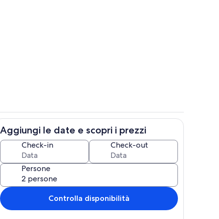
rno
Area soggiorno
Aggiungi le date e scopri i prezzi
truttura
Camera
Check-in
Check-out
Persone
Controlla disponibilità