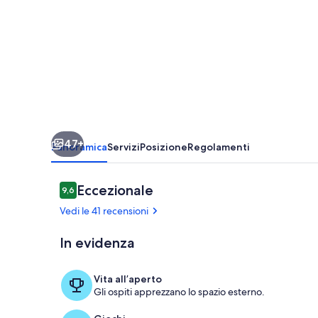
lungomare
con
giardino
tropicale.
47+
Panoramica
Servizi
Posizione
Regolamenti
Recensioni
Eccezionale
9,6
9,6 su 10
Vedi le 41 recensioni
In evidenza
Ristorazione 
Vita all’aperto
Gli ospiti apprezzano lo spazio esterno.