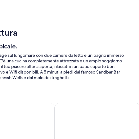
ttura
icale.
ottage sul lungomare con due camere da letto e un bagno immerso
o. C'è una cucina completamente attrezzata e un ampio soggiorno
l tuo piacere all'aria aperta, rilassati in un patio coperto ben
vo e Wifi disponibili. A 5 minuti a piedi dal famoso Sandbar Bar
Spanish Wells e dal molo dei traghetti.
dle board
nfront House sulla bellissima spiaggia delle Bahamas
BoHo Bungalow