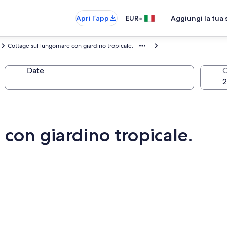
•
Apri l’app
EUR
Aggiungi la tua 
Cottage sul lungomare con giardino tropicale.
Date
O
con giardino tropicale.