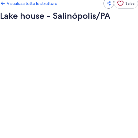
Visualizza tutte le strutture
Salva
Lake house - Salinópolis/PA
Galleria
fotografica
per
Lake
house