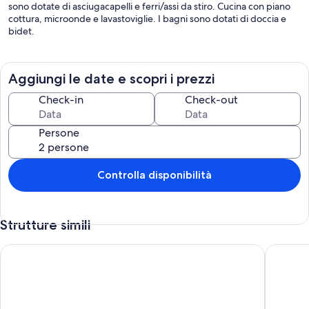
sono dotate di asciugacapelli e ferri/assi da stiro. Cucina con piano
cottura, microonde e lavastoviglie. I bagni sono dotati di doccia e
bidet.
Aggiungi le date e scopri i prezzi
Check-in
Check-out
Persone
Controlla disponibilità
Strutture simili
CASA C P VISTA / MARE, migliore posizione, ATALAIA SPIAGG
Fort do 