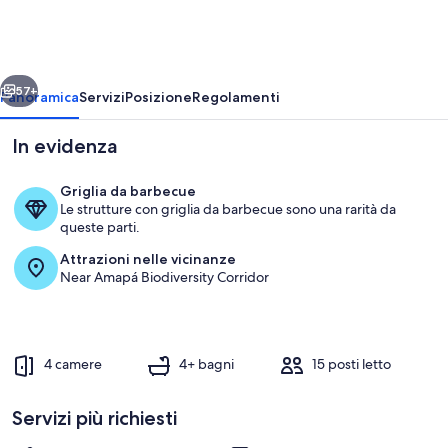
-
Salinópolis/PA
ietro
Avanti
57+
Panoramica
Servizi
Posizione
Regolamenti
In evidenza
Griglia da barbecue
Le strutture con griglia da barbecue sono una rarità da
queste parti.
Attrazioni nelle vicinanze
Near Amapá Biodiversity Corridor
Parco della struttura
4 camere
4+ bagni
15 posti letto
Servizi più richiesti