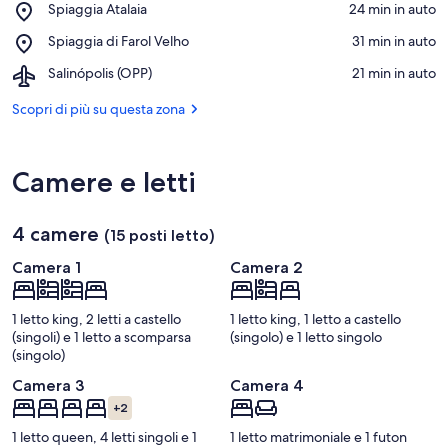
Place,
Spiaggia Atalaia
‪24 min in auto‬
di
Spiaggia
Macarico
Place,
Spiaggia di Farol Velho
‪31 min in auto‬
Atalaia
Spiaggia
Airport,
Salinópolis (OPP)
‪21 min in auto‬
di
Salinópolis
Farol
(OPP)
Scopri di più su questa zona
Velho
Camere e letti
4 camere
(15 posti letto)
Camera 1
Camera 2
1 letto king, 2 letti a castello
1 letto king, 1 letto a castello
(singoli) e 1 letto a scomparsa
(singolo) e 1 letto singolo
(singolo)
Camera 3
Camera 4
+2
1 letto queen, 4 letti singoli e 1
1 letto matrimoniale e 1 futon