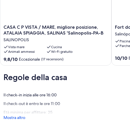
CASA
Fort
CASA C P VISTA / MARE, migliore posizione,
Fort d
C
do
ATALAIA SPIAGGIA, SALINAS 'Salinopolis-PA-B
Salinópo
P
Farol
SALINOPOLIS
Piscin
VISTA
-
Parche
/
Vista mare
Cucina
2
Animali ammessi
Wi-Fi gratuito
MARE,
Quartos
10.0
migliore
Salinópo
10/10
9.8
9,8/10
Eccezionale
(17 recensioni)
su
posizione,
su
10,
ATALAIA
10,
Eccezion
SPIAGGIA,
Eccezionale,
Regole della casa
(1
SALINAS
(17
recensi
'Salinopolis-
recensioni)
PA-
B
Il check-in inizia alle ore 16:00
SALINOPOLIS
Il check-out è entro le ore 11:00
Età minima per affittare: 25
Mostra altro