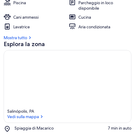
Piscina
Parcheggio in loco
disponibile
Cani ammessi
Cucina
Lavatrice
Aria condizionata
Mostra tutto
Esplora la zona
Salinópolis, PA
Vedi sulla mappa
Place,
Spiaggia di Macarico
‪7 min in auto‬
Spiaggia
Vedi sulla mappa