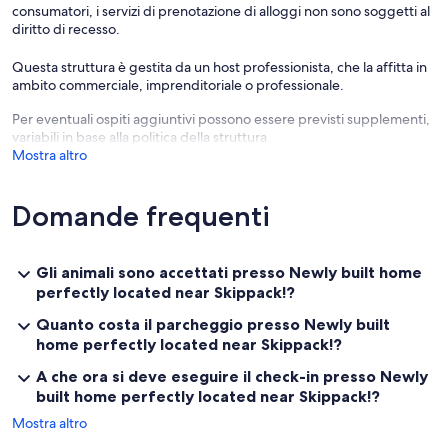
consumatori, i servizi di prenotazione di alloggi non sono soggetti al
Bedroom One features a cozy queen bed and large custom closet.
diritto di recesso.
Bedroom Two offers a full-size bed and custom closet.
Questa struttura è gestita da un host professionista, che la affitta in
ambito commerciale, imprenditoriale o professionale.
A third full bed is located in the versatile loft/office area, providing
flexible sleeping arrangements.
Per eventuali ospiti aggiuntivi possono essere previsti supplementi,
variabili in base alla politica della struttura.
Each bedroom is thoughtfully designed with ample closet space, so
Mostra altro
you’ll have plenty of room to unpack and feel at home.
The spa-inspired full bathroom includes a toilet, modern vanity with
Domande frequenti
sink, brand new tile flooring, a walk-in shower, and the luxurious
comfort of heated floors — perfect for chilly mornings.
The upstairs laundry space offers a full-size washer and dryer, plus a
Gli animali sono accettati presso Newly built home
utility sink and additional counter/storage space — so you can easily
perfectly located near Skippack!?
take care of any laundry during your stay.
Quanto costa il parcheggio presso Newly built
Downstairs, the open-concept layout includes a fully equipped
home perfectly located near Skippack!?
kitchen, a welcoming living area, and a dining space:
A che ora si deve eseguire il check-in presso Newly
The kitchen is stocked with everything you need to prepare meals
built home perfectly located near Skippack!?
at home — including a refrigerator & freezer, oven & stovetop,
Mostra altro
microwave, coffee makers, cookware, and a complete set of dishes