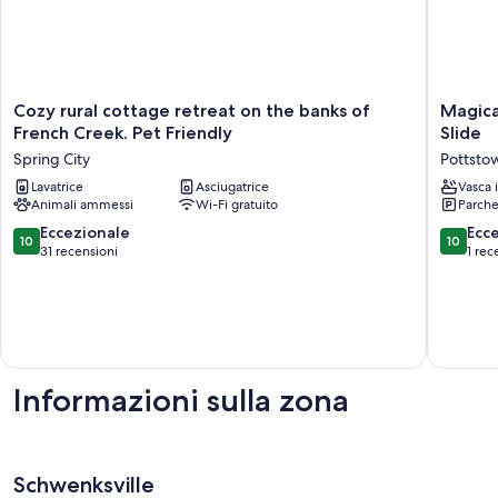
Cozy
Magical
Cozy rural cottage retreat on the banks of
Magica
rural
Tree
French Creek. Pet Friendly
Slide
cottage
House
Spring City
Pottsto
retreat
with
on
Lavatrice
Asciugatrice
Hot
Vasca 
Animali ammessi
Wi-Fi gratuito
Parche
the
Tub,
banks
Fire
10.0
10.0
Eccezionale
Ecc
10
10
of
Pit
su
su
31 recensioni
1 rec
French
&
10,
10,
Creek.
Slide
Eccezionale,
Eccezion
Pet
Pottsto
31
1
Friendly
recensioni
recensi
Spring
City
Informazioni sulla zona
Schwenksville