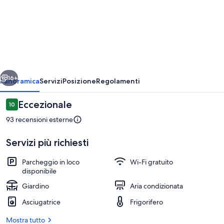
Newly
built
home
perfectly
located
ietro
Avanti
near
16+
Panoramica
Servizi
Posizione
Regolamenti
Skippack!
Recensioni
Eccezionale
10
10 su 10
93 recensioni esterne
Servizi più richiesti
Parcheggio in loco
Wi-Fi gratuito
disponibile
Giardino
Cucina privata
Aria condizionata
Asciugatrice
Frigorifero
Mostra tutto