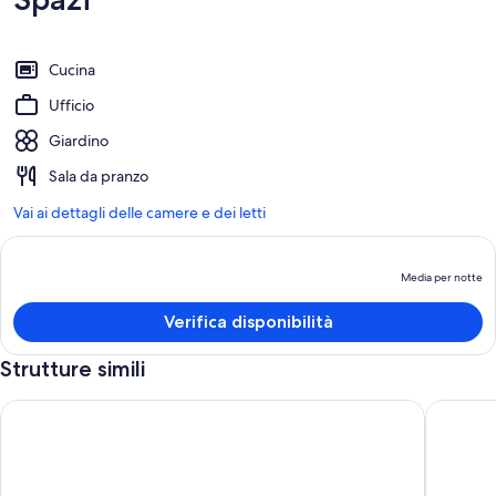
Cucina
Ufficio
Giardino
Sala da pranzo
Vai ai dettagli delle camere e dei letti
Media per notte
Il
p
Verifica disponibilità
è
M
Strutture simili
p
n
Cozy rural cottage retreat on the banks of French Creek. Pet F
Magical 