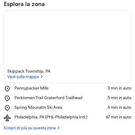
Esplora la zona
Skippack Township, PA
Vedi sulla mappa
Place,
Pennypacker Mills
‪3 min in auto‬
Pennypacker
Vedi sulla mappa
Place,
Perkiomen Trail Graterford Trailhead
‪5 min in auto‬
Mills
Perkiomen
Place,
Spring Mounatin Ski Area
‪6 min in auto‬
Trail
Spring
Graterford
Airport,
Philadelphia, PA (PHL-Philadelphia Intl.)
‪67 min in auto‬
Mounatin
Trailhead
Philadelphia,
Ski
PA
Scopri di più su questa zona
Area
(PHL-