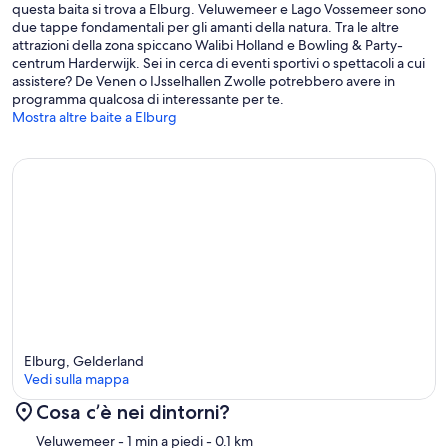
Ermelo
questa baita si trova a Elburg. Veluwemeer e Lago Vossemeer sono
due tappe fondamentali per gli amanti della natura. Tra le altre
attrazioni della zona spiccano Walibi Holland e Bowling & Party-
centrum Harderwijk. Sei in cerca di eventi sportivi o spettacoli a cui
assistere? De Venen o IJsselhallen Zwolle potrebbero avere in
programma qualcosa di interessante per te.
Mostra altre baite a Elburg
Elburg, Gelderland
Vedi sulla mappa
Cosa c’è nei dintorni?
Mappa
Veluwemeer
- 1 min a piedi
- 0.1 km