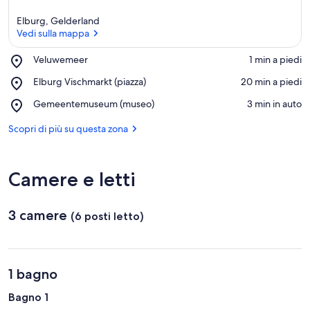
Elburg, Gelderland
Vedi sulla mappa
Place,
Veluwemeer
‪1 min a piedi‬
Veluwemeer
Vedi sulla mappa
Place,
Elburg Vischmarkt (piazza)
‪20 min a piedi‬
Elburg
Place,
Gemeentemuseum (museo)
‪3 min in auto‬
Vischmarkt
Gemeentemuseum
(piazza)
(museo)
Scopri di più su questa zona
Camere e letti
3 camere
(6 posti letto)
1 bagno
Bagno 1