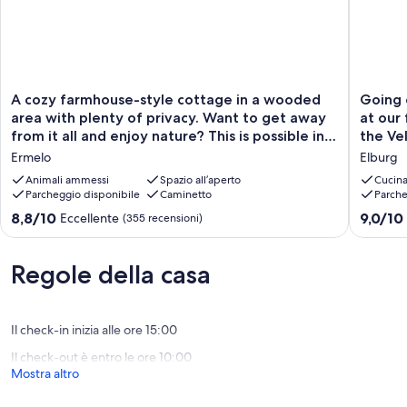
A
Going
A cozy farmhouse-style cottage in a wooded
Going 
cozy
on
area with plenty of privacy. Want to get away
at our
farmhouse-
holiday
from it all and enjoy nature? This is possible in
the Ve
style
with
this comfortable 4+2-person accommodation
Ermelo
Elburg
cottage
the
at the Heivlinder near the Speulder Forest and
in
entire
Animali ammessi
Spazio all’aperto
Cucin
the moors of Ermelo!
a
Parcheggio disponibile
Caminetto
family?
Parche
wooded
Stay
8.8
9.0
8,8/10
9,0/10
Eccellente
(355 recensioni)
area
at
su
su
with
our
10,
10,
plenty
freesta
Eccellente,
Meravigl
Regole della casa
of
bungal
(355
(234
privacy.
with
recensioni)
recensio
Want
a
to
view
Il check-in inizia alle ore 15:00
get
of
Il check-out è entro le ore 10:00
away
the
Mostra altro
from
Veluwe
it
or