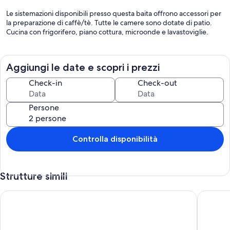
Le sistemazioni disponibili presso questa baita offrono accessori per
la preparazione di caffè/tè. Tutte le camere sono dotate di patio.
Cucina con frigorifero, piano cottura, microonde e lavastoviglie.
Aggiungi le date e scopri i prezzi
Check-in
Check-out
Persone
Controlla disponibilità
Strutture simili
A cozy farmhouse-style cottage in a wooded area with plenty 
Going on