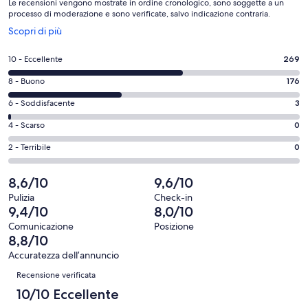
Le recensioni vengono mostrate in ordine cronologico, sono soggette a un
processo di moderazione e sono verificate, salvo indicazione contraria.
Apertura
Scopri di più
in
un’altra
Valutazione
10 - Eccellente
269
finestra
di
Valutazione
8 - Buono
176
10
di
-
Valutazione
6 - Soddisfacente
3
8
Eccellente.
di
-
Valutazione
4 - Scarso
0
269
6
Buono.
di
su
-
Valutazione
2 - Terribile
0
176
4
448
Soddisfacente.
di
su
-
recensioni
3
2
8,6/10
9,6/10
448
Scarso.
su
-
recensioni
0
Pulizia
Check-in
448
Terribile.
9,4/10
8,0/10
su
recensioni
0
448
Comunicazione
Posizione
su
8,8/10
recensioni
448
Accuratezza dell’annuncio
recensioni
Recensioni
Recensione verificata
10/10 Eccellente