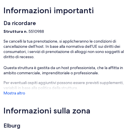
all
at
and
the
Informazioni importanti
enjoy
courtya
nature?
garden.
This
Elburg
Da ricordare
is
possible
Struttura n.
5510988
in
Se cancelli la tua prenotazione, si applicheranno le condizioni di
this
cancellazione dell’host. In base alla normativa dell’UE sui diritti dei
comfortable
consumatori, i servizi di prenotazione di alloggi non sono soggetti al
4+2-
diritto di recesso.
person
accommodation
at
Questa struttura è gestita da un host professionista, che la affitta in
the
ambito commerciale, imprenditoriale o professionale.
Heivlinder
Per eventuali ospiti aggiuntivi possono essere previsti supplementi,
near
variabili in base alla politica della struttura.
the
Mostra altro
Speulder
Forest
and
Informazioni sulla zona
the
moors
of
Ermelo!
Elburg