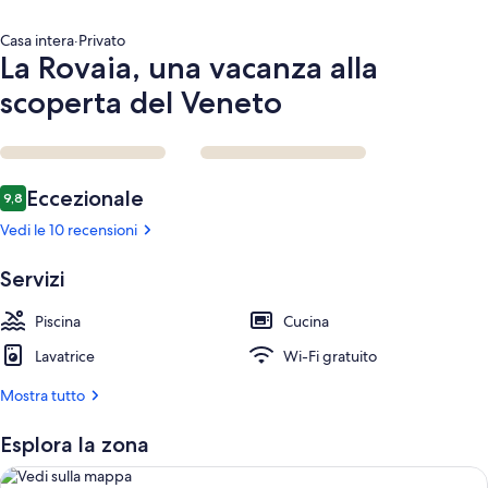
Casa intera
·
Privato
La Rovaia, una vacanza alla
scoperta del Veneto
Recensioni
Eccezionale
9,8
9,8 su 10
Vedi le 10 recensioni
Servizi
Piscina
Cucina
Lavatrice
Wi-Fi gratuito
Mostra tutto
Esplora la zona