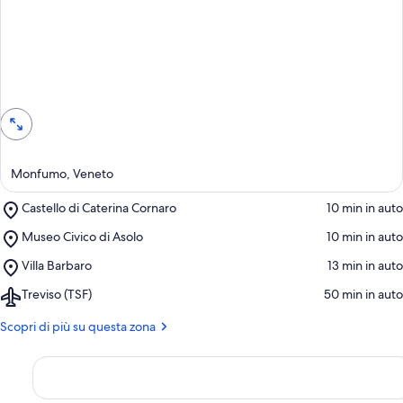
Vedi sulla mappa
Monfumo, Veneto
Place,
Castello di Caterina Cornaro
‪10 min in auto‬
Castello
Place,
Museo Civico di Asolo
‪10 min in auto‬
di
Museo
Caterina
Place,
Villa Barbaro
‪13 min in auto‬
Civico
Cornaro
Villa
di
Airport,
Treviso (TSF)
‪50 min in auto‬
Barbaro
Asolo
Treviso
(TSF)
Scopri di più su questa zona