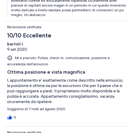
altrettanto corette ed educatamente rispettose.Sicuramente avrei
piacere di ospitarli ancora magari in un periodo in cui questo momento
molto delicato a livello salutare possa permetterci di conoscerci un po
meglio. Un abbraccio
Recensione verificata
10/10 Eccellente
bartoli l.
9 set 2020
Mi è piaciuto: Pulizia, check-in, comunicazione, posizione e
accuratezza dell’annuncio
Ottima posizione e vista magnifica
L appuntamento e' esattamente come descritto nella annuncio,
la posizione è ottima sia per le escursioni che per il paese che si
può raggiungere a piedi. Il proprietario molto disponibile e la
pulizia è accurata. Appartamento consigliatissimo, vacanza
sicuramente da ripetere.
Soggiorno di 7 notti ad agosto 2020
0
Recensione verificata