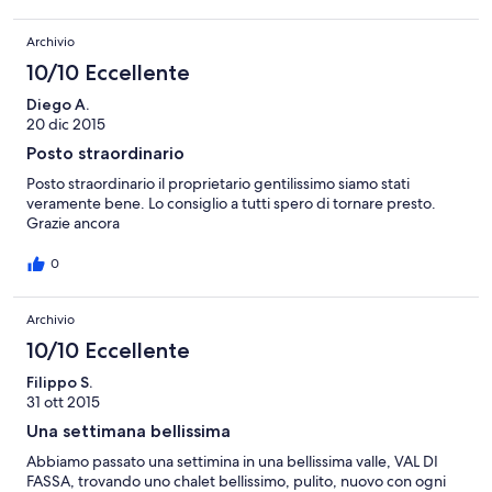
stato gentilissimo, all'arrivo ci ha portato uno strudel
BUONISSIMO, fatto dalla moglie, e ci ha spiegato tutto quello
Archivio
che serviva. Ogni giorno - se lo volevamo - avevamo un
supporto per decidere piccole cose della giornata, ma sempre
10/10 Eccellente
con grande discrezione. Inoltre - a causa di un lutto familiare -
abbiamo scombinato i piani all'ultimo togliendo un giorno al
Diego A.
nostro soggiorno e abbiamo avuto la piacevole sorpresa di
20 dic 2015
trovarci uno sconto che ci ha segnalato tutta la loro
Posto straordinario
comprensione. Insomma, un luogo bello, semplice, con lo stile
tipico della montagna e del legno che amo, e con persone molto
Posto straordinario il proprietario gentilissimo siamo stati
gradevoli. Da rifare, e da super-consigliare!
veramente bene. Lo consiglio a tutti spero di tornare presto.
Grazie ancora
0
Archivio
10/10 Eccellente
Filippo S.
31 ott 2015
Una settimana bellissima
Abbiamo passato una settimina in una bellissima valle, VAL DI
FASSA, trovando uno chalet bellissimo, pulito, nuovo con ogni