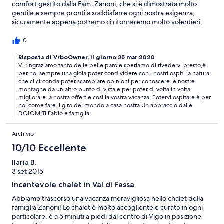
comfort gestito dalla Fam. Zanoni, che si è dimostrata molto
gentile e sempre pronti a soddisfarre ogni nostra esigenza,
sicuramente appena potremo ci ritorneremo molto volentieri,
VACANZA CONSIGLIATA A TUTTI
0
Risposta di VrboOwner, il giorno 25 mar 2020
Vi ringraziamo tanto delle belle parole speriamo di rivedervi presto,è
per noi sempre una gioia poter condividere con i nostri ospiti la natura
che ci circonda poter scambiare opinioni per conoscere le nostre
montagne da un altro punto di vista e per poter di volta in volta
migliorare la nostra offert e cosi la vostra vacanza..Potervi ospitare è per
noi come fare il giro del mondo a casa nostra Un abbraccio dalle
DOLOMITI Fabio e famglia
Archivio
10/10 Eccellente
Ilaria B.
3 set 2015
Incantevole chalet in Val di Fassa
Abbiamo trascorso una vacanza meravigliosa nello chalet della
famiglia Zanoni! Lo chalet è molto accogliente e curato in ogni
particolare, è a 5 minuti a piedi dal centro di Vigo in posizione