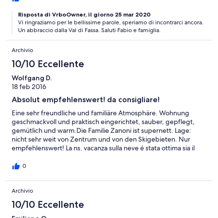
consigliare a chiunque in modo assoluto . Nessuna critica ai
servizi per i turisti . grazie a Fabio ed Orietta anche per lo strudel
Risposta di VrboOwner, il giorno 25 mar 2020
Vi ringraziamo per le bellissime parole, speriamo di incontrarci ancora.
di benvenuto che era veramente ottimo e per il gradito
Un abbraccio dalla Val di Fassa. Saluti Fabio e famiglia.
presente di commiato .
Archivio
10/10 Eccellente
Wolfgang D.
18 feb 2016
Absolut empfehlenswert! da consigliare!
Eine sehr freundliche und familiäre Atmosphäre. Wohnung
geschmackvoll und praktisch eingerichtet, sauber, gepflegt,
gemütlich und warm.Die Familie Zanoni ist supernett. Lage:
nicht sehr weit von Zentrum und von den Skigebieten. Nur
empfehlenswert! La ns. vacanza sulla neve é stata ottima sia il
luogo che l'appartamento. App.situato a pochi passi dal centro,
pulitissimo e curato nei minimi particolari. Accogliente per una
0
famiglia di 4 pers.(2 adulti + 2 ragazzi 10 e 13 anni) dopo una
giornata sugli sci.La famiglia Zanoni é gentilissima e pronta ad
Archivio
ogni necessità. Siamo rimasti super contenti e sicuri di ritornarci
(magari d'estate).Grazie ancora per la vs. gentilezza e
10/10 Eccellente
attenzione!