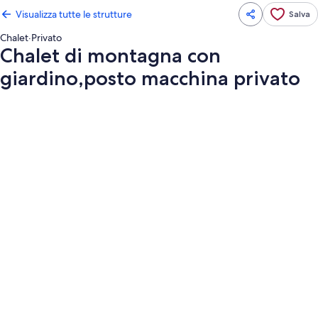
Visualizza tutte le strutture
Salva
Chalet
·
Privato
Chalet di montagna con
giardino,posto macchina privato
Galleria
fotografica
per