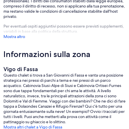
professionale). I diritti dei consumatori stabiliti dalla legge europea,
compreso il diritto di recesso, non si applicano alla tua prenotazione,
ma restano valide le condizioni di cancellazione stabilite dall'host
privato.
Per eventuali ospiti aggiuntivi possono essere previsti supplementi,
variabili in base alla politica della struttura.
Mostra altro
Informazioni sulla zona
Vigo di Fassa
Questo chalet si trova a San Giovanni di Fassa e vanta una posizione
strategica nei pressi di parchi a tema e nei pressi di un parco
acquatico. Cabinovia Siusi-Alpe di Siusi e Cabinovia Ortisei-Furnes
sono due tappe fondamentali per chi ama le attività. A livello
naturalistico, invece, tra le principali attrazioni della zona ci sono
Dolomiti e Val di Fiemme. Viaggi con dei bambini? Che ne dici di fare
tappa a Dolaondes Canazei e Rifugio Firenze? Qui c'è tutto per una
giornata entusiasmante sulla neve! Un esempio? Ovvio i tracciati per
tutti i livelli. Puoi anche metterti alla prova con attività come il
pattinaggio su ghiaccio e lo slittino.
Mostra altri chalet a Vigo di Fassa