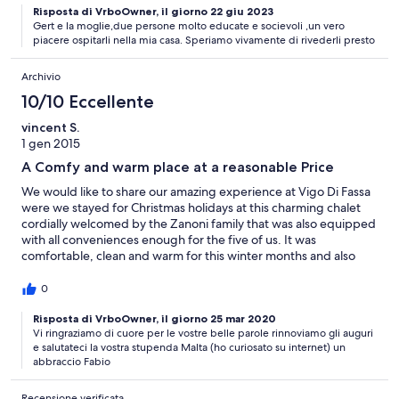
Risposta di VrboOwner, il giorno 22 giu 2023
Gert e la moglie,due persone molto educate e socievoli ,un vero
piacere ospitarli nella mia casa. Speriamo vivamente di rivederli presto
Archivio
10/10 Eccellente
vincent S.
1 gen 2015
A Comfy and warm place at a reasonable Price
We would like to share our amazing experience at Vigo Di Fassa
were we stayed for Christmas holidays at this charming chalet
cordially welcomed by the Zanoni family that was also equipped
with all conveniences enough for the five of us. It was
comfortable, clean and warm for this winter months and also
surrounded by all amenities. I recommend this place to anyone
looking for a simple and inexpensive place to stay and go skiing
0
or visit the surrounding beautiful Dolomiti mountains.
Risposta di VrboOwner, il giorno 25 mar 2020
Vi ringraziamo di cuore per le vostre belle parole rinnoviamo gli auguri
e salutateci la vostra stupenda Malta (ho curiosato su internet) un
abbraccio Fabio
Recensione verificata