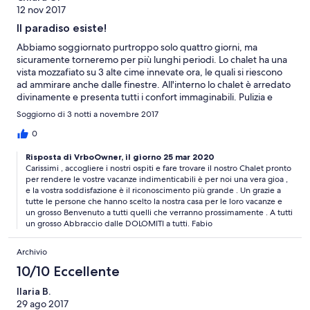
12 nov 2017
Il paradiso esiste!
Abbiamo soggiornato purtroppo solo quattro giorni, ma
sicuramente torneremo per più lunghi periodi. Lo chalet ha una
vista mozzafiato su 3 alte cime innevate ora, le quali si riescono
ad ammirare anche dalle finestre. All'interno lo chalet è arredato
divinamente e presenta tutti i confort immaginabili. Pulizia e
ordine mai trovati prima. Inoltre la gentilezza, disponibilità e
Soggiorno di 3 notti a novembre 2017
accoglienza dei proprietari sono quanto di più ammirevole si
possa trovare! Grazie🤗🤗🤗😍
0
Risposta di VrboOwner, il giorno 25 mar 2020
Carissimi , accogliere i nostri ospiti e fare trovare il nostro Chalet pronto
per rendere le vostre vacanze indimenticabili è per noi una vera gioa ,
e la vostra soddisfazione è il riconoscimento più grande . Un grazie a
tutte le persone che hanno scelto la nostra casa per le loro vacanze e
un grosso Benvenuto a tutti quelli che verranno prossimamente . A tutti
un grosso Abbraccio dalle DOLOMITI a tutti. Fabio
Archivio
10/10 Eccellente
Ilaria B.
29 ago 2017