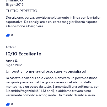
Emiliano O.
18 gen 2016
TUTTO PERFETTO
Descrizione, pulizia, servizio assolutamente in linea con le migliori
aspettative. Da consigliare a chi cerca maggior libertà rispetto
alla soluzione alberghiera.
0
Archivio
10/10 Eccellente
Anna S.
8 gen 2016
Un posticino meraviglioso, super-consigliato!
La casetta-chalet di Fabio Zanoni è davvero un posto delizioso
nel quale passare qualche giorno sereno, nel silenzio della
montagna, a un passo da tutto. Siamo stati lì una settimana, con
3 bambini/ragazzini (6-11-13 anni), e abbiamo trovato tutto
veramente comodo e accogliente. Un minuto di auto e sei in
centro-paese e alla funivia, e in un quarto d'ora se vuoi sei a
Carezza o a Canazei, libero di esplorare tutta la valle. Fabio è
0