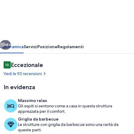
Chalet
di
montagna
con
giardino,posto
ietro
Avanti
macchina
18+
Panoramica
Servizi
Posizione
Regolamenti
privato
Recensioni
Eccezionale
10
10 su 10
Vedi le 93 recensioni
In evidenza
Massimo relax
Gli ospiti si sentono come a casa in questa struttura
ecco come si presenta lo Chalet al vost
apprezzata per il comfort.
Griglia da barbecue
Le strutture con griglia da barbecue sono una rarità da
queste parti.