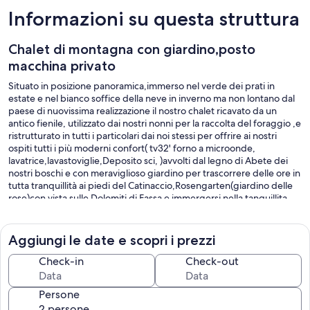
Informazioni su questa struttura
Chalet di montagna con giardino,posto
macchina privato
Situato in posizione panoramica,immerso nel verde dei prati in
estate e nel bianco soffice della neve in inverno ma non lontano dal
paese di nuovissima realizzazione il nostro chalet ricavato da un
antico fienile, utilizzato dai nostri nonni per la raccolta del foraggio ,e
ristrutturato in tutti i particolari dai noi stessi per offrire ai nostri
ospiti tutti i più moderni confort( tv32' forno a microonde,
lavatrice,lavastoviglie,Deposito sci, )avvolti dal legno di Abete dei
nostri boschi e con meraviglioso giardino per trascorrere delle ore in
tutta tranquillità ai piedi del Catinaccio,Rosengarten(giardino delle
rose)con vista sulle Dolomiti di Fassa e immergersi nella tanquillita
che solo la montagna sa offrire.La casa è disposta su due livelli al
primo piano:dispensa,soggiorno con cucina,camera
matrimoniale,bagno;al secondo piano camera mansarda . In estate si
Aggiungi le date e scopri i prezzi
potranno raccogliere direttamente dall'orto verdure di stagione.
Check-in
Check-out
Persone