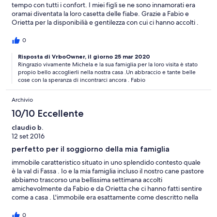
tempo con tutti i confort. I miei figli se ne sono innamorati era
oramai diventata la loro casetta delle fiabe. Grazie a Fabio e
Orietta per la disponibilià e gentilezza con cui ci hanno accolti .
Assolutamente da consigliare!!
0
Risposta di VrboOwner, il giorno 25 mar 2020
Ringrazio vivamente Michela e la sua famiglia per la loro visita è stato
propio bello accoglierli nella nostra casa .Un abbraccio e tante belle
cose con la speranza di incontrarci ancora . Fabio
Archivio
10/10 Eccellente
claudio b.
12 set 2016
perfetto per il soggiorno della mia famiglia
immobile caratteristico situato in uno splendido contesto quale
è la val di Fassa . Io e la mia famiglia incluso il nostro cane pastore
abbiamo trascorso una bellissima settimana accolti
amichevolmente da Fabio e da Orietta che ci hanno fatti sentire
come a casa . L'immobile era esattamente come descritto nella
presentazione . pulito e adatto alle nostre esigenze . Insomma
una esperienza assolutamente piacevole che mi sento di
0