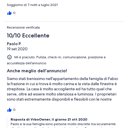
Soggiorno di 7 notti a luglio 2021
0
Recensione verificata
10/10 Eccellente
Paolo P.
19 set 2020
Mi è piaciuto: Pulizia, check-in, comunicazione, posizione e
accuratezza dell’annuncio
Anche meglio dell'annuncio!
Siamo stati benissimo nell'appartamento della famiglia di Fabio:
la frazione in cui si trova è molto carina e la vista dalle finestre è
strepitosa. La casa è molto accogliente ed ha tutto quel che
serve, oltre ad essere molto silenziosa e luminosa. I proprietari
sono stati estremamente disponibili e flessibili con le nostre
esigenze. Ci è dispiaciuto tornare a casa e non escludiamo di
soggiornarci ancora!
0
Risposta di VrboOwner, il giorno 21 ott 2020
Paolo e la sua famiglia sono persone molto discrete ma sicuramente