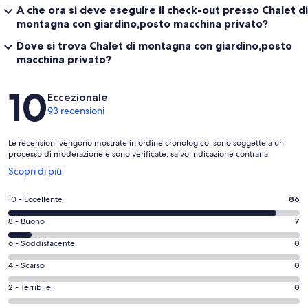
A che ora si deve eseguire il check-out presso Chalet di
montagna con giardino,posto macchina privato?
Dove si trova Chalet di montagna con giardino,posto
macchina privato?
Recensioni
10
Eccezionale
93 recensioni
Le recensioni vengono mostrate in ordine cronologico, sono soggette a un
processo di moderazione e sono verificate, salvo indicazione contraria.
Apertura
Scopri di più
in
un’altra
Valutazione
10 - Eccellente
86
finestra
di
Valutazione
8 - Buono
7
10
di
-
Valutazione
6 - Soddisfacente
0
8
Eccellente.
di
-
Valutazione
4 - Scarso
0
86
6
Buono.
di
su
-
Valutazione
2 - Terribile
0
7
4
93
Soddisfacente.
di