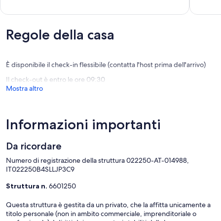
di
Dolomiti
su
su
Fiemme
Petersb
10,
10,
-
Meraviglioso,
Eccezion
Dolomiti.
(21
(5
Regole della casa
Cavalese
recensioni)
recensio
È disponibile il check-in flessibile (contatta l'host prima dell'arrivo)
Il check-out è entro le ore 09:30
Mostra altro
Informazioni importanti
Da ricordare
Numero di registrazione della struttura 022250-AT-014988,
IT022250B4SLLJP3C9
Struttura n.
6601250
Questa struttura è gestita da un privato, che la affitta unicamente a
titolo personale (non in ambito commerciale, imprenditoriale o