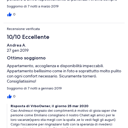
un ottimo ricordo della famiglia Zanoni. Consigliato a tutte le
Soggiorno di 7 notti a marzo 2019
famiglie. Grazie di tutto. Roberto e Lisa
0
Recensione verificata
10/10 Eccellente
Andrea A.
27 gen 2019
Ottimo soggiorno
Appartamento, accoglienza e disponibilità impeccabili.
Appartamento bellissimo come in foto e soprattutto molto pulito
con ogni comfort necessario. Sicuramente torneró.
Consigliatissimo!
Soggiorno di 7 notti a gennaio 2019
0
Risposta di VrboOwner, il giorno 25 mar 2020
Ciao Andrea,vi ringrazio dei complimenti,è motivo di gioia saper che
persone come Emiliano consigliano il nostro Chalet agli amici per le
loro vacanze(spero stia megli con la spalla ,se lo vedi fagli gli auguri)
Colgo l'occasione per ringriaziarvi tutti con la speranza di rivederci