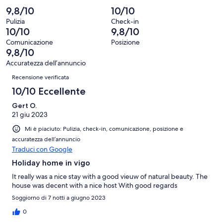
su
-
recensioni
0
2
9,8/10
10/10
93
Scarso.
su
-
recensioni
0
Pulizia
Check-in
93
Terribile.
10/10
9,8/10
su
recensioni
0
93
Comunicazione
Posizione
su
9,8/10
recensioni
93
Accuratezza dell’annuncio
recensioni
Recensioni
Recensione verificata
10/10 Eccellente
Gert O.
21 giu 2023
Mi è piaciuto: Pulizia, check-in, comunicazione, posizione e
accuratezza dell’annuncio
Traduci con Google
Holiday home in vigo
It really was a nice stay with a good vieuw of natural beauty. The
house was decent with a nice host With good regards
Soggiorno di 7 notti a giugno 2023
0