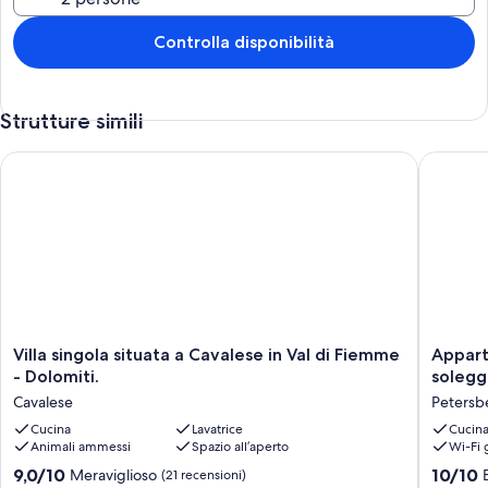
Controlla disponibilità
Strutture simili
Villa singola situata a Cavalese in Val di Fiemme - Dolomiti.
Appartam
Villa
Appart
Villa singola situata a Cavalese in Val di Fiemme
Appart
singola
Franzn
- Dolomiti.
solegg
situata
-
Cavalese
Petersb
a
Posizion
Cavalese
Cucina
Lavatrice
apparta
Cucin
Animali ammessi
Spazio all’aperto
Wi-Fi 
in
soleggia
Val
nelle
9.0
10.0
9,0/10
10/10
Meraviglioso
(21 recensioni)