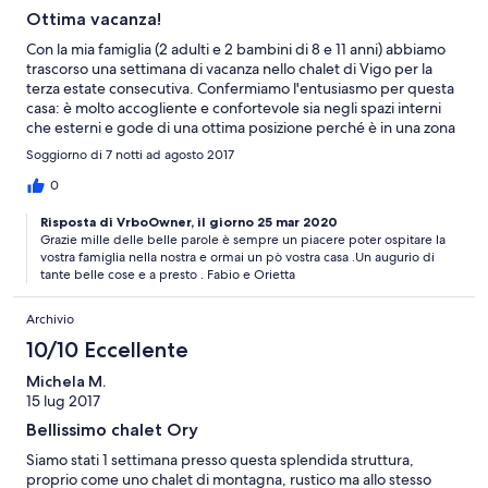
Ottima vacanza!
Con la mia famiglia (2 adulti e 2 bambini di 8 e 11 anni) abbiamo
trascorso una settimana di vacanza nello chalet di Vigo per la
terza estate consecutiva. Confermiamo l'entusiasmo per questa
casa: è molto accogliente e confortevole sia negli spazi interni
che esterni e gode di una ottima posizione perché è in una zona
molto tranquilla ma nello stesso tempo consente di raggiungere
Soggiorno di 7 notti ad agosto 2017
il centro del paese e l'impianto della cabinovia del Catinaccio con
soli 5-10 minuti di cammino. Un ringraziamento particolare a
0
Fabio e Orietta per la loro gentilezza e disponibilità.
Risposta di VrboOwner, il giorno 25 mar 2020
Torneremo!!!
Grazie mille delle belle parole è sempre un piacere poter ospitare la
vostra famiglia nella nostra e ormai un pò vostra casa .Un augurio di
tante belle cose e a presto . Fabio e Orietta
Archivio
10/10 Eccellente
Michela M.
15 lug 2017
Bellissimo chalet Ory
Siamo stati 1 settimana presso questa splendida struttura,
proprio come uno chalet di montagna, rustico ma allo stesso