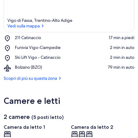
Vigo di Fassa, Trentino-Alto Adige
Vedi sulla mappa
Place,
211 Catinaccio
‪17 min a piedi‬
211
Vedi sulla mappa
Place,
Funivia Vigo-Ciampedie
‪2 min in auto‬
Catinaccio
Funivia
Place,
Ski Lift Vigo - Catinaccio
‪2 min in auto‬
Vigo-
Ski
Ciampedie
Airport,
Bolzano (BZO)
‪79 min in auto‬
Lift
Bolzano
Vigo
(BZO)
Scopri di più su questa zona
-
Catinaccio
Camere e letti
2 camere
(5 posti letto)
Camera da letto 1
Camera da letto 2