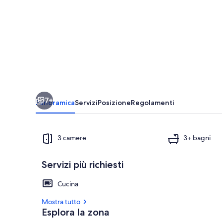
-
Pousada
Casco
de
Ouro
7+
Panoramica
Servizi
Posizione
Regolamenti
3 camere
3+ bagni
Servizi più richiesti
Ristorazione 
Cucina
Mostra tutto
Esplora la zona