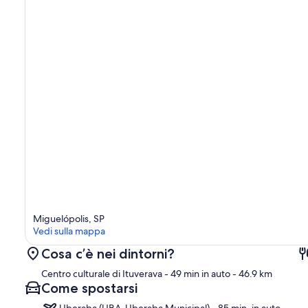
Miguelópolis, SP
Vedi sulla mappa
Cosa c’è nei dintorni?
Centro culturale di Ituverava
- 49 min in auto
- 46.9 km
Come spostarsi
Uberaba (UBA-Uberaba Municipal) - 85 min. in auto