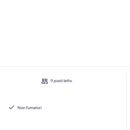
Esterni
Spiaggia
9 posti letto
all'aperto
Non fumatori