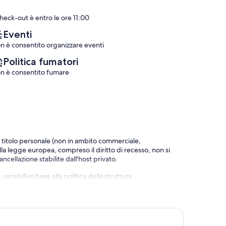
check-out è entro le ore 11:00
Eventi
n è consentito organizzare eventi
Politica fumatori
n è consentito fumare
a titolo personale (non in ambito commerciale,
alla legge europea, compreso il diritto di recesso, non si
ncellazione stabilite dall'host privato.
riabili in base alla politica della struttura.