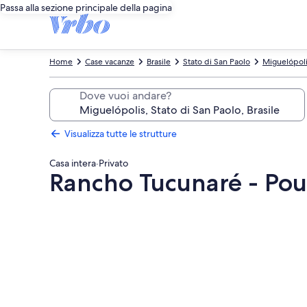
Passa alla sezione principale della pagina
Home
Case vacanze
Brasile
Stato di San Paolo
Miguelópol
Dove vuoi andare?
Visualizza tutte le strutture
Casa intera
·
Privato
Rancho Tucunaré - Po
Galleria
fotografica
per
Rancho
Tucunaré