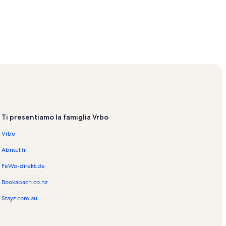
Ti presentiamo la famiglia Vrbo
Vrbo
Abritel.fr
FeWo-direkt.de
Bookabach.co.nz
Stayz.com.au