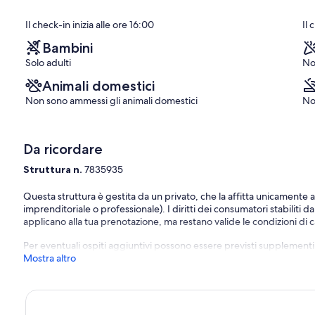
Il check-in inizia alle ore 16:00
Il 
Bambini
Solo adulti
No
Animali domestici
Non sono ammessi gli animali domestici
No
Da ricordare
Struttura n.
7835935
Questa struttura è gestita da un privato, che la affitta unicamente 
imprenditoriale o professionale). I diritti dei consumatori stabiliti d
applicano alla tua prenotazione, ma restano valide le condizioni di ca
Per eventuali ospiti aggiuntivi possono essere previsti supplementi, va
Mostra altro