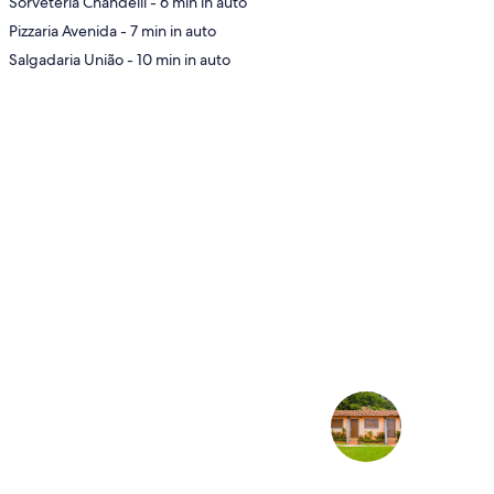
‪Sorveteria Chandelli - ‬6 min in auto
ppa
‪Pizzaria Avenida - ‬7 min in auto
‪Salgadaria União - ‬10 min in auto