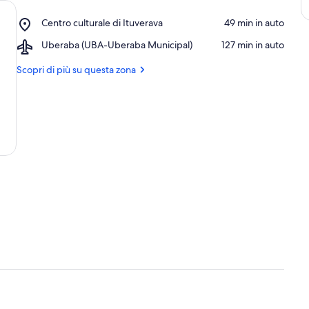
Place,
Centro culturale di Ituverava
‪49 min in auto‬
Centro
Airport,
Uberaba (UBA-Uberaba Municipal)
‪127 min in auto‬
culturale
Uberaba
di
(UBA-
Scopri di più su questa zona
Ituverava
Uberaba
Municipal)