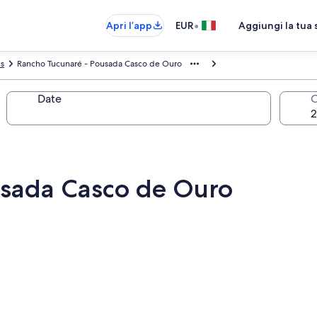
•
Apri l’app
EUR
Aggiungi la tua 
is
Rancho Tucunaré - Pousada Casco de Ouro
Date
O
usada Casco de Ouro