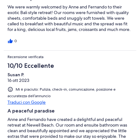
We were warmly welcomed by Anne and Fernando to their
exotic Bali style retreat! Our rooms were furnished with quality
sheets, comfortable beds and snuggly soft towels. We were
called to breakfast with beautiful music and the spread was fit
for a king, delicious local fruits, jams, croissants and much more.
Quiet location, gorgeous gardens, pool and just a short stroll to
the beach. Perfect hosts and very helpful guiding us to great
0
spots to visit during our holiday. A must stay if you’re looking for
hosts who will spoil you in every way to make your holiday a
Recensione verificata
memorable one!
10/10 Eccellente
Susan P.
16 ott 2023
Mi è piaciuto: Pulizia, check-in, comunicazione, posizione e
accuratezza dell’annuncio
Traduci con Google
A peaceful paradise
Anne and Fernando have created a delightful and peaceful
retreat at Newell Beach. Our room and ensuite bathroom was
clean and beautifully appointed and we appreciated the little
extras that were provided to make our stay so enjoyable. The