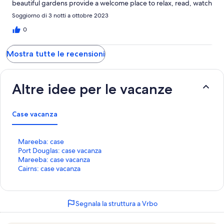
beautiful gardens provide a welcome place to relax, read, watch
the birds and the pool was wonderful. Our breakfasts were
Soggiorno di 3 notti a ottobre 2023
fabulous! We highly recommend staying at Manta Ray BnB.
Thank you Anne and Fernando for your warm and generous
0
hospitality Susan and Christopher
Mostra tutte le recensioni
Altre idee per le vacanze
Case vacanza
L
Mareeba: case
i
L
Port Douglas: case vacanza
n
i
L
Mareeba: case vacanza
k
n
i
L
Cairns: case vacanza
c
k
n
i
h
c
k
n
e
h
c
k
Segnala la struttura a Vrbo
a
e
h
c
p
a
e
h
r
p
a
e