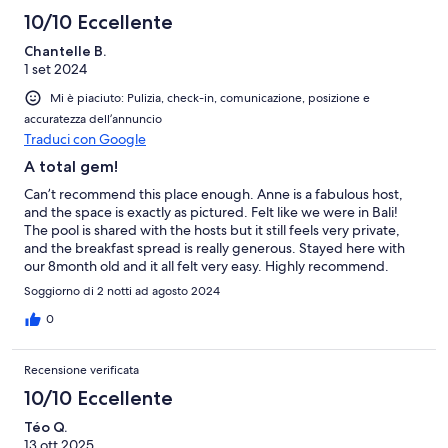
10/10 Eccellente
Chantelle B.
1 set 2024
Mi è piaciuto: Pulizia, check-in, comunicazione, posizione e
accuratezza dell’annuncio
Traduci con Google
A total gem!
Can’t recommend this place enough. Anne is a fabulous host,
and the space is exactly as pictured. Felt like we were in Bali!
The pool is shared with the hosts but it still feels very private,
and the breakfast spread is really generous. Stayed here with
our 8month old and it all felt very easy. Highly recommend.
Soggiorno di 2 notti ad agosto 2024
0
Recensione verificata
10/10 Eccellente
Téo Q.
13 ott 2025