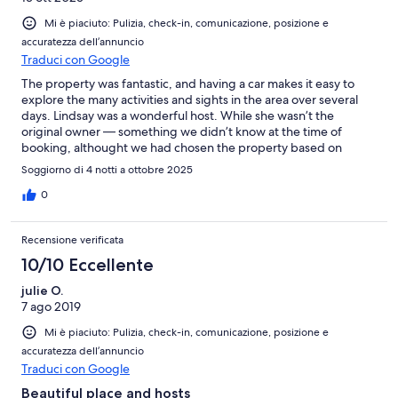
Mi è piaciuto: Pulizia, check-in, comunicazione, posizione e
accuratezza dell’annuncio
Traduci con Google
The property was fantastic, and having a car makes it easy to
explore the many activities and sights in the area over several
days. Lindsay was a wonderful host. While she wasn’t the
original owner — something we didn’t know at the time of
booking, althought we had chosen the property based on
reviews of the original host... — she gave us a warm welcome
Soggiorno di 4 notti a ottobre 2025
and generously shared all the local knowledge she had
gathered about nearby attractions as a tourist herself. In the
0
end, we feel we had an even better experience than we might
have had with the original owner.
Recensione verificata
10/10 Eccellente
julie O.
7 ago 2019
Mi è piaciuto: Pulizia, check-in, comunicazione, posizione e
accuratezza dell’annuncio
Traduci con Google
Beautiful place and hosts