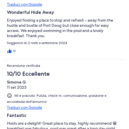
Traduci con Google
Wonderful Hide Away
Enjoyed finding a place to stop and refresh - away from the
hustle and bustle of Port Doug but close enough for easy
access. We enjoyed swimming in the pool and a lovely
breakfast. Thank you
Soggiorno di 2 notti a settembre 2024
0
Recensione verificata
10/10 Eccellente
Simone G.
11 set 2023
Mi è piaciuto: Pulizia, check-in, comunicazione, posizione e
accuratezza dell’annuncio
Traduci con Google
Fantastic
Hosts are a delight! Great place to stay, highly recommend 😁
breakfast was fabulous, pool was great after a long day sight