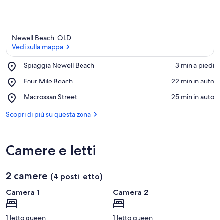
l
e
n
t
Newell Beach, QLD
i
Vedi sulla mappa
i
Place,
Spiaggia Newell Beach
‪3 min a piedi‬
n
Spiaggia
Vedi sulla mappa
Place,
Four Mile Beach
‪22 min in auto‬
Newell
q
Four
Beach
Place,
Macrossan Street
‪25 min in auto‬
u
Mile
Macrossan
e
Beach
Street
Scopri di più su questa zona
s
t
’
a
Camere e letti
r
e
a
2 camere
(4 posti letto)
Camera 1
Camera 2
1 letto queen
1 letto queen