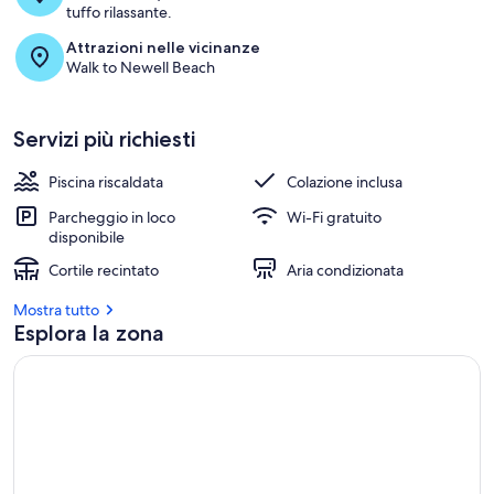
tuffo rilassante.
t
u
Attrazioni nelle vicinanze
r
Walk to Newell Beach
e
c
Servizi più richiesti
o
n
Piscina riscaldata
Colazione inclusa
r
e
Parcheggio in loco
Wi-Fi gratuito
c
disponibile
e
Cortile recintato
Aria condizionata
n
s
Mostra tutto
i
Esplora la zona
o
n
i
e
c
c
e
l