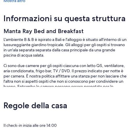
Mostra altro
Informazioni su questa struttura
Manta Ray Bed and Breakfast
L'ambiente B & B è ispirato a Bali e l'alloggio è situato all'interno di un
lussureggiante giardino tropicale. Gli alloggi per gli ospiti si trovano
in un'ala separata separata dalla casa principale da una grande
piscina di acqua salata.
Ci sono due camere per gli ospiti ciascuna con letto QS, ventilatore,
aria condizionata, frigo bar, TV / DVD. Il prezzo indicato per notte è
per camera. È nostra politica affittare una stanza per non lasciare che
l'altra non si aspetti ospiti che non si conoscono per condividere un
bagno. Entrambe le camere possono essere prenotate per le
prenotazioni di famiglia / amici. Al momento della prenotazione
delle due camere viene offerta una speciale tariffa notturna
scontata. Contattaci per chiedere il prezzo speciale al momento
Regole della casa
della prenotazione di 2 camere. La tariffa per la notte include una
sostanziosa colazione in stile tropicale.
Gli ospiti hanno pieno uso della piscina e del giardino e sono invitati
Il check-in inizia alle ore 14:00
a rilassarsi sul lettino o in giardino.