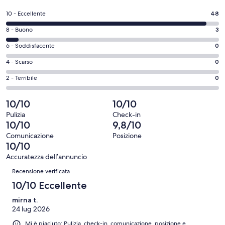
in
un’altra
Valutazione
10 - Eccellente
48
finestra
di
Valutazione
8 - Buono
3
10
di
-
Valutazione
6 - Soddisfacente
0
8
Eccellente.
di
-
Valutazione
4 - Scarso
0
48
6
Buono.
di
su
-
Valutazione
2 - Terribile
0
3
4
51
Soddisfacente.
di
su
-
recensioni
0
2
10/10
10/10
51
Scarso.
su
-
recensioni
0
Pulizia
Check-in
51
Terribile.
10/10
9,8/10
su
recensioni
0
51
Comunicazione
Posizione
su
10/10
recensioni
51
Accuratezza dell’annuncio
recensioni
Recensioni
Recensione verificata
10/10 Eccellente
mirna t.
24 lug 2026
Mi è piaciuto: Pulizia, check-in, comunicazione, posizione e