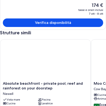
Il
174 €
prezzo
tasse e oneri inclusi
attuale
7 ott - 8 ott
è
174 €
Verifica disponibilità
Strutture simili
Absolute beachfront - private pool, reef and rainforest on y
Moo Cree
Absolute
Moo
Absolute beachfront - private pool, reef and
Moo Cr
beachfront
Creek
rainforest on your doorstep
Cow Ba
-
Rifugio
Newell
Cucin
private
nella
Anima
pool,
Vista mare
Piscina
foresta
Cucina
Lavatrice
reef
pluviale
9.4
Ecc