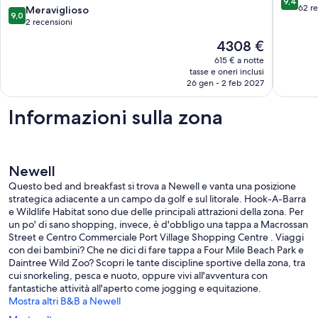
9,4
and
Cow
su
62 r
9.0
Meraviglioso
9,0
rainforest
Bay
10,
su
2 recensioni
on
Eccezion
10,
Il
4308 €
your
62
Meraviglioso,
prezzo
doorstep
recensio
2
615 € a notte
attuale
Newell
tasse e oneri inclusi
recensioni
è
26 gen - 2 feb 2027
4308 €
Informazioni sulla zona
Newell
Questo bed and breakfast si trova a Newell e vanta una posizione
strategica adiacente a un campo da golf e sul litorale. Hook-A-Barra
e Wildlife Habitat sono due delle principali attrazioni della zona. Per
un po' di sano shopping, invece, è d'obbligo una tappa a Macrossan
Street e Centro Commerciale Port Village Shopping Centre . Viaggi
con dei bambini? Che ne dici di fare tappa a Four Mile Beach Park e
Daintree Wild Zoo? Scopri le tante discipline sportive della zona, tra
cui snorkeling, pesca e nuoto, oppure vivi all'avventura con
fantastiche attività all'aperto come jogging e equitazione.
Mostra altri B&B a Newell