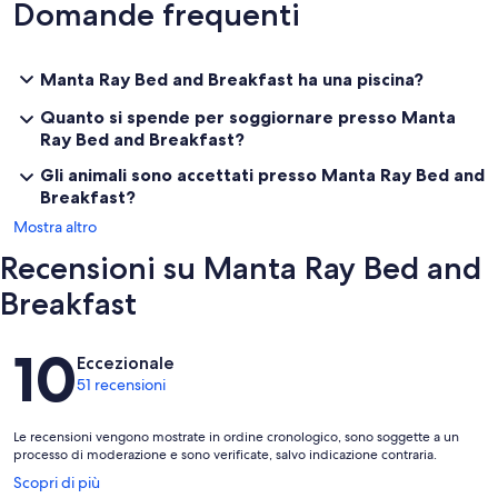
Domande frequenti
d'accesso ai due magnifici parchi nazionali della regione; la
spettacolare Grande Barriera Corallina, brulicante di una infinita
varietà di pesci e di coralli vivaci e colorati; e la splendida foresta
pluviale di Daintree con la sua flora e fauna uniche. Ci sono anche
Manta Ray Bed and Breakfast ha una piscina?
tour correlati e opportunità di visite turistiche per soddisfare una
vasta gamma di interessi.
Quanto si spende per soggiornare presso Manta
Ray Bed and Breakfast?
Gli animali sono accettati presso Manta Ray Bed and
Breakfast?
Mostra altro
Recensioni su Manta Ray Bed and
Breakfast
Recensioni
10
Eccezionale
51 recensioni
Le recensioni vengono mostrate in ordine cronologico, sono soggette a un
processo di moderazione e sono verificate, salvo indicazione contraria.
Apertura
Scopri di più