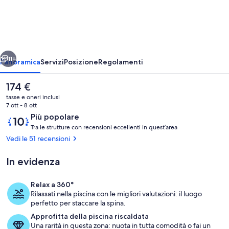
Ray
Bed
and
Breakfast
ietro
Avanti
11+
Panoramica
Servizi
Posizione
Regolamenti
Il
174 €
prezzo
tasse e oneri inclusi
attuale
7 ott - 8 ott
è
Recensioni
10
Più popolare
174 €
T
su
Tra le strutture con recensioni eccellenti in quest’area
r
10,
Vedi le 51 recensioni
a
Più
popolare
In evidenza
l
Piscina
e
Relax a 360°
s
Rilassati nella piscina con le migliori valutazioni: il luogo
t
perfetto per staccare la spina.
r
Approfitta della piscina riscaldata
u
Una rarità in questa zona: nuota in tutta comodità o fai un
t