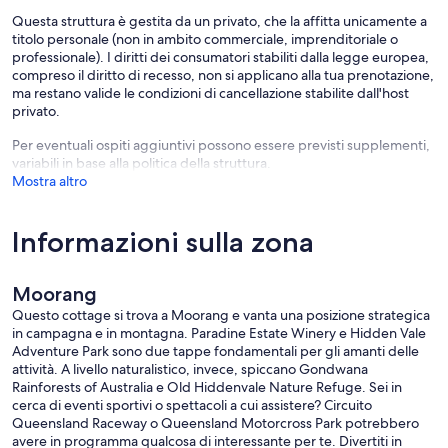
Questa struttura è gestita da un privato, che la affitta unicamente a
titolo personale (non in ambito commerciale, imprenditoriale o
professionale). I diritti dei consumatori stabiliti dalla legge europea,
compreso il diritto di recesso, non si applicano alla tua prenotazione,
ma restano valide le condizioni di cancellazione stabilite dall'host
privato.
Per eventuali ospiti aggiuntivi possono essere previsti supplementi,
variabili in base alla politica della struttura.
Mostra altro
Informazioni sulla zona
Moorang
Questo cottage si trova a Moorang e vanta una posizione strategica
in campagna e in montagna. Paradine Estate Winery e Hidden Vale
Adventure Park sono due tappe fondamentali per gli amanti delle
attività. A livello naturalistico, invece, spiccano Gondwana
Rainforests of Australia e Old Hiddenvale Nature Refuge. Sei in
cerca di eventi sportivi o spettacoli a cui assistere? Circuito
Queensland Raceway o Queensland Motorcross Park potrebbero
avere in programma qualcosa di interessante per te. Divertiti in