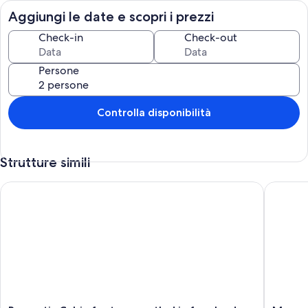
the world. Fresh rain water on tap. Once again views to die for. You
Aggiungi le date e scopri i prezzi
have privacy from our house due to distance and trees. No pets are
permitted as we have no fences.
Check-in
Check-out
Please note shops are a 30 minute drive to Rosewood for groceries,
pubs, service station Drs, post office, second hand shops etc. Or
Persone
Aratula 23 minutes has a pub, bakery and service stations. Traffic is
at a minimum.
Controlla disponibilità
Strutture simili
Romantic Cabin for two, nestled in farmland. Valley views, sun
Moogerah