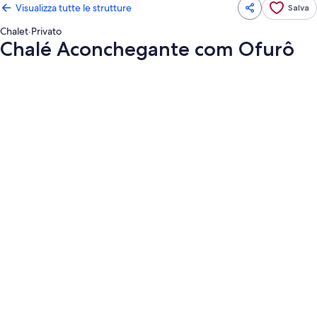
Visualizza tutte le strutture
Salva
Chalet
·
Privato
Chalé Aconchegante com Ofurô
Galleria
fotografica
per
Chalé
Aconchegante