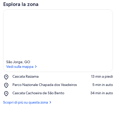
Esplora la zona
São Jorge, GO
Vedi sulla mappa
Place,
Cascata Raizama
‪13 min a piedi‬
Cascata
Vedi sulla mappa
Place,
Parco Nazionale Chapada dos Veadeiros
‪5 min in auto‬
Raizama
Parco
Place,
Cascata Cachoeira de São Bento
‪34 min in auto‬
Nazionale
Cascata
Chapada
Cachoeira
Scopri di più su questa zona
dos
de
Veadeiros
São
Bento