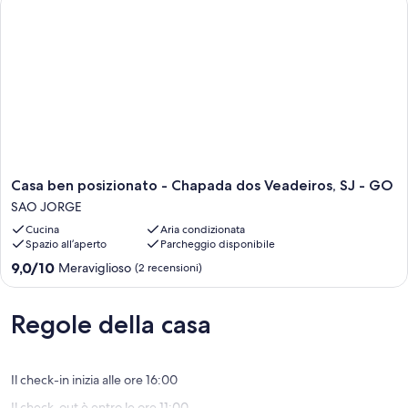
Casa
Casa ben posizionato - Chapada dos Veadeiros, SJ - GO
ben
SAO JORGE
posizionato
Cucina
Aria condizionata
-
Spazio all’aperto
Parcheggio disponibile
Chapada
dos
9.0
9,0/10
Meraviglioso
(2 recensioni)
Veadeiros,
su
SJ
10,
-
Meraviglioso,
Regole della casa
GO
(2
SAO
recensioni)
JORGE
Il check-in inizia alle ore 16:00
Il check-out è entro le ore 11:00