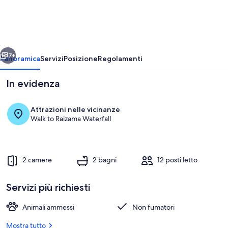
com
Ofurô
ietro
Avanti
7+
Panoramica
Servizi
Posizione
Regolamenti
In evidenza
Attrazioni nelle vicinanze
Walk to Raizama Waterfall
2 camere
2 bagni
12 posti letto
Idromassaggio all'aperto
Servizi più richiesti
Animali ammessi
Non fumatori
Mostra tutto