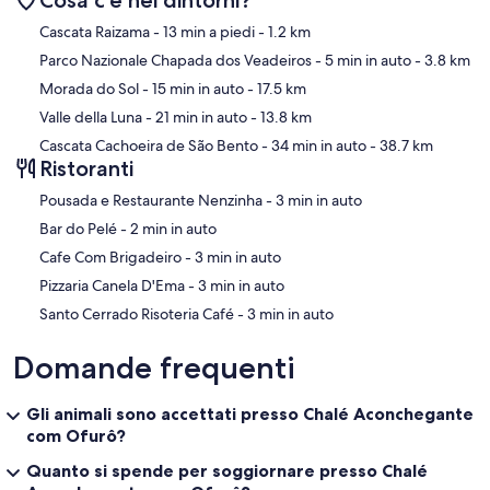
Mappa
Cascata Raizama
- 13 min a piedi
- 1.2 km
Parco Nazionale Chapada dos Veadeiros
- 5 min in auto
- 3.8 km
Morada do Sol
- 15 min in auto
- 17.5 km
Valle della Luna
- 21 min in auto
- 13.8 km
Cascata Cachoeira de São Bento
- 34 min in auto
- 38.7 km
Ristoranti
‪Pousada e Restaurante Nenzinha - ‬3 min in auto
‪Bar do Pelé - ‬2 min in auto
‪Cafe Com Brigadeiro - ‬3 min in auto
‪Pizzaria Canela D'Ema - ‬3 min in auto
‪Santo Cerrado Risoteria Café - ‬3 min in auto
Domande frequenti
Gli animali sono accettati presso Chalé Aconchegante
com Ofurô?
Quanto si spende per soggiornare presso Chalé