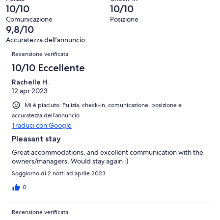
Guests will be charged for replacing lost keys or fobs as well as a
13
Terribile.
10/10
10/10
su
call-out fee, if required.
recensioni
0
13
Comunicazione
Posizione
su
Any smoking inside the property will result in charges to have the
9,8/10
recensioni
13
property professionally deodorised and furniture and carpets steam
Accuratezza dell’annuncio
cleaned.
recensioni
Recensioni
Recensione verificata
Cancellation Policy: Our cancellation policy is firm. We highly
10/10 Eccellente
recommend purchasing travel insurance to cover your trip in case of
emergencies, illness, extreme weather, etc. Any refund requests
Rachelle H.
outside of our cancellation policy will be declined. We are happy to
12 apr 2023
provide documentation to your travel insurance company to help
Mi è piaciuto: Pulizia, check-in, comunicazione, posizione e
expedite your claim.
accuratezza dell’annuncio
Thank you, and we hope you enjoy your stay!
Traduci con Google
Pleasant stay
Great accommodations, and excellent communication with the
owners/managers. Would stay again :)
Soggiorno di 2 notti ad aprile 2023
0
Recensione verificata