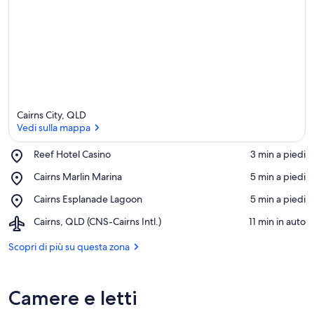
Cairns City, QLD
Vedi sulla mappa
Place,
Reef Hotel Casino
‪3 min a piedi‬
Reef
Vedi sulla mappa
Place,
Cairns Marlin Marina
‪5 min a piedi‬
Hotel
Cairns
Casino
Place,
Cairns Esplanade Lagoon
‪5 min a piedi‬
Marlin
Cairns
Marina
Airport,
Cairns, QLD (CNS-Cairns Intl.)
‪11 min in auto‬
Esplanade
Cairns,
Lagoon
QLD
Scopri di più su questa zona
(CNS-
Cairns
Intl.)
Camere e letti