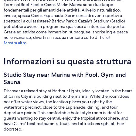
Terminal Reef Fleet e Cairns Marlin Marina sono due tappe
fondamentali per gli amanti delle attività. A livello naturalistico,
invece, spicca Cairns Esplanade. Sei in cerca di eventi sportivi o
spettacoli a cui assistere? Barlow Park o Cazaly's Stadium (Stadio)
potrebbero avere in programma qualcosa di interessante per te.
Grazie ad attività come immersioni subacquee, snorkeling e pesca
nelle vicinanze, divertirsi in acqua non sarà certo difficile!
Mostra altro
Informazioni su questa struttura
Studio Stay near Marina with Pool, Gym and
Sauna
Discover a relaxed stay at Harbour Lights, ideally located in the heart
of Cairns City in a building next to the marina. While the room does
not offer water views, the location places you right by the
waterfront precinct, close to the Esplanade, dining, and tour
departure points. This comfortable hotel-style room is ideal for
guests wanting to stay central, enjoy the tropical atmosphere, and
have Cairns’ best restaurants, tours, and attractions right at their
doorstep.