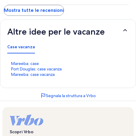
Mostra tutte le recensioni
Altre idee per le vacanze
Case vacanza
L
Mareeba: case
i
L
Port Douglas: case vacanza
n
i
L
Mareeba: case vacanza
k
n
i
c
k
n
h
c
k
Segnala la struttura a Vrbo
e
h
c
a
e
h
p
a
e
r
p
a
e
r
p
l
e
r
a
l
e
Scopri Vrbo
p
a
l