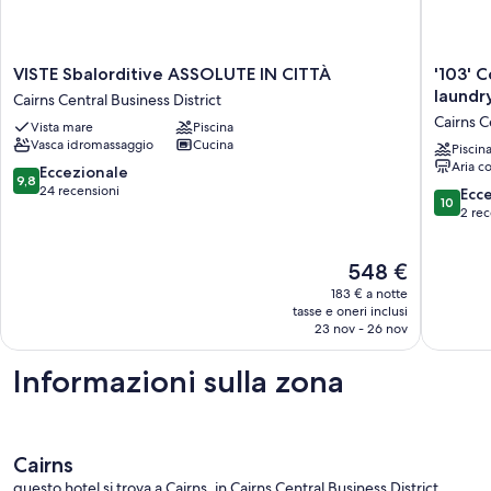
VISTE
'103'
VISTE Sbalorditive ASSOLUTE IN CITTÀ
'103' Coral Sea Hotel Room (No kitchen or
Sbalorditive
Coral
laundr
Cairns Central Business District
ASSOLUTE
Sea
Cairns C
Vista mare
Piscina
IN
Hotel
Vasca idromassaggio
Cucina
CITTÀ
Room
Piscin
Aria c
Cairns
(No
9.8
Eccezionale
9,8
Central
kitchen
su
24 recensioni
10.0
Ecc
10
Business
or
10,
su
2 rec
District
laundry)
Eccezionale,
10,
Cairns
24
Eccezion
Il
548 €
Central
recensioni
2
prezzo
Busines
recensio
183 € a notte
attuale
District
tasse e oneri inclusi
è
23 nov - 26 nov
548 €
Informazioni sulla zona
Cairns
questo hotel si trova a Cairns, in Cairns Central Business District.