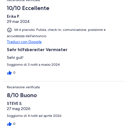
Recensione verificata
could have been warning - but we assume that Cozie Homes
didn't know about this either or they would have told us (and so
10/10 Eccellente
therefore not a reflection on the host.) Apart from those things
Erika P.
we would recommend staying there.
29 mar 2024
Mi è piaciuto: Pulizia, check-in, comunicazione, posizione e
accuratezza dell’annuncio
Traduci con Google
Sehr hilfsbereiter Vermieter
Sehr gut!
Soggiorno di 3 notti a marzo 2024
0
Recensione verificata
8/10 Buono
STEVE S.
27 mag 2026
Soggiorno di 4 notti ad aprile 2026
0