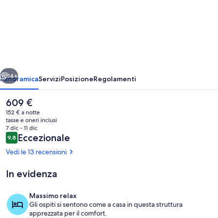
Studio
Stay
near
Marina
with
ietro
Avanti
Pool,
14+
Panoramica
Servizi
Posizione
Regolamenti
Gym
Il
609 €
and
prezzo
152 € a notte
Sauna
attuale
tasse e oneri inclusi
è
7 dic - 11 dic
609 €
Recensioni
Eccezionale
9,8
9,8 su 10
Vedi le 13 recensioni
In evidenza
Parco della struttura
Massimo relax
Gli ospiti si sentono come a casa in questa struttura
apprezzata per il comfort.