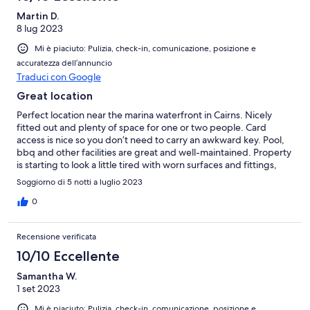
Martin D.
8 lug 2023
Mi è piaciuto: Pulizia, check-in, comunicazione, posizione e
accuratezza dell’annuncio
Traduci con Google
Great location
Perfect location near the marina waterfront in Cairns. Nicely
fitted out and plenty of space for one or two people. Card
access is nice so you don’t need to carry an awkward key. Pool,
bbq and other facilities are great and well-maintained. Property
is starting to look a little tired with worn surfaces and fittings,
but otherwise great.
Soggiorno di 5 notti a luglio 2023
0
Recensione verificata
10/10 Eccellente
Samantha W.
1 set 2023
Mi è piaciuto: Pulizia, check-in, comunicazione, posizione e