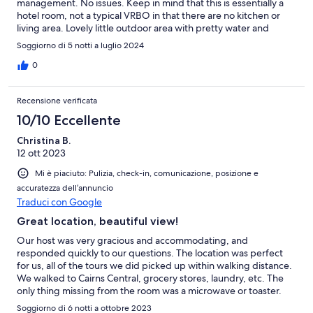
management. No issues. Keep in mind that this is essentially a
hotel room, not a typical VRBO in that there are no kitchen or
living area. Lovely little outdoor area with pretty water and
mountain views. We had a very enjoyable 4 day stay.
Soggiorno di 5 notti a luglio 2024
0
Recensione verificata
10/10 Eccellente
Christina B.
12 ott 2023
Mi è piaciuto: Pulizia, check-in, comunicazione, posizione e
accuratezza dell’annuncio
Traduci con Google
Great location, beautiful view!
Our host was very gracious and accommodating, and
responded quickly to our questions. The location was perfect
for us, all of the tours we did picked up within walking distance.
We walked to Cairns Central, grocery stores, laundry, etc. The
only thing missing from the room was a microwave or toaster.
The coffee maker, kettle, and mini fridge were nice but it limited
Soggiorno di 6 notti a ottobre 2023