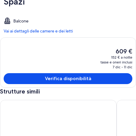
Spazi
Balcone
Vai ai dettagli delle camere e dei letti
Il
609 €
prezzo
152 € a notte
attuale
tasse e oneri inclusi
è
7 dic - 11 dic
609 €
Verifica disponibilità
Strutture simili
VISTE Sbalorditive ASSOLUTE IN CITTÀ
'103' Co