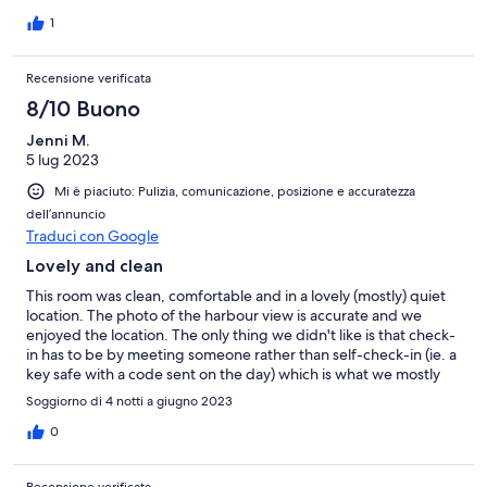
how much we could eat in the room, not having a microwave.
Oh the shower has excellent water pressure!
1
Recensione verificata
8/10 Buono
Jenni M.
5 lug 2023
Mi è piaciuto: Pulizia, comunicazione, posizione e accuratezza
dell’annuncio
Traduci con Google
Lovely and clean
This room was clean, comfortable and in a lovely (mostly) quiet
location. The photo of the harbour view is accurate and we
enjoyed the location. The only thing we didn't like is that check-
in has to be by meeting someone rather than self-check-in (ie. a
key safe with a code sent on the day) which is what we mostly
find with accommodation on Stayz and is so much less stressful
Soggiorno di 4 notti a giugno 2023
than having to know your exact ETA. There was also an
incredibly loud machine being used in the room next to us
0
(pulling up floor tiles apparently) for 2 of our 4 days there. That
was difficult for us to have a relaxing time and we wish there