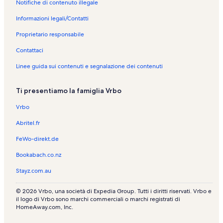
Notifiche di contenuto illegale
z
a
n
i
z
a
Informazioni legali/Contatti
o
i
z
n
o
i
Proprietario responsabile
e
n
o
Contattaci
:
e
n
M
:
e
Linee guida sui contenuti e segnalazione dei contenuti
a
P
:
r
o
M
e
r
a
Ti presentiamo la famiglia Vrbo
e
t
r
b
D
e
Vrbo
a
o
e
Abritel.fr
:
u
b
c
g
a
FeWo-direkt.de
a
l
:
s
a
c
Bookabach.co.nz
e
s
a
:
s
Stayz.com.au
c
e
a
v
© 2026 Vrbo, una società di Expedia Group. Tutti i diritti riservati. Vrbo e
s
a
il logo di Vrbo sono marchi commerciali o marchi registrati di
e
c
HomeAway.com, Inc.
v
a
a
n