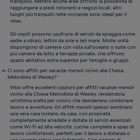
tranquillo. Mentre alcune aree offrono la possibilità di
raggiungere a piedi ristoranti e negozi locali, altri
luoghi più tranquilli nelle vicinanze sono ideali per il
relax.
Gli ospiti possono usufruire di servizi da spiaggia come
sedie a sdraio, lettini da sole e teli mare. Molte unità
dispongono di camere con vista sull'oceano o suite con
più camere da letto e terrazze private, che offrono
spazio abitativo extra superbo per famiglie o gruppi.
Ci sono affitti per vacanze mensili vicino alla Chiesa
Metodista di Wesley?
Vrbo offre eccellenti opzioni per affitti vacanze mensili
vicino alla Chiesa Metodista di Wesley, rendendola
un'ottima scelta per coloro che desiderano combinare
lavoro e avventura. Gli affitti mensili spesso sembrano
una vera casa lontano da casa, con proprietà
completamente arredate e dotate di servizi essenziali
come Wi-Fi ad alta velocità, cucine complete e spazi di
lavoro confortevoli, perfetti per il lavoro a distanza o
una vacanza estiva con la famiglia. Con opzioni di