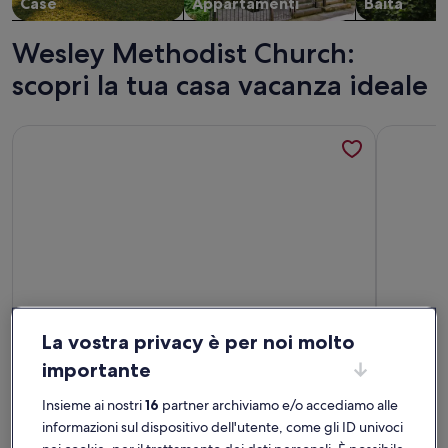
Case
Appartamenti
Baita
Wesley Methodist Church:
scopri la tua casa vacanza ideale
Maggiori informazioni su Due Dunes - Beach Appartato At 
Maggiori 
La vostra privacy è per noi molto
importante
Host Premi
Insieme ai nostri
16
partner archiviamo e/o accediamo alle
Maggiori informazioni su Due Dunes - Beach Appartato At 
Maggiori 
Due Dunes - Beach Appartato At
Oceanf
informazioni sul dispositivo dell'utente, come gli ID univoci
Your Door
Per 2 persone · 1 bagno
Eleuth
Per 4 per