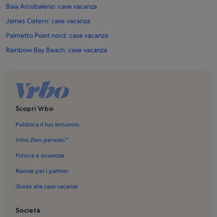
Baia Arcobaleno: case vacanza
James Cistern: case vacanza
Palmetto Point nord: case vacanza
Rainbow Bay Beach: case vacanza
Central Eleuthera: case vacanza
Alice Town: case vacanza
Gaulding Cay Beach: case vacanza
Governor's Harbour: case vacanza
Scopri Vrbo
Pubblica il tuo annuncio
Vrbo Zero pensieri™
Fiducia e sicurezza
Risorse per i partner
Guide alle case vacanza
Società