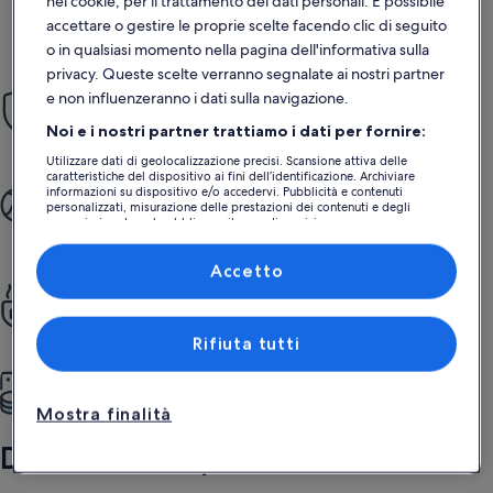
nei cookie, per il trattamento dei dati personali. È possibile
eccezionale
ecce
Eccezionale
Ecce
10
9,8
accettare o gestire le proprie scelte facendo clic di seguito
10 su 10
9,8 su 10
100 recensioni
83 rec
(100
(83
o in qualsiasi momento nella pagina dell'informativa sulla
recensioni)
recen
privacy. Queste scelte verranno segnalate ai nostri partner
Prenota senza pensieri
e non influenzeranno i dati sulla navigazione.
La nostra Garanzia Prenotazione Sicura offre supporto 24 ore su
Noi e i nostri partner trattiamo i dati per fornire:
24, 7 giorni su 7.
Utilizzare dati di geolocalizzazione precisi. Scansione attiva delle
caratteristiche del dispositivo ai fini dell’identificazione. Archiviare
Scegli il meglio
informazioni su dispositivo e/o accedervi. Pubblicità e contenuti
personalizzati, misurazione delle prestazioni dei contenuti e degli
Regalati un viaggio senza problemi, dalla prenotazione al
annunci, ricerche sul pubblico, sviluppo di servizi.
soggiorno.
Elenco dei partner (fornitori)
Accetto
Vivi il comfort di una casa
Cucina, lavanderia, piscina, giardino e non solo: tutto a tua
disposizione.
Rifiuta tutti
Risparmia alla grande
Più spazio, più privacy, più servizi, a prezzi super convenienti.
Mostra finalità
Domande frequenti