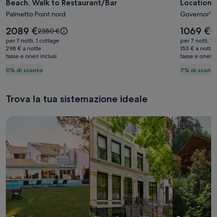
Beach. Walk to Restaurant/Bar
Location, 
Priv.
Brand
Palmetto Point nord
Governor's 
Beachfront
New
House
Nov
Il
Il
2089 €
1069 €
Il
Il
2350 €
11
w/Hot
prezzo
2025,
prezzo
prezzo
pr
per 7 notti, 1 cottage
per 7 notti, 1 
è
è
era
er
Tub
298 € a notte
Affordab
153 € a notte
2089 €
1069 €
tasse e oneri inclusi
2350 €,
tasse e oneri i
11
on
Great
ottieni
ot
11% di sconto
7% di scont
Pink
Location
maggiori
ma
Sand
Right
informazioni
in
sulla
su
Beach.
Next
Trova la tua sistemazione ideale
tariffa
ta
Walk
to
standard.
st
to
Airport
Cerca una casa
Cerca un appartamento
cerca baite
Restaurant/Bar
Beach.