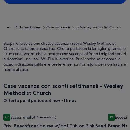
James Cistern
Case vacanze in zona Wesley Methodist Church
Scopri una selezione di case vacanza in zona Wesley Methodist
Church che fanno al caso tuo. Che tu parta con la famiglia, gli amici o
il tuo cane, vedrai che le nostre case vacanze offrono i migliori servizi
e dotazioni, incluso il Wi-Fi e la lavatrice. Puoi anche selezionare le
opzioni di accessibilità e le preferenze non fumatori, per non lasciare
niente al caso.
Case vacanza con sconti settimanali - Wesley
Methodist Church
Offerte per il periodo:
6 nov - 13 nov
Galleria
Priv. Beachfront House w/Hot Tub on Pink Sand Beach. Walk
Galleria
Brand New 
Eccezionale
Eccezio
9,6
(17 recensioni)
10
fotografica
fotograf
9,6 su 10, Eccezionale, (17 recensioni)
10 su 10, E
Priv. Beachfront House w/Hot Tub on Pink Sand
Brand New
di
di