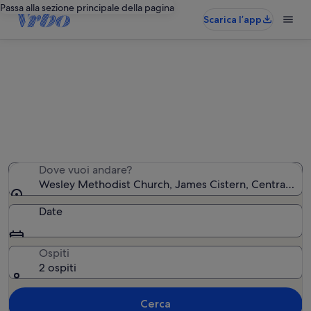
Passa alla sezione principale della pagina
Scarica l’app
Case vacanza in zona Wesley
Methodist Church
Abbiamo trovato 339 case vacanza. Indica le date del
tuo viaggio.
Dove vuoi andare?
Wesley Methodist Church, James Cistern, Central Ele
Date
Ospiti
2 ospiti
Cerca