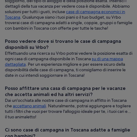
soggiorno, del tipo di alloggio e della posizione esatta. Inserisci i
dettagli della tua vacanza per vedere cosa è disponibile. Abbiamo
soluzioni per tutti i gusti, incluse
case di campagna economici in
Toscana
. Qualunque siano i tuoi piani o il tuo budget, su Vrbo
troverai case di campagna adatti a single, coppie, gruppi o famiglie
con bambini in Toscana con offerte per tutte le tasche!
Posso vedere dove si trovano le case di campagna
disponibili su Vrbo?
Effettuando una ricerca su Vrbo potrai vedere la posizione esatta di
ogni casa di campagna disponibile in Toscana
su di una mappa
dettagliata
. Per un esperienza migliore e per essere sicuro della
disponibilità delle case di campagna, ti consigliamo di inserire le
date in cui intendi soggiornare in Toscana!
Posso affittare una casa di campagna per le vacanze
che accetta animali ed ha altri servizi?
Dai un'occhiata alle nostre case di campagna in affitto in Toscana
che
accettano animali
. Naturalmente, potrai aggiungere e togliere
tutti i filtri che vuoi per trovare l'alloggio ideale per te, i tuoi cari e...
il tuo animaletto!
Ci sono case di campagna in Toscana adatte a famiglie
con bambini?