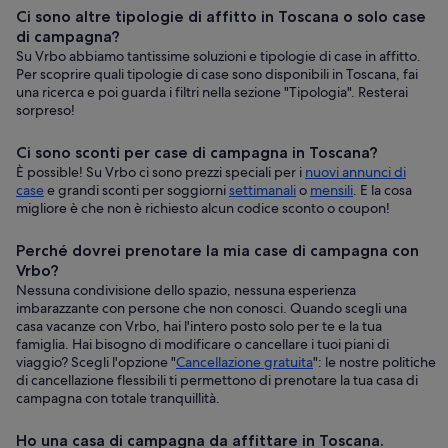
Ci sono altre tipologie di affitto in Toscana o solo case
di campagna?
Su Vrbo abbiamo tantissime soluzioni e tipologie di case in affitto.
Per scoprire quali tipologie di case sono disponibili in Toscana, fai
una ricerca e poi guarda i filtri nella sezione "Tipologia". Resterai
sorpreso!
Ci sono sconti per case di campagna in Toscana?
È possible! Su Vrbo ci sono prezzi speciali per i
nuovi annunci di
case
e grandi sconti per soggiorni
settimanali
o
mensili
. E la cosa
migliore è che non è richiesto alcun codice sconto o coupon!
Perché dovrei prenotare la mia case di campagna con
Vrbo?
Nessuna condivisione dello spazio, nessuna esperienza
imbarazzante con persone che non conosci. Quando scegli una
casa vacanze con Vrbo, hai l'intero posto solo per te e la tua
famiglia. Hai bisogno di modificare o cancellare i tuoi piani di
viaggio? Scegli l'opzione "
Cancellazione gratuita
": le nostre politiche
di cancellazione flessibili ti permettono di prenotare la tua casa di
campagna con totale tranquillità.
Ho una casa di campagna da affittare in Toscana.