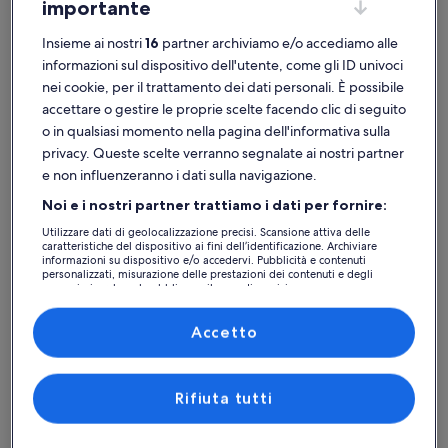
importante
Maggiori informazioni su VISTE PRIVATE E SPETTACOLARI -
Maggiori i
Insieme ai nostri
16
partner archiviamo e/o accediamo alle
informazioni sul dispositivo dell'utente, come gli ID univoci
nei cookie, per il trattamento dei dati personali. È possibile
accettare o gestire le proprie scelte facendo clic di seguito
o in qualsiasi momento nella pagina dell'informativa sulla
privacy. Queste scelte verranno segnalate ai nostri partner
e non influenzeranno i dati sulla navigazione.
Noi e i nostri partner trattiamo i dati per fornire:
Utilizzare dati di geolocalizzazione precisi. Scansione attiva delle
caratteristiche del dispositivo ai fini dell’identificazione. Archiviare
informazioni su dispositivo e/o accedervi. Pubblicità e contenuti
Host Premi
personalizzati, misurazione delle prestazioni dei contenuti e degli
annunci, ricerche sul pubblico, sviluppo di servizi.
Maggiori informazioni su VISTE PRIVATE E SPETTACOLARI -
Maggiori i
Elenco dei partner (fornitori)
VISTE PRIVATE E SPETTACOLARI -
Villet
Accetto
VILLA GUINIGI - LUCCA * DEVE
Per 5 persone · 3 camere · 1 bagno
colline
Per 5 per
meraviglioso
ecce
Meraviglioso
Ecce
VEDERE VIDEO E LINK *
9,0
9,6
9,0 su 10
9,6 su 10
41 recensioni
81 rec
(41
(81
recensioni)
recen
Rifiuta tutti
Toscana: case di campagna con