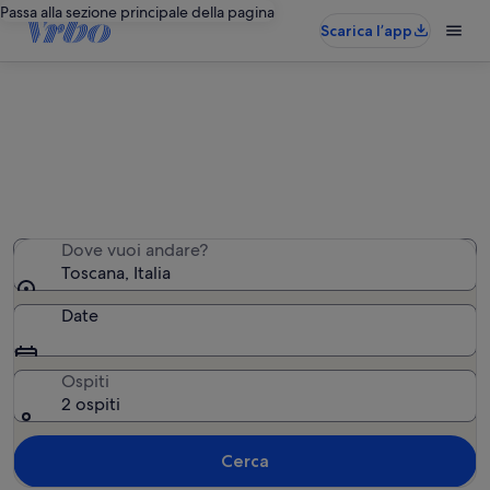
Passa alla sezione principale della pagina
Scarica l’app
Toscana: case di campagna
Abbiamo trovato 7.967 case di campagna. Inserisci le
tue date per vedere la disponibilità.
Dove vuoi andare?
Toscana, Italia
Date
Ospiti
2 ospiti
Cerca