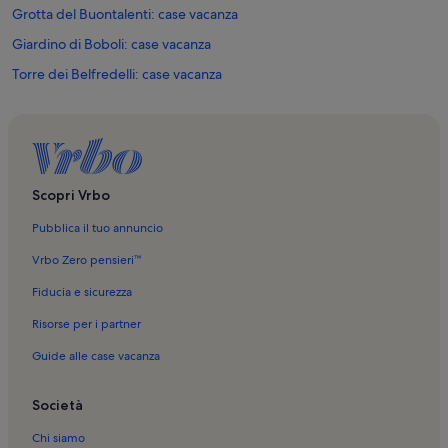
Grotta del Buontalenti: case vacanza
Giardino di Boboli: case vacanza
Torre dei Belfredelli: case vacanza
Gucci Museo: case vacanza
Cattedrale di Santa Maria del Fiore: case vacanza
Basilica di San Lorenzo: case vacanza
Basilica di Santa Croce: case vacanza
Scopri Vrbo
Torre dei Marsili: case vacanza
Pubblica il tuo annuncio
Giardino delle Rose: case vacanza
Vrbo Zero pensieri™
Ponte Vecchio: case vacanza
Fiducia e sicurezza
Museo degli Innocenti: case vacanza
Risorse per i partner
Piazza San Firenze: case vacanza
Guide alle case vacanza
Galleria dell'Accademia di Firenze: case vacanza
Piazza Santa Maria Novella: case vacanza
Società
Palazzo Pucci: case vacanza
Chi siamo