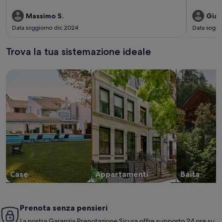
Massimo S.
Gian
Data soggiorno dic 2024
Data soggi
Trova la tua sistemazione ideale
Cerca una casa
Cerca un appartamento
cerca baite
Case
Appartamenti
Baita
Prenota senza pensieri
La nostra Garanzia Prenotazione Sicura offre supporto 24 ore su