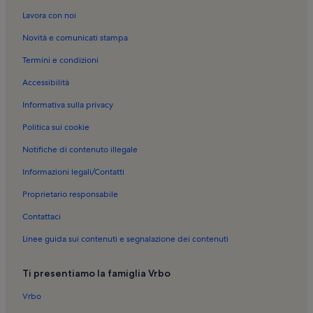
Via Faenza: case vacanza
Lavora con noi
Giardino Torrigiani: case vacanza
Novità e comunicati stampa
Piazza della Repubblica: case vacanza
Termini e condizioni
Campanile di Giotto: case vacanza
Accessibilità
Palazzo Rucellai: case vacanza
Informativa sulla privacy
Piazza Massimo D'Azeglio: case vacanza
Politica sui cookie
Piazza del Duomo: case vacanza
Notifiche di contenuto illegale
Casa Guidi: case vacanza
Informazioni legali/Contatti
Piazza della Signoria: case vacanza
Proprietario responsabile
Palazzo Antinori: case vacanza
Contattaci
Museo dell'Opera del Duomo: case vacanza
Linee guida sui contenuti e segnalazione dei contenuti
Badia Fiorentina: case vacanza
Centro Storico di Firenze: case vacanza
Ti presentiamo la famiglia Vrbo
Firenze: case vacanza
Vrbo
Duomo: case vacanza