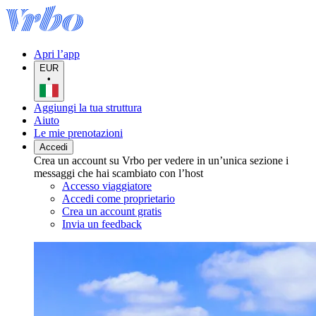
Apri l’app
EUR
•
Aggiungi la tua struttura
Aiuto
Le mie prenotazioni
Accedi
Crea un account su Vrbo per vedere in un’unica sezione i
messaggi che hai scambiato con l’host
Accesso viaggiatore
Accedi come proprietario
Crea un account gratis
Invia un feedback