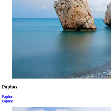
Paphos
Paphos
Paphos