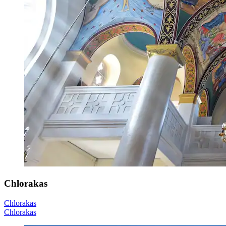
Chlorakas
Chlorakas
Chlorakas