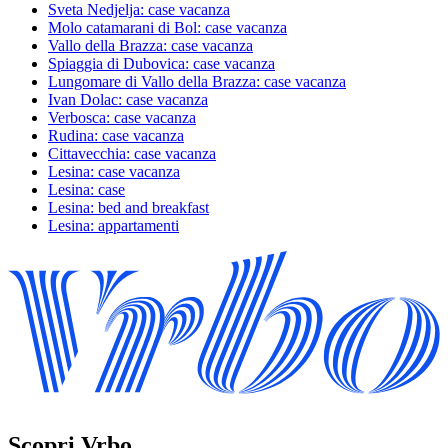
Sveta Nedjelja: case vacanza
Molo catamarani di Bol: case vacanza
Vallo della Brazza: case vacanza
Spiaggia di Dubovica: case vacanza
Lungomare di Vallo della Brazza: case vacanza
Ivan Dolac: case vacanza
Verbosca: case vacanza
Rudina: case vacanza
Cittavecchia: case vacanza
Lesina: case vacanza
Lesina: case
Lesina: bed and breakfast
Lesina: appartamenti
Scopri Vrbo