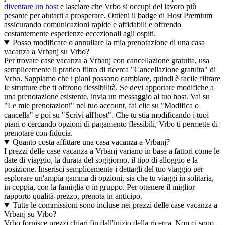
diventare un host
e lasciare che Vrbo si occupi del lavoro più
pesante per aiutarti a prosperare. Ottieni il badge di Host Premium
assicurando comunicazioni rapide e affidabili e offrendo
costantemente esperienze eccezionali agli ospiti.
Posso modificare o annullare la mia prenotazione di una casa
vacanza a Vrbanj su Vrbo?
Per trovare case vacanza a Vrbanj con cancellazione gratuita, usa
semplicemente il pratico filtro di ricerca "Cancellazione gratuita" di
Vrbo. Sappiamo che i piani possono cambiare, quindi è facile filtrare
le strutture che ti offrono flessibilità. Se devi apportare modifiche a
una prenotazione esistente, invia un messaggio al tuo host. Vai su
"Le mie prenotazioni" nel tuo account, fai clic su "Modifica o
cancella" e poi su "Scrivi all'host". Che tu stia modificando i tuoi
piani o cercando opzioni di pagamento flessibili, Vrbo ti permette di
prenotare con fiducia.
Quanto costa affittare una casa vacanza a Vrbanj?
I prezzi delle case vacanza a Vrbanj variano in base a fattori come le
date di viaggio, la durata del soggiorno, il tipo di alloggio e la
posizione. Inserisci semplicemente i dettagli del tuo viaggio per
esplorare un'ampia gamma di opzioni, sia che tu viaggi in solitaria,
in coppia, con la famiglia o in gruppo. Per ottenere il miglior
rapporto qualità-prezzo, prenota in anticipo.
Tutte le commissioni sono incluse nei prezzi delle case vacanza a
Vrbanj su Vrbo?
Vrbo fornisce prezzi chiari fin dall'inizio della ricerca. Non ci sono