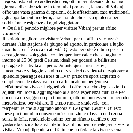
negozi, ristoranti e caratteristici bar, ottimi per rilassarsi dopo una
giornata di esplorazione.In termini di proprietà, la zona di Vrbanj
offre una vasta gamma di opzioni, dalle affascinanti case tradizionali
agli appartamenti moderni, assicurando che ci sia qualcosa per
soddisfare le esigenze di ogni viaggiatore.
Qual è il periodo migliore per visitare Vrbanj per un affitto
vacanze?
Il periodo migliore per visitare Vrbanj per un affitto vacanze è
durante l'alta stagione da giugno ad agosto, in particolare a luglio,
quando la città è ricca di attività. Questo periodo è ottimo per chi
cerca giornate soleggiate, con temperature calde che si aggirano
intorno ai 25-30 gradi Celsius, ideali per godersi le bellissime
spiagge e le attività all'aperto.Durante questi mesi estivi,
l'incantevole villaggio si anima di visitatori desiderosi di esplorare gli
splendidi paesaggi dell'isola di Hvar, praticare sport acquatici o
semplicemente rilassarsi in un caffè locale immergendosi
nell'atmosfera vivace. I vigneti vicini offrono anche degustazioni di
squisiti vini locali, aggiungendo alla ricca esperienza culturale.Per
chi cerca un soggiorno più tranquillo, ottobre può essere un periodo
meraviglioso per visitare. Il tempo rimane gradevole, con
temperature che si aggirano ancora sui 20 gradi Celsius. Questo
mese più tranquillo consente un'esplorazione rilassata della zona
senza la folla, rendendolo ottimo per un rifugio pacifico e per
gustare la cucina locale.In definitiva, il momento ideale per la vostra
visita a Vrbanj dipenderà dal fatto che preferiate la vivace scena