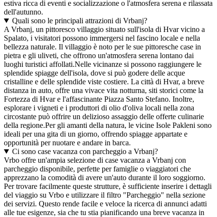
estiva ricca di eventi e socializzazione o l'atmosfera serena e rilassata
dell'autunno.
Quali sono le principali attrazioni di Vrbanj?
A Vrbanj, un pittoresco villaggio situato sull'isola di Hvar vicino a
Spalato, i visitatori possono immergersi nel fascino locale e nella
bellezza naturale. Il villaggio è noto per le sue pittoresche case in
pietra e gli uliveti, che offrono un'atmosfera serena lontano dai
luoghi turistici affollati.Nelle vicinanze si possono raggiungere le
splendide spiagge dell'isola, dove si può godere delle acque
cristalline e delle splendide viste costiere. La città di Hvar, a breve
distanza in auto, offre una vivace vita notturna, siti storici come la
Fortezza di Hvar e l'affascinante Piazza Santo Stefano. Inoltre,
esplorare i vigneti e i produttori di olio d'oliva locali nella zona
circostante può offrire un delizioso assaggio delle offerte culinarie
della regione.Per gli amanti della natura, le vicine Isole Pakleni sono
ideali per una gita di un giorno, offrendo spiagge appartate e
opportunità per nuotare e andare in barca.
Ci sono case vacanza con parcheggio a Vrbanj?
Vrbo offre un'ampia selezione di case vacanza a Vrbanj con
parcheggio disponibile, perfette per famiglie o viaggiatori che
apprezzano la comodità di avere un'auto durante il loro soggiorno.
Per trovare facilmente queste strutture, è sufficiente inserire i dettagli
del viaggio su Vrbo e utilizzare il filtro "Parcheggio" nella sezione
dei servizi. Questo rende facile e veloce la ricerca di annunci adatti
alle tue esigenze, sia che tu stia pianificando una breve vacanza in