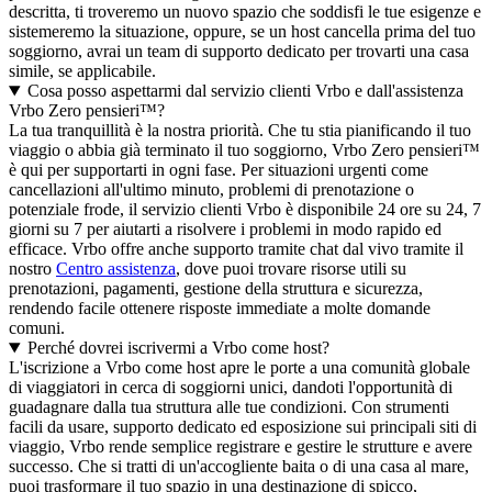
descritta, ti troveremo un nuovo spazio che soddisfi le tue esigenze e
sistemeremo la situazione, oppure, se un host cancella prima del tuo
soggiorno, avrai un team di supporto dedicato per trovarti una casa
simile, se applicabile.
Cosa posso aspettarmi dal servizio clienti Vrbo e dall'assistenza
Vrbo Zero pensieri™?
La tua tranquillità è la nostra priorità. Che tu stia pianificando il tuo
viaggio o abbia già terminato il tuo soggiorno, Vrbo Zero pensieri™
è qui per supportarti in ogni fase. Per situazioni urgenti come
cancellazioni all'ultimo minuto, problemi di prenotazione o
potenziale frode, il servizio clienti Vrbo è disponibile 24 ore su 24, 7
giorni su 7 per aiutarti a risolvere i problemi in modo rapido ed
efficace. Vrbo offre anche supporto tramite chat dal vivo tramite il
nostro
Centro assistenza
, dove puoi trovare risorse utili su
prenotazioni, pagamenti, gestione della struttura e sicurezza,
rendendo facile ottenere risposte immediate a molte domande
comuni.
Perché dovrei iscrivermi a Vrbo come host?
L'iscrizione a Vrbo come host apre le porte a una comunità globale
di viaggiatori in cerca di soggiorni unici, dandoti l'opportunità di
guadagnare dalla tua struttura alle tue condizioni. Con strumenti
facili da usare, supporto dedicato ed esposizione sui principali siti di
viaggio, Vrbo rende semplice registrare e gestire le strutture e avere
successo. Che si tratti di un'accogliente baita o di una casa al mare,
puoi trasformare il tuo spazio in una destinazione di spicco,