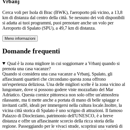
Vrbanj
Cerca voli per Isola di Brac (BWK), l'aeroporto più vicino, a 13,8
km di distanza dal centro della città. Se nessuno dei voli disponibili
si adatta ai tuoi programmi, puoi prenotare anche un volo per
Aeroporto di Spalato (SPU), a 49,7 km di distanza.
Meno informazioni
Domande frequenti
Qual è la zona migliore in cui soggiornare a Vrbanj quando si
prenota una casa vacanze?
Quando si considera una casa vacanze a Vrbanj, Spalato, gli
affascinanti quartieri che circondano questa zona offrono
un'esperienza deliziosa. Una delle migliori scelte è la zona vicino al
lungomare, dove si possono godere viste mozzafiato del Mar
Adriatico. Questa cornice pittoresca non solo offre un'atmosfera
rilassante, ma ti mette anche a portata di mano di belle spiagge e
invitanti caffè, ideali per immergersi nella cultura locale.Inoltre, la
vicina città storica di Spalato è uno scrigno di attrazioni. Il famoso
Palazzo di Diocleziano, patrimonio dell'UNESCO, è a breve
distanza e offre un affascinante scorcio della ricca storia della
regione. Passeggiando per le vivaci strade, scoprirai una varietà di