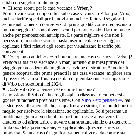
città o un soggiorno più lungo.
Ci sono sconti per le case vacanza a Vrbanj?
Puoi trovare sconti imperdibili sulle case vacanza a Vrbanj su Vrbo,
incluse tariffe speciali per i nuovi annunci e offerte sui soggiorni
settimanali o mensili con servizi di prima qualità come una piscina o
un parcheggio. Ci sono diversi sconti per prenotazioni last minute e
anche per prenotazioni anticipate. La parte migliore è che non è
necessario un codice sconto: basta inserire le date del viaggio e
applicare i filtri relativi agli sconti per visualizzare le tariffe più
convenienti.
Con quanto anticipo dovrei prenotare una casa vacanze a Vrbanj?
Prenota la tua casa vacanze a Vrbanj almeno due mesi prima del
viaggio per accedere alla migliore selezione di strutture.* Inoltre, in
genere scoprirai che prima prenoti la tua casa vacanze, migliore sarà
il prezzo. Basato sull'analisi dei dati di prenotazione e occupazione
di Vrbo per soggiorni nel 2024.
Cos'è Vrbo Zero pensieri™ e come funziona?
La missione di Vrbo è aiutare gli ospiti a rilassarsi, riconnettersi e
godere di momenti preziosi insieme. Con
Vrbo Zero pensieri™
, hai
la sicurezza di sapere di che, se qualcosa va storto, faremo del nostro
meglio per risolvere la situazione, se applicabile. Se si presenta un
problema significativo che il tuo host non riesce a risolvere, ti
aiuteremo ad affrontarlo, a trovare una struttura simile o a ottenere il
rimborso della prenotazione, se applicabile. Questa è la nostra
promessa. Se una casa è significativamente diversa da come è stata