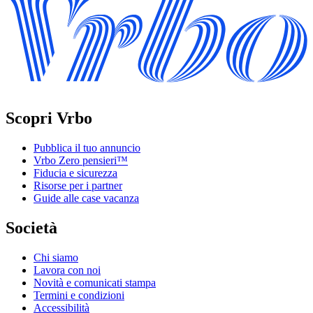
Scopri Vrbo
Pubblica il tuo annuncio
Vrbo Zero pensieri™
Fiducia e sicurezza
Risorse per i partner
Guide alle case vacanza
Società
Chi siamo
Lavora con noi
Novità e comunicati stampa
Termini e condizioni
Accessibilità