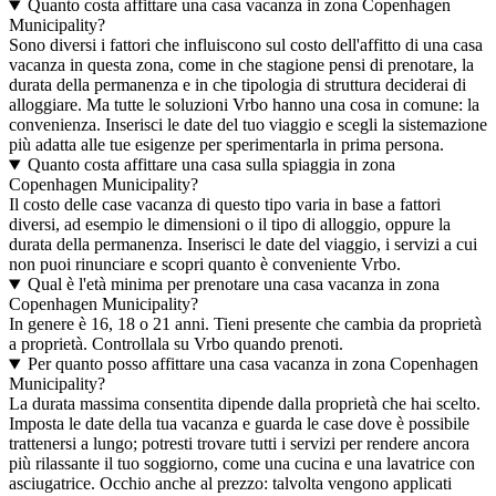
Quanto costa affittare una casa vacanza in zona Copenhagen
Municipality?
Sono diversi i fattori che influiscono sul costo dell'affitto di una casa
vacanza in questa zona, come in che stagione pensi di prenotare, la
durata della permanenza e in che tipologia di struttura deciderai di
alloggiare. Ma tutte le soluzioni Vrbo hanno una cosa in comune: la
convenienza. Inserisci le date del tuo viaggio e scegli la sistemazione
più adatta alle tue esigenze per sperimentarla in prima persona.
Quanto costa affittare una casa sulla spiaggia in zona
Copenhagen Municipality?
Il costo delle case vacanza di questo tipo varia in base a fattori
diversi, ad esempio le dimensioni o il tipo di alloggio, oppure la
durata della permanenza. Inserisci le date del viaggio, i servizi a cui
non puoi rinunciare e scopri quanto è conveniente Vrbo.
Qual è l'età minima per prenotare una casa vacanza in zona
Copenhagen Municipality?
In genere è 16, 18 o 21 anni. Tieni presente che cambia da proprietà
a proprietà. Controllala su Vrbo quando prenoti.
Per quanto posso affittare una casa vacanza in zona Copenhagen
Municipality?
La durata massima consentita dipende dalla proprietà che hai scelto.
Imposta le date della tua vacanza e guarda le case dove è possibile
trattenersi a lungo; potresti trovare tutti i servizi per rendere ancora
più rilassante il tuo soggiorno, come una cucina e una lavatrice con
asciugatrice. Occhio anche al prezzo: talvolta vengono applicati