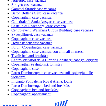
Nørrebro: case vacanza
Strøget: case vacanza
Gammel Strand: case vacanza
Baron Boltens Gård: case vacanza
Copenaghen: case vacanza
Cattedrale di Sankt Ansgar: case vacanza
Castello di Rosenborg: case vacanza
Centro eventi Wallmans Circus Building: case vacanza
Skuespilhuset: case vacanza
Copenaghen: case vacanza
Hovedstaden: case vacanza
Forum Copenhagen: case vacanza
Copenaghen: case vacanza con animali ammessi
Tivoli: bed and breakfast
Centro Visitatori della Birreria Carlsberg: case galleggianti
Copenaghen (e dintorni): longstay
Copenaghen: case
Parco Damhusengen: case vacanza sulla spiaggia nelle
vicinanze
Impianto Polivalente Royal Arena: lodge
Parco Damhusengen: bed and breakfast
Copenaghen: bed and breakfast
Copenaghen: appartamenti