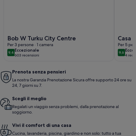
Maggiori informazioni su Bob W Turku City Centre
Maggiori 
Bob W Turku City Centre
Casa K
Per 3 persone · 1 camera
Seasid
Per 5 per
eccezionale
ecce
Eccezionale
Ecce
9,4
9,6
9,4 su 10
9,6 su 10
603 recensioni
4 rece
(603
(4
recensioni)
recen
Prenota senza pensieri
La nostra Garanzia Prenotazione Sicura offre supporto 24 ore su
24, 7 giorni su 7.
Scegli il meglio
Regalati un viaggio senza problemi, dalla prenotazione al
soggiorno.
Vivi il comfort di una casa
Cucina, lavanderia, piscina, giardino e non solo: tutto a tua