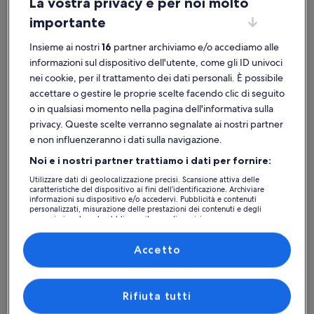
La vostra privacy è per noi molto
importante
Insieme ai nostri
16
partner archiviamo e/o accediamo alle
informazioni sul dispositivo dell'utente, come gli ID univoci
Nagu
Case vacanze in zona Terminal dei traghetti di Nagu
nei cookie, per il trattamento dei dati personali. È possibile
accettare o gestire le proprie scelte facendo clic di seguito
Se stai cercando un alloggio in zona Terminal dei traghetti di Nagu,
o in qualsiasi momento nella pagina dell'informativa sulla
consulta la nostra selezione di case vacanza private per scegliere
privacy. Queste scelte verranno segnalate ai nostri partner
quella perfetta per il tuo viaggio. Se alloggi in una casa vacanze con i
e non influenzeranno i dati sulla navigazione.
tuoi compagni di viaggio, non ti mancherà nessuno dei servizi
essenziali, a cominciare dal parcheggio e dall'aria condizionata. Puoi
Noi e i nostri partner trattiamo i dati per fornire:
anche filtrare per le preferenze non fumatori e le opzioni di
accessibilità, e fare la tua scelta per iniziare il tuo viaggio con la
Utilizzare dati di geolocalizzazione precisi. Scansione attiva delle
caratteristiche del dispositivo ai fini dell’identificazione. Archiviare
massima tranquillità.
informazioni su dispositivo e/o accedervi. Pubblicità e contenuti
personalizzati, misurazione delle prestazioni dei contenuti e degli
annunci, ricerche sul pubblico, sviluppo di servizi.
Elenco dei partner (fornitori)
Trova la tua sistemazione ideale
Accetto
Cerca una casa
Cerca un appartamento
cerca baite
Rifiuta tutti