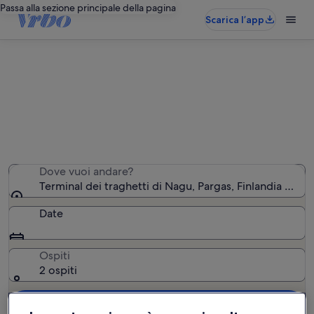
Passa alla sezione principale della pagina
Scarica l’app
Case vacanza in zona Terminal dei
traghetti di Nagu
Abbiamo trovato 20 case vacanza. Indica le date del
tuo viaggio.
Dove vuoi andare?
Terminal dei traghetti di Nagu, Pargas, Finlandia Sud-
Date
Ospiti
2 ospiti
Cerca