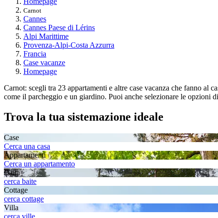
Homepage
Carnot
Cannes
Cannes Paese di Lérins
Alpi Marittime
Provenza-Alpi-Costa Azzurra
Francia
Case vacanze
Homepage
Carnot: scegli tra 23 appartamenti e altre case vacanza che fanno al caso
come il parcheggio e un giardino. Puoi anche selezionare le opzioni di 
Trova la tua sistemazione ideale
Case
Cerca una casa
Appartamenti
Cerca un appartamento
Baita
cerca baite
Cottage
cerca cottage
Villa
cerca ville