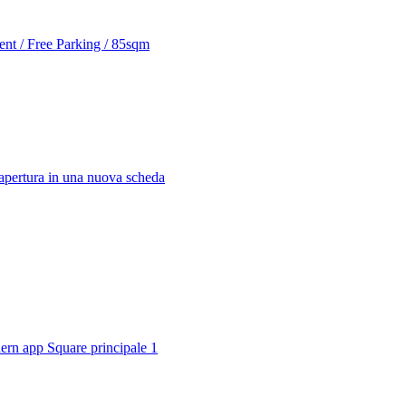
ent / Free Parking / 85sqm
apertura in una nuova scheda
n app Square principale 1