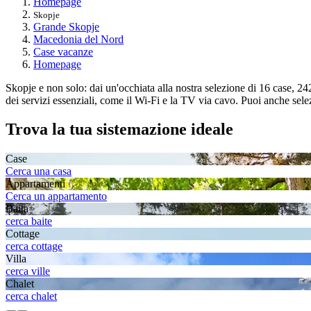
Homepage
Skopje
Grande Skopje
Macedonia del Nord
Case vacanze
Homepage
Skopje e non solo: dai un'occhiata alla nostra selezione di 16 case, 24
dei servizi essenziali, come il Wi-Fi e la TV via cavo. Puoi anche selez
Trova la tua sistemazione ideale
Case
Cerca una casa
Appartamenti
Cerca un appartamento
Baita
cerca baite
Cottage
cerca cottage
Villa
cerca ville
Chalet
cerca chalet