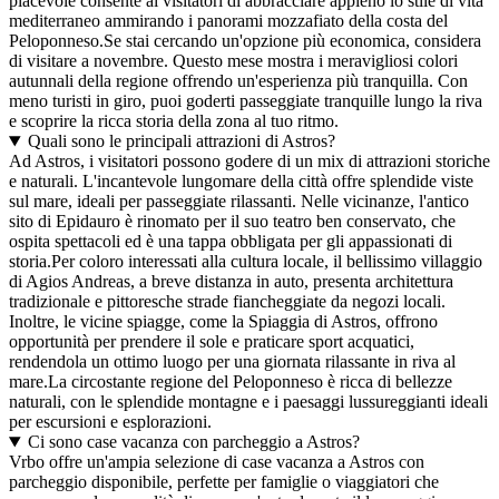
piacevole consente ai visitatori di abbracciare appieno lo stile di vita
mediterraneo ammirando i panorami mozzafiato della costa del
Peloponneso.Se stai cercando un'opzione più economica, considera
di visitare a novembre. Questo mese mostra i meravigliosi colori
autunnali della regione offrendo un'esperienza più tranquilla. Con
meno turisti in giro, puoi goderti passeggiate tranquille lungo la riva
e scoprire la ricca storia della zona al tuo ritmo.
Quali sono le principali attrazioni di Astros?
Ad Astros, i visitatori possono godere di un mix di attrazioni storiche
e naturali. L'incantevole lungomare della città offre splendide viste
sul mare, ideali per passeggiate rilassanti. Nelle vicinanze, l'antico
sito di Epidauro è rinomato per il suo teatro ben conservato, che
ospita spettacoli ed è una tappa obbligata per gli appassionati di
storia.Per coloro interessati alla cultura locale, il bellissimo villaggio
di Agios Andreas, a breve distanza in auto, presenta architettura
tradizionale e pittoresche strade fiancheggiate da negozi locali.
Inoltre, le vicine spiagge, come la Spiaggia di Astros, offrono
opportunità per prendere il sole e praticare sport acquatici,
rendendola un ottimo luogo per una giornata rilassante in riva al
mare.La circostante regione del Peloponneso è ricca di bellezze
naturali, con le splendide montagne e i paesaggi lussureggianti ideali
per escursioni e esplorazioni.
Ci sono case vacanza con parcheggio a Astros?
Vrbo offre un'ampia selezione di case vacanza a Astros con
parcheggio disponibile, perfette per famiglie o viaggiatori che