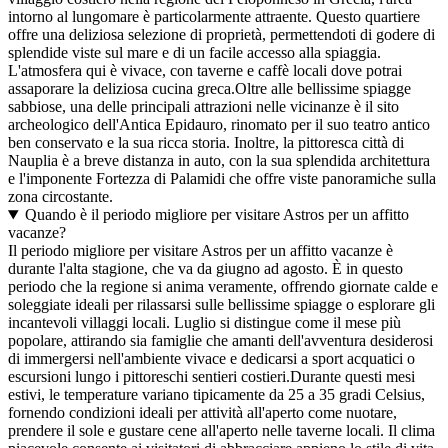
intorno al lungomare è particolarmente attraente. Questo quartiere
offre una deliziosa selezione di proprietà, permettendoti di godere di
splendide viste sul mare e di un facile accesso alla spiaggia.
L'atmosfera qui è vivace, con taverne e caffè locali dove potrai
assaporare la deliziosa cucina greca.Oltre alle bellissime spiagge
sabbiose, una delle principali attrazioni nelle vicinanze è il sito
archeologico dell'Antica Epidauro, rinomato per il suo teatro antico
ben conservato e la sua ricca storia. Inoltre, la pittoresca città di
Nauplia è a breve distanza in auto, con la sua splendida architettura
e l'imponente Fortezza di Palamidi che offre viste panoramiche sulla
zona circostante.
Quando è il periodo migliore per visitare Astros per un affitto
vacanze?
Il periodo migliore per visitare Astros per un affitto vacanze è
durante l'alta stagione, che va da giugno ad agosto. È in questo
periodo che la regione si anima veramente, offrendo giornate calde e
soleggiate ideali per rilassarsi sulle bellissime spiagge o esplorare gli
incantevoli villaggi locali. Luglio si distingue come il mese più
popolare, attirando sia famiglie che amanti dell'avventura desiderosi
di immergersi nell'ambiente vivace e dedicarsi a sport acquatici o
escursioni lungo i pittoreschi sentieri costieri.Durante questi mesi
estivi, le temperature variano tipicamente da 25 a 35 gradi Celsius,
fornendo condizioni ideali per attività all'aperto come nuotare,
prendere il sole e gustare cene all'aperto nelle taverne locali. Il clima