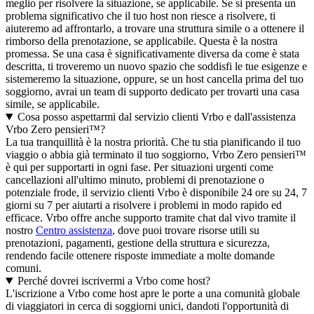
meglio per risolvere la situazione, se applicabile. Se si presenta un
problema significativo che il tuo host non riesce a risolvere, ti
aiuteremo ad affrontarlo, a trovare una struttura simile o a ottenere il
rimborso della prenotazione, se applicabile. Questa è la nostra
promessa. Se una casa è significativamente diversa da come è stata
descritta, ti troveremo un nuovo spazio che soddisfi le tue esigenze e
sistemeremo la situazione, oppure, se un host cancella prima del tuo
soggiorno, avrai un team di supporto dedicato per trovarti una casa
simile, se applicabile.
Cosa posso aspettarmi dal servizio clienti Vrbo e dall'assistenza
Vrbo Zero pensieri™?
La tua tranquillità è la nostra priorità. Che tu stia pianificando il tuo
viaggio o abbia già terminato il tuo soggiorno, Vrbo Zero pensieri™
è qui per supportarti in ogni fase. Per situazioni urgenti come
cancellazioni all'ultimo minuto, problemi di prenotazione o
potenziale frode, il servizio clienti Vrbo è disponibile 24 ore su 24, 7
giorni su 7 per aiutarti a risolvere i problemi in modo rapido ed
efficace. Vrbo offre anche supporto tramite chat dal vivo tramite il
nostro
Centro assistenza
, dove puoi trovare risorse utili su
prenotazioni, pagamenti, gestione della struttura e sicurezza,
rendendo facile ottenere risposte immediate a molte domande
comuni.
Perché dovrei iscrivermi a Vrbo come host?
L'iscrizione a Vrbo come host apre le porte a una comunità globale
di viaggiatori in cerca di soggiorni unici, dandoti l'opportunità di