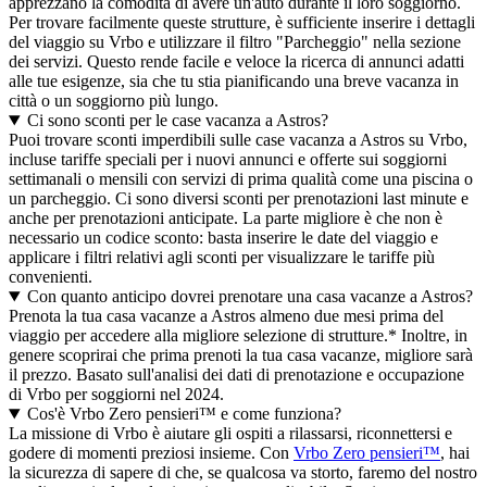
apprezzano la comodità di avere un'auto durante il loro soggiorno.
Per trovare facilmente queste strutture, è sufficiente inserire i dettagli
del viaggio su Vrbo e utilizzare il filtro "Parcheggio" nella sezione
dei servizi. Questo rende facile e veloce la ricerca di annunci adatti
alle tue esigenze, sia che tu stia pianificando una breve vacanza in
città o un soggiorno più lungo.
Ci sono sconti per le case vacanza a Astros?
Puoi trovare sconti imperdibili sulle case vacanza a Astros su Vrbo,
incluse tariffe speciali per i nuovi annunci e offerte sui soggiorni
settimanali o mensili con servizi di prima qualità come una piscina o
un parcheggio. Ci sono diversi sconti per prenotazioni last minute e
anche per prenotazioni anticipate. La parte migliore è che non è
necessario un codice sconto: basta inserire le date del viaggio e
applicare i filtri relativi agli sconti per visualizzare le tariffe più
convenienti.
Con quanto anticipo dovrei prenotare una casa vacanze a Astros?
Prenota la tua casa vacanze a Astros almeno due mesi prima del
viaggio per accedere alla migliore selezione di strutture.* Inoltre, in
genere scoprirai che prima prenoti la tua casa vacanze, migliore sarà
il prezzo. Basato sull'analisi dei dati di prenotazione e occupazione
di Vrbo per soggiorni nel 2024.
Cos'è Vrbo Zero pensieri™ e come funziona?
La missione di Vrbo è aiutare gli ospiti a rilassarsi, riconnettersi e
godere di momenti preziosi insieme. Con
Vrbo Zero pensieri™
, hai
la sicurezza di sapere di che, se qualcosa va storto, faremo del nostro