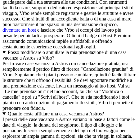
guadagnare dalla tua struttura alle tue condizioni. Con strumenti
facili da usare, supporto dedicato ed esposizione sui principali siti di
viaggio, Vrbo rende semplice registrare e gestire le strutture e avere
successo. Che si tratti di un'accogliente baita o di una casa al mare,
puoi trasformare il tuo spazio in una destinazione di spicco,
diventare un host
e lasciare che Vrbo si occupi del lavoro più
pesante per aiutarti a prosperare. Ottieni il badge di Host Premium
assicurando comunicazioni rapide e affidabili e offrendo
costantemente esperienze eccezionali agli ospiti.
Posso modificare o annullare la mia prenotazione di una casa
vacanza a Astros su Vrbo?
Per trovare case vacanza a Astros con cancellazione gratuita, usa
semplicemente il pratico filtro di ricerca "Cancellazione gratuita" di
Vrbo. Sappiamo che i piani possono cambiare, quindi è facile filtrare
le strutture che ti offrono flessibilità. Se devi apportare modifiche a
una prenotazione esistente, invia un messaggio al tuo host. Vai su
"Le mie prenotazioni" nel tuo account, fai clic su "Modifica o
cancella" e poi su "Scrivi all'host". Che tu stia modificando i tuoi
piani o cercando opzioni di pagamento flessibili, Vrbo ti permette di
prenotare con fiducia.
Quanto costa affittare una casa vacanza a Astros?
I prezzi delle case vacanza a Astros variano in base a fattori come le
date di viaggio, la durata del soggiorno, il tipo di alloggio e la
posizione. Inserisci semplicemente i dettagli del tuo viaggio per
esplorare un'ampia gamma di opzioni, sia che tu viaggi in solitaria,