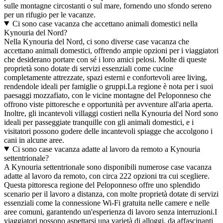
sulle montagne circostanti o sul mare, fornendo uno sfondo sereno
per un rifugio per le vacanze.
Ci sono case vacanza che accettano animali domestici nella
Kynouria del Nord?
Nella Kynouria del Nord, ci sono diverse case vacanza che
accettano animali domestici, offrendo ampie opzioni per i viaggiatori
che desiderano portare con sé i loro amici pelosi. Molte di queste
proprietà sono dotate di servizi essenziali come cucine
completamente attrezzate, spazi esterni e confortevoli aree living,
rendendole ideali per famiglie o gruppi.La regione è nota per i suoi
paesaggi mozzafiato, con le vicine montagne del Peloponneso che
offrono viste pittoresche e opportunità per avventure all'aria aperta.
Inoltre, gli incantevoli villaggi costieri nella Kynouria del Nord sono
ideali per passeggiate tranquille con gli animali domestici, e i
visitatori possono godere delle incantevoli spiagge che accolgono i
cani in alcune aree.
Ci sono case vacanza adatte al lavoro da remoto a Kynouria
settentrionale?
A Kynouria settentrionale sono disponibili numerose case vacanza
adatte al lavoro da remoto, con circa 222 opzioni tra cui scegliere.
Questa pittoresca regione del Peloponneso offre uno splendido
scenario per il lavoro a distanza, con molte proprietà dotate di servizi
essenziali come la connessione Wi-Fi gratuita nelle camere e nelle
aree comuni, garantendo un'esperienza di lavoro senza interruzioni.I
viaggiatori possono aspettarsi una varietà di alloggi, da affascinanti