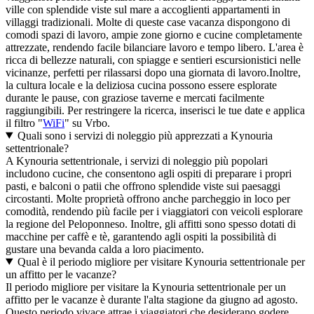
ville con splendide viste sul mare a accoglienti appartamenti in
villaggi tradizionali. Molte di queste case vacanza dispongono di
comodi spazi di lavoro, ampie zone giorno e cucine completamente
attrezzate, rendendo facile bilanciare lavoro e tempo libero. L'area è
ricca di bellezze naturali, con spiagge e sentieri escursionistici nelle
vicinanze, perfetti per rilassarsi dopo una giornata di lavoro.Inoltre,
la cultura locale e la deliziosa cucina possono essere esplorate
durante le pause, con graziose taverne e mercati facilmente
raggiungibili. Per restringere la ricerca, inserisci le tue date e applica
il filtro "
WiFi
" su Vrbo.
Quali sono i servizi di noleggio più apprezzati a Kynouria
settentrionale?
A Kynouria settentrionale, i servizi di noleggio più popolari
includono cucine, che consentono agli ospiti di preparare i propri
pasti, e balconi o patii che offrono splendide viste sui paesaggi
circostanti. Molte proprietà offrono anche parcheggio in loco per
comodità, rendendo più facile per i viaggiatori con veicoli esplorare
la regione del Peloponneso. Inoltre, gli affitti sono spesso dotati di
macchine per caffè e tè, garantendo agli ospiti la possibilità di
gustare una bevanda calda a loro piacimento.
Qual è il periodo migliore per visitare Kynouria settentrionale per
un affitto per le vacanze?
Il periodo migliore per visitare la Kynouria settentrionale per un
affitto per le vacanze è durante l'alta stagione da giugno ad agosto.
Questo periodo vivace attrae i viaggiatori che desiderano godere