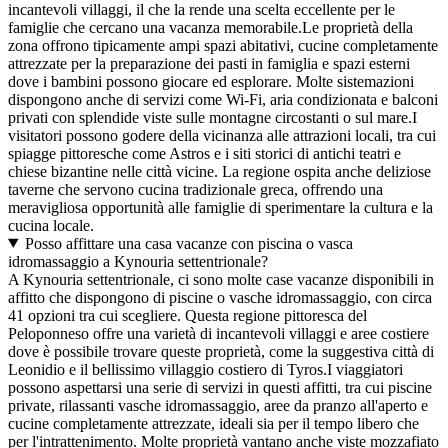
incantevoli villaggi, il che la rende una scelta eccellente per le
famiglie che cercano una vacanza memorabile.Le proprietà della
zona offrono tipicamente ampi spazi abitativi, cucine completamente
attrezzate per la preparazione dei pasti in famiglia e spazi esterni
dove i bambini possono giocare ed esplorare. Molte sistemazioni
dispongono anche di servizi come Wi-Fi, aria condizionata e balconi
privati con splendide viste sulle montagne circostanti o sul mare.I
visitatori possono godere della vicinanza alle attrazioni locali, tra cui
spiagge pittoresche come Astros e i siti storici di antichi teatri e
chiese bizantine nelle città vicine. La regione ospita anche deliziose
taverne che servono cucina tradizionale greca, offrendo una
meravigliosa opportunità alle famiglie di sperimentare la cultura e la
cucina locale.
Posso affittare una casa vacanze con piscina o vasca
idromassaggio a Kynouria settentrionale?
A Kynouria settentrionale, ci sono molte case vacanze disponibili in
affitto che dispongono di piscine o vasche idromassaggio, con circa
41 opzioni tra cui scegliere. Questa regione pittoresca del
Peloponneso offre una varietà di incantevoli villaggi e aree costiere
dove è possibile trovare queste proprietà, come la suggestiva città di
Leonidio e il bellissimo villaggio costiero di Tyros.I viaggiatori
possono aspettarsi una serie di servizi in questi affitti, tra cui piscine
private, rilassanti vasche idromassaggio, aree da pranzo all'aperto e
cucine completamente attrezzate, ideali sia per il tempo libero che
per l'intrattenimento. Molte proprietà vantano anche viste mozzafiato