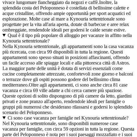
vivace lungomare fiancheggiato da negozi e caffè.Inoltre, la
splendida costa del Peloponneso è costellata di bellissime calette e
acque cristalline, offrendo ampie opportunità per sport acquatici ed
esplorazione. Molte case al mare a Kynouria settentrionale sono
progettate per la vita all'aria aperta, dotate di barbecue e aree relax
ombreggiate, rendendole ideali per godersi le calde serate estive.
Qual è il tipo più popolare di alloggio per vacanze in affitto nella
Kynouria settentrionale?
Nella Kynouria settentrionale, gli appartamenti sono la casa vacanza
più ricercata, con circa 99 disponibili in tutta la regione. Questi
appartamenti sono spesso situati in posizioni affascinanti, offrendo
un facile accesso alle spiagge locali e alla pittoresca città di Astros.
La maggior parte delle unità è dotata di servizi essenziali come
cucine completamente attrezzate, confortevoli zone giorno e balconi
o terrazze dove gli ospiti possono godere del bellissimo clima
mediterraneo.Oltre agli appartamenti, ci sono anche circa 81 case
vacanza e circa 69 ville adatte a chi cerca camere più spaziose.
Queste opzioni di solito dispongono di più camere da letto, giardini
privati e zone pranzo all'aperto, rendendole ideali per famiglie o
gruppi più numerosi che desiderano rilassarsi e godersi lo splendido
scenario del Peloponneso.
Ci sono case vacanza per famiglie nel Kynouria settentrionale?
Nel Kynouria settentrionale, sono disponibili numerose case
vacanza per famiglie, con circa 59 opzioni in tutta la regione. Questa
parte del Peloponneso è nota per i suoi paesaggi mozzafiato e i suoi