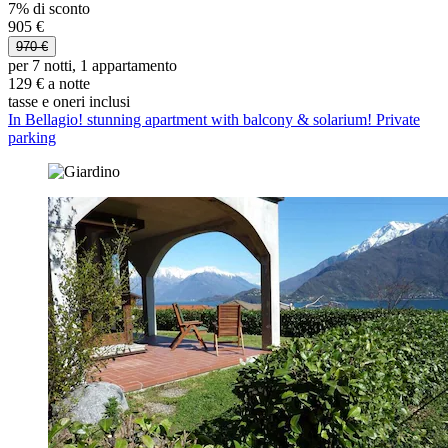
7% di sconto
905 €
970 €
per 7 notti, 1 appartamento
129 € a notte
tasse e oneri inclusi
In Bellagio! stunning apartment with balcony & solarium! Private
parking