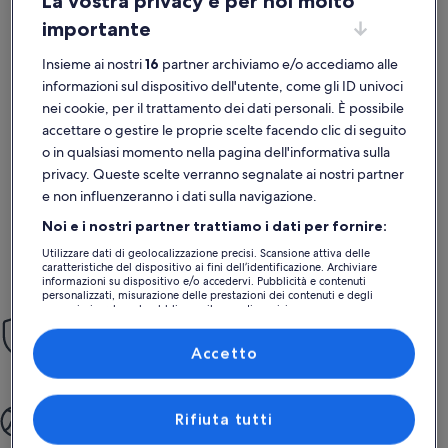
La vostra privacy è per noi molto
importante
Insieme ai nostri
16
partner archiviamo e/o accediamo alle
informazioni sul dispositivo dell'utente, come gli ID univoci
Maggiori informazioni su App SELINUNTE: stile mediterrane
Maggiori i
App. SELINUNTE - FAVIGNANA
perfec
nei cookie, per il trattamento dei dati personali. È possibile
eccezionale
ecce
Eccezionale
Ecce
accettare o gestire le proprie scelte facendo clic di seguito
10
10
10 su 10
10 su 10
1 recensione
4 rece
(1
(4
o in qualsiasi momento nella pagina dell'informativa sulla
Host professionale attento e molto cordiale con grande
it has been
recensione)
recen
privacy. Queste scelte verranno segnalate ai nostri partner
attenzione all'ospite e alla cura di ogni dettaglio .
and very w
L'appartamento Selinunte è curatissimo e molto pulito
outstanding. They supported all our needs and 
e non influenzeranno i dati sulla navigazione.
,silenzioso e perfetto in ogni dettaglio ...Antonino sempre
Hope to co
pronto a intervenire ad ogni richiesta con grande simpatia e
Noi e i nostri partner trattiamo i dati per fornire:
competenza! Consigliatissimo e Favignana è super!!
Paolo B.
Gisel
Utilizzare dati di geolocalizzazione precisi. Scansione attiva delle
Data soggiorno giu 2023
Data soggi
caratteristiche del dispositivo ai fini dell’identificazione. Archiviare
informazioni su dispositivo e/o accedervi. Pubblicità e contenuti
personalizzati, misurazione delle prestazioni dei contenuti e degli
annunci, ricerche sul pubblico, sviluppo di servizi.
Prenota senza pensieri
Elenco dei partner (fornitori)
La nostra Garanzia Prenotazione Sicura offre supporto 24 ore su
Accetto
24, 7 giorni su 7.
Scegli il meglio
Rifiuta tutti
Regalati un viaggio senza problemi, dalla prenotazione al