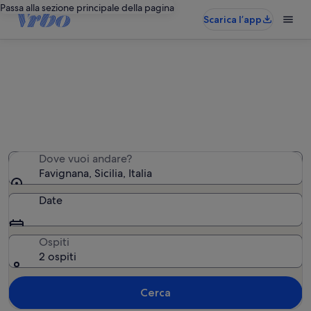
Passa alla sezione principale della pagina
Scarica l’app
Favignana case vacanza
Abbiamo trovato 433 case vacanza. Indica le date del
tuo viaggio.
Dove vuoi andare?
Favignana, Sicilia, Italia
Date
Ospiti
2 ospiti
Cerca