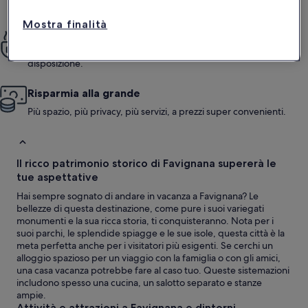
soggiorno.
Mostra finalità
Vivi il comfort di una casa
Cucina, lavanderia, piscina, giardino e non solo: tutto a tua
disposizione.
Risparmia alla grande
Più spazio, più privacy, più servizi, a prezzi super convenienti.
Il ricco patrimonio storico di Favignana supererà le
tue aspettative
Hai sempre sognato di andare in vacanza a Favignana? Le
bellezze di questa destinazione, come pure i suoi variegati
monumenti e la sua ricca storia, ti conquisteranno. Nota per i
suoi parchi, le splendide spiagge e le sue isole, questa città è la
meta perfetta anche per i visitatori più esigenti. Se cerchi un
alloggio spazioso per un viaggio con la famiglia o con gli amici,
una casa vacanza potrebbe fare al caso tuo. Queste sistemazioni
includono spesso una cucina, un salotto separato e stanze
ampie.
Attività e attrazioni a Favignana e dintorni