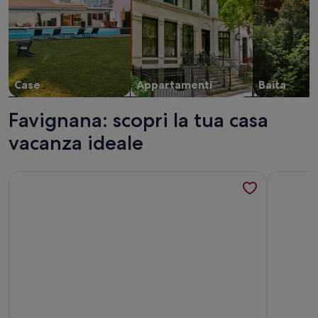
Case
Appartamenti
Baita
Favignana: scopri la tua casa
vacanza ideale
Maggiori informazioni su Casa Anna 'PROMOZIONE'
Maggiori 