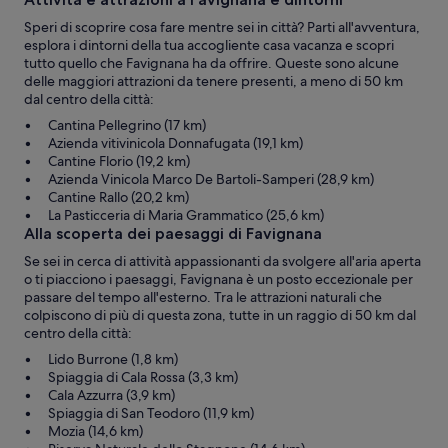
Speri di scoprire cosa fare mentre sei in città? Parti all'avventura,
esplora i dintorni della tua accogliente casa vacanza e scopri
tutto quello che Favignana ha da offrire. Queste sono alcune
delle maggiori attrazioni da tenere presenti, a meno di 50 km
dal centro della città:
Cantina Pellegrino (17 km)
Azienda vitivinicola Donnafugata (19,1 km)
Cantine Florio (19,2 km)
Azienda Vinicola Marco De Bartoli-Samperi (28,9 km)
Cantine Rallo (20,2 km)
La Pasticceria di Maria Grammatico (25,6 km)
Alla scoperta dei paesaggi di Favignana
Se sei in cerca di attività appassionanti da svolgere all'aria aperta
o ti piacciono i paesaggi, Favignana è un posto eccezionale per
passare del tempo all'esterno. Tra le attrazioni naturali che
colpiscono di più di questa zona, tutte in un raggio di 50 km dal
centro della città:
Lido Burrone (1,8 km)
Spiaggia di Cala Rossa (3,3 km)
Cala Azzurra (3,9 km)
Spiaggia di San Teodoro (11,9 km)
Mozia (14,6 km)