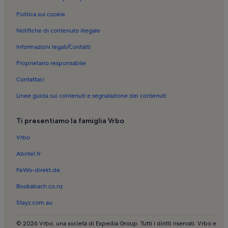
Birgi Vecchi: case vacanza
Politica sui cookie
Cala Rotonda: case vacanza
Notifiche di contenuto illegale
Spiaggia di Marasolo: case vacanza
Informazioni legali/Contatti
Museo Whitaker: case vacanza
Proprietario responsabile
Giardini Ipogei: case vacanza
Contattaci
Isole Egadi: case vacanza
Linee guida sui contenuti e segnalazione dei contenuti
Grotta del Genovese: case vacanza
Levanzo: case vacanza
Ti presentiamo la famiglia Vrbo
Trapani: case vacanza sulla spiaggia
Vrbo
Favignana: case vacanza con piscina
Abritel.fr
Trapani: case vacanza con piscina
FeWo-direkt.de
Trapani: bed and breakfast
Bookabach.co.nz
Trapani: case vacanza con animali ammessi
Stayz.com.au
Marsala: ville
Trapani: case vacanza vicino al mare
© 2026 Vrbo, una società di Expedia Group. Tutti i diritti riservati. Vrbo e