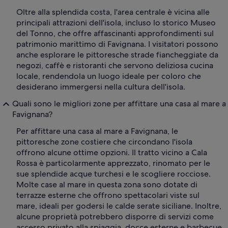
Oltre alla splendida costa, l'area centrale è vicina alle
principali attrazioni dell'isola, incluso lo storico Museo
del Tonno, che offre affascinanti approfondimenti sul
patrimonio marittimo di Favignana. I visitatori possono
anche esplorare le pittoresche strade fiancheggiate da
negozi, caffè e ristoranti che servono deliziosa cucina
locale, rendendola un luogo ideale per coloro che
desiderano immergersi nella cultura dell'isola.
Quali sono le migliori zone per affittare una casa al mare a
Favignana?
Per affittare una casa al mare a Favignana, le
pittoresche zone costiere che circondano l'isola
offrono alcune ottime opzioni. Il tratto vicino a Cala
Rossa è particolarmente apprezzato, rinomato per le
sue splendide acque turchesi e le scogliere rocciose.
Molte case al mare in questa zona sono dotate di
terrazze esterne che offrono spettacolari viste sul
mare, ideali per godersi le calde serate siciliane. Inoltre,
alcune proprietà potrebbero disporre di servizi come
accesso privato alla spiaggia, docce esterne e barbecue