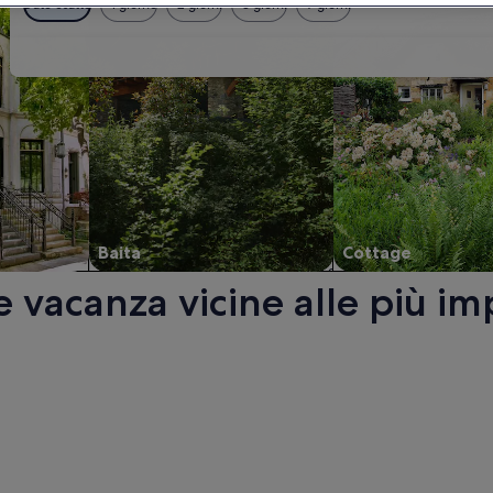
Date esatte
± 1 giorno
± 2 giorni
± 3 giorni
± 7 giorni
Baita
Cottage
vacanza vicine alle più imp
’altra finestra.