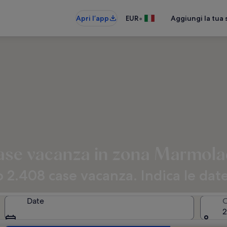
•
Apri l’app
EUR
Aggiungi la tua 
se vacanza in zona Marmol
2.408 case vacanza. Indica le date
Date
O
2