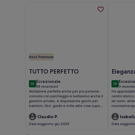
Maggiori informazioni su VACANZE NELLE DOLOM
Maggiori inf
Host Premium
Foto di VACANZE NELLE DOLOMITI DI BORCA DI
Foto di B&B 
TUTTO PERFETTO
Eleganza
rilassant
eccezionale
eccezio
Eccezionale
Eccezio
10
10
confort
10 su 10
10 su 10
58 recensioni
3 recensi
(58
(3
Abitazione perfetta anche per più persone,
Ho apprezzato 
recensioni)
recensi
comoda con parcheggio e bellissimo anche il
centro storico, 
giardino privato. A disposizione giochi per
ski room, all'a
bambini, libri, guide e mille altre cose super
nuovissima epp
utili. Proprietaria gentilissima. Posizione in
alla presenza d
contesto tranquillo e comodo per
Persino i prod
Claudio P.
Isabell
raggiungere Cortina in pochi minuti di auto.
profumi botani
Data soggiorno giu 2025
Data soggior
Se possibile ci torneremo sicuramente!
una stanza re
non abbiamo ut
ottima e ben servita