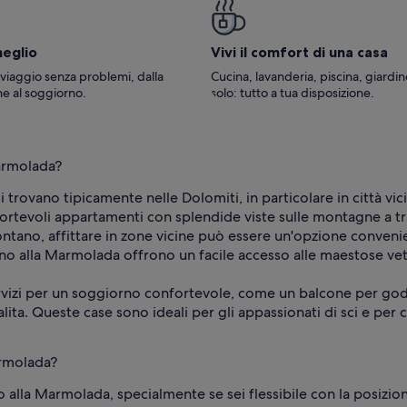
o' troppo rigido per i miei
più sopra- e auspico di poter tornare in
ggiungere un topper più
questo meraviglioso posto quanto prima. Ps:
e la differenza. Per il resto
non esiste sistemazione migliore per chi
meglio
Vivi il comfort di una casa
ungere. Complimenti, tornerei
viaggia con un cane al seguito. Offre
gentilmente ai suoi
 viaggio senza problemi, dalla
Cucina, lavanderia, piscina, giardi
e al soggiorno.
solo: tutto a tua disposizione.
Marmolada?
i trovano tipicamente nelle Dolomiti, in particolare in città v
fortevoli appartamenti con splendide viste sulle montagne a tr
lontano, affittare in zone vicine può essere un'opzione conveni
cino alla Marmolada offrono un facile accesso alle maestose vet
vizi per un soggiorno confortevole, come un balcone per goder
risalita. Queste case sono ideali per gli appassionati di sci e pe
armolada?
lla Marmolada, specialmente se sei flessibile con la posizione 