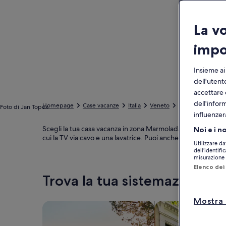
La v
impo
Insieme ai
dell'utent
accettare 
dell'infor
Homepage
Case vacanze
Italia
Veneto
Provincia di Bell
Foto di Jan Topex
influenzer
Scegli la tua casa vacanza in zona Marmolada. Le case vacanze d
Noi e i n
cui la TV via cavo e una lavatrice. Puoi anche selezionare le 
Utilizzare da
dell’identifi
misurazione d
Elenco dei 
Trova la tua sistemazione id
Mostra 
Cerca una casa
Cerca un appartam