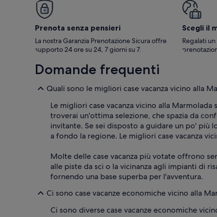
materasso un p
gusti. Forse a
morbido farebb
Prenota senza pensieri
Scegli il 
nulla da aggi
subito!
La nostra Garanzia Prenotazione Sicura offre
Regalati un
supporto 24 ore su 24, 7 giorni su 7.
prenotazion
Domande frequenti
Quali sono le migliori case vacanza vicino alla 
Le migliori case vacanza vicino alla Marmolada s
troverai un'ottima selezione, che spazia da con
invitante. Se sei disposto a guidare un po' più 
a fondo la regione. Le migliori case vacanza vi
Molte delle case vacanza più votate offrono ser
alle piste da sci o la vicinanza agli impianti di 
fornendo una base superba per l'avventura.
Ci sono case vacanze economiche vicino alla M
Ci sono diverse case vacanze economiche vicino a