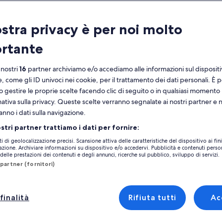
Calendario
i
ostra privacy è per noi molto
agosto 2026
mesi
rtante
mostrati
al
lunedì
martedì
mercoledì
giovedì
venerdì
sabato
domenica
lunedì
m
lun
mar
mer
gio
ven
sab
dom
lun
mar
momento
 nostri
16
partner archiviamo e/o accediamo alle informazioni sul disposit
sono
e, come gli ID univoci nei cookie, per il trattamento dei dati personali. È p
August
o gestire le proprie scelte facendo clic di seguito o in qualsiasi momento
1
1
2
2026
mativa sulla privacy. Queste scelte verranno segnalate ai nostri partner e 
uno
Rocca Pietore
Case vacanze in zona Marmolada
e
anno i dati sulla navigazione.
3
4
5
6
7
8
7
8
9
September
isponibili sui nostri siti offrono i migliori servizi e dotazioni per il tuo 
ostri partner trattiamo i dati per fornire:
2026.
opzioni di accessibilità e le preferenze non fumatori, per partire in tranquil
10
11
12
13
14
15
14
15
1
16
ti di geolocalizzazione precisi. Scansione attiva delle caratteristiche del dispositivo ai fini
cazione. Archiviare informazioni su dispositivo e/o accedervi. Pubblicità e contenuti person
elle prestazioni dei contenuti e degli annunci, ricerche sul pubblico, sviluppo di servizi.
17
18
19
20
21
22
21
22
2
23
partner (fornitori)
eale
24
25
26
27
28
29
28
29
3
30
finalità
Rifiuta tutti
Ac
ento
cerca baite
cerca cottage
31