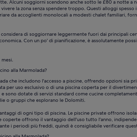
notte. Alcuni soggiorni scendono anche sotto le £80 a notte a
 vivere la zona senza spendere troppo. Questi alloggi spesso in
are da accoglienti monolocali a modesti chalet familiari, for
 considera di soggiornare leggermente fuori dai principali cent
economica. Con un po' di pianificazione, è assolutamente possi
2 mesi.
vicino alla Marmolada?
ada che includono l'accesso a piscine, offrendo opzioni sia pri
a per uso esclusivo o di una piscina coperta per il divertiment
ti e sono dotate di servizi standard come cucine completamente
lie o gruppi che esplorano le Dolomiti.
antaggi di ogni tipo di piscina. Le piscine private offrono iso
e coperte offrono il vantaggio dell'uso tutto l'anno, indipe
te i periodi più freddi, quindi è consigliabile verificare ques
 vicino alla Marmolada?