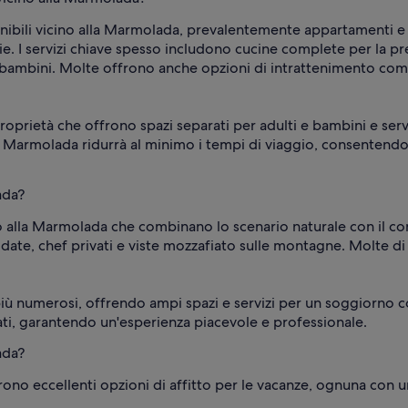
ponibili vicino alla Marmolada, prevalentemente appartamenti e
ie. I servizi chiave spesso includono cucine complete per la pr
 i bambini. Molte offrono anche opzioni di intrattenimento come
prietà che offrono spazi separati per adulti e bambini e servi
Marmolada ridurrà al minimo i tempi di viaggio, consentendo 
ada?
cino alla Marmolada che combinano lo scenario naturale con il 
aldate, chef privati e viste mozzafiato sulle montagne. Molte 
iù numerosi, offrendo ampi spazi e servizi per un soggiorno co
ati, garantendo un'esperienza piacevole e professionale.
ada?
ono eccellenti opzioni di affitto per le vacanze, ognuna con u