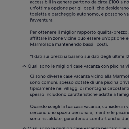
accessibili in genere partono da circa £100 a 
un'ottima opzione per gli ospiti che desiderano
toeletta e parcheggio autonomo, e possono vari
l'avventura.
Per ottenere il miglior rapporto qualità-prezzo,
affittare in zone vicine può essere un'opzione 
Marmolada mantenendo bassi i costi.
*I dati sui prezzi si basano sui dati degli ultimi 1
Quali sono le migliori case vacanza con piscina 
Ci sono diverse case vacanza vicino alla Marmol
sono comuni, spesso dotate di una piscina privat
tipicamente nei villaggi di montagna circostan
spesso includono caratteristiche adatte a famig
Quando scegli la tua casa vacanza, considera i v
cercano uno spazio personale, mentre le piscin
sono riscaldate, garantendo comfort anche duran
Quali sono le migliori case vacanza per famiglie