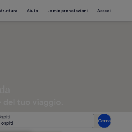
struttura
Aiuto
Le mie prenotazioni
Accedi
ada
 del tuo viaggio.
spiti
Cerca
 ospiti