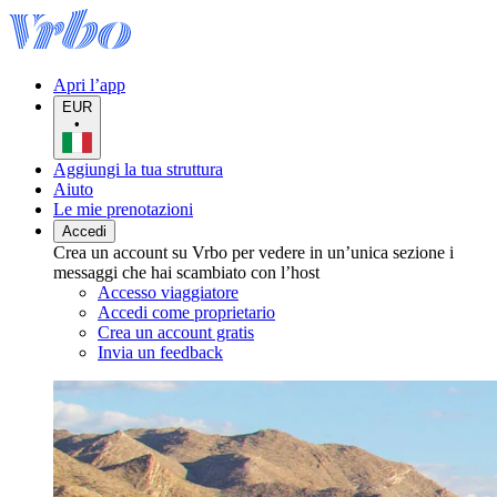
Apri l’app
EUR
•
Aggiungi la tua struttura
Aiuto
Le mie prenotazioni
Accedi
Crea un account su Vrbo per vedere in un’unica sezione i
messaggi che hai scambiato con l’host
Accesso viaggiatore
Accedi come proprietario
Crea un account gratis
Invia un feedback