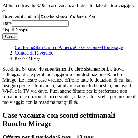
Abbiamo trovato 9.965 case vacanza. Indica le date del tuo viaggio.
Dove vuoi andare?
Date
Ospiti
Cerca
California
Stati Uniti d'America
Case vacanze
Homepage
Contea di Riverside
Rancho Mirage
Scegli tra 64 case, 40 appartamenti e altre sistemazioni, e trova
l'alloggio ideale per il tuo soggiorno con destinazione Rancho
Mirage. Le nostre case vacanze offrono tutte le dotazioni di cui hai
bisogno per te, i tuoi amici, familiari e animali domestici, incluso il
Wi-Fi e la TV via cavo. Puoi anche filtrare per le preferenze non
fumatori e le opzioni di accessibilità, e fare la tua scelta per iniziare il
tuo viaggio con la massima tranquillità.
Case vacanza con sconti settimanali -
Rancho Mirage
Offerte per il periodo:
6 nov - 13 nov