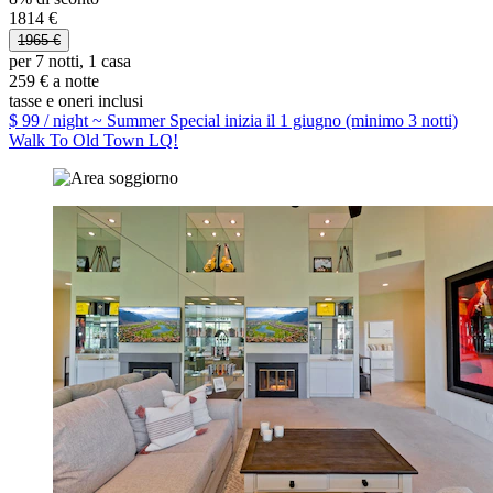
1814 €
1965 €
per 7 notti, 1 casa
259 € a notte
tasse e oneri inclusi
$ 99 / night ~ Summer Special inizia il 1 giugno (minimo 3 notti)
Walk To Old Town LQ!