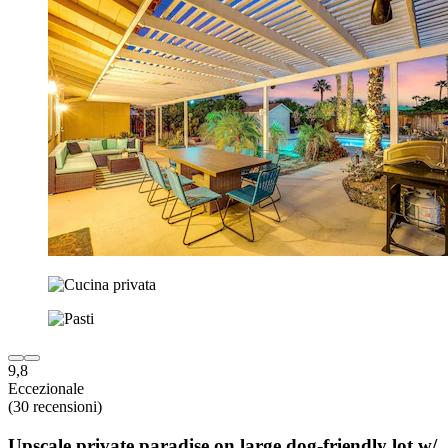
9,8
Eccezionale
(30 recensioni)
Upscale private paradise on large dog-friendly lot w/