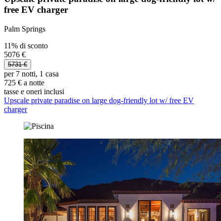
free EV charger
Palm Springs
11% di sconto
5076 €
5731 €
per 7 notti, 1 casa
725 € a notte
tasse e oneri inclusi
Upscale private paradise on large dog-friendly lot w/ free EV
charger