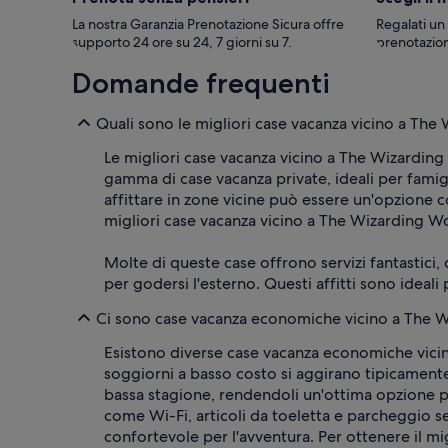
La nostra Garanzia Prenotazione Sicura offre
Regalati un
supporto 24 ore su 24, 7 giorni su 7.
prenotazion
Domande frequenti
Quali sono le migliori case vacanza vicino a The
Le migliori case vacanza vicino a The Wizarding
gamma di case vacanza private, ideali per fami
affittare in zone vicine può essere un'opzione c
migliori case vacanza vicino a The Wizarding Wo
Molte di queste case offrono servizi fantastici, 
per godersi l'esterno. Questi affitti sono idea
Ci sono case vacanza economiche vicino a The W
Esistono diverse case vacanza economiche vicino 
soggiorni a basso costo si aggirano tipicament
bassa stagione, rendendoli un'ottima opzione pe
come Wi-Fi, articoli da toeletta e parcheggio s
confortevole per l'avventura. Per ottenere il mi