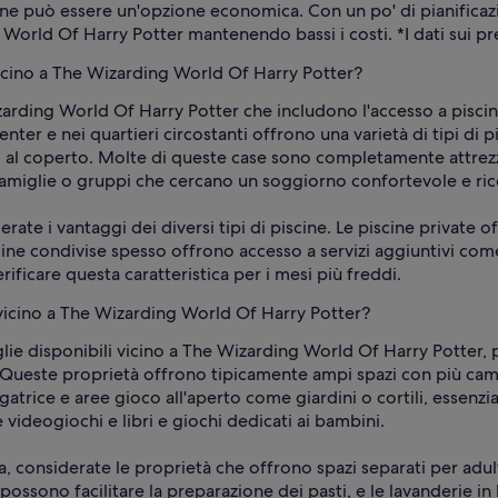
icine può essere un'opzione economica. Con un po' di pianifica
rld Of Harry Potter mantenendo bassi i costi. *I dati sui prezz
vicino a The Wizarding World Of Harry Potter?
arding World Of Harry Potter che includono l'accesso a piscine
ter e nei quartieri circostanti offrono una varietà di tipi di pis
i al coperto. Molte di queste case sono completamente attrez
 famiglie o gruppi che cercano un soggiorno confortevole e ricc
rate i vantaggi dei diversi tipi di piscine. Le piscine private 
ine condivise spesso offrono accesso a servizi aggiuntivi com
rificare questa caratteristica per i mesi più freddi.
 vicino a The Wizarding World Of Harry Potter?
glie disponibili vicino a The Wizarding World Of Harry Potter
 Queste proprietà offrono tipicamente ampi spazi con più camer
trice e aree gioco all'aperto come giardini o cortili, essenziali
videogiochi e libri e giochi dedicati ai bambini.
, considerate le proprietà che offrono spazi separati per adulti
ssono facilitare la preparazione dei pasti, e le lavanderie in 