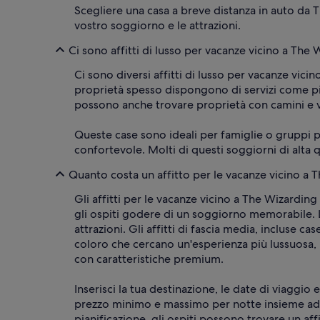
Scegliere una casa a breve distanza in auto da
vostro soggiorno e le attrazioni.
Ci sono affitti di lusso per vacanze vicino a Th
Ci sono diversi affitti di lusso per vacanze vi
proprietà spesso dispongono di servizi come pisci
possono anche trovare proprietà con camini e vi
Queste case sono ideali per famiglie o gruppi p
confortevole. Molti di questi soggiorni di alta
Quanto costa un affitto per le vacanze vicino a
Gli affitti per le vacanze vicino a The Wizardi
gli ospiti godere di un soggiorno memorabile. 
attrazioni. Gli affitti di fascia media, incluse 
coloro che cercano un'esperienza più lussuosa, 
con caratteristiche premium.
Inserisci la tua destinazione, le date di viaggio 
prezzo minimo e massimo per notte insieme ad alt
pianificazione, gli ospiti possono trovare un af