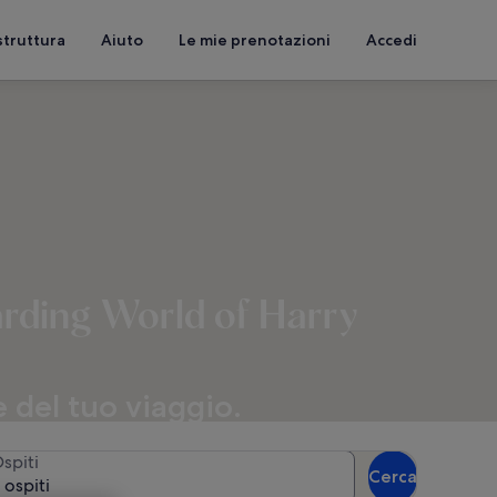
struttura
Aiuto
Le mie prenotazioni
Accedi
arding World of Harry
 del tuo viaggio.
spiti
Cerca
 ospiti