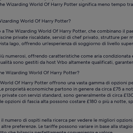
 The Wizarding World Of Harry Potter significa meno tempo tra
e Wizarding World Of Harry Potter?
cino a The Wizarding World Of Harry Potter, che combinano il 
ne private riscaldate, servizi di chef privato, strutture per ma
sta lago, offrendo un'esperienza di soggiorno di livello super
iù numerosi, offrendo caratteristiche come aria condizionata 
 qualità sono gestiti da host Vrbo altamente qualificati, gara
 The Wizarding World Of Harry Potter?
ng World Of Harry Potter offrono una vasta gamma di opzioni p
Le proprietà economiche partono in genere da circa £75 a not
case private con servizi standard, sono generalmente di circa £1
le opzioni di fascia alta possono costare £180 o più a notte, s
e il numero di ospiti nella ricerca per vedere le migliori opzioni.
re preferenze. Le tariffe possono variare in base alla stagione
fitto che bilancia perfettamente convenienza e valore.