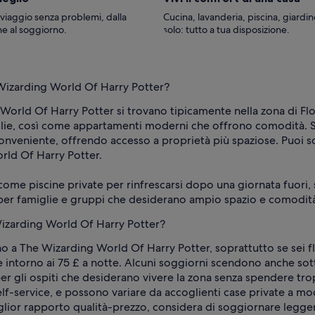
 viaggio senza problemi, dalla
Cucina, lavanderia, piscina, giardi
e al soggiorno.
solo: tutto a tua disposizione.
 Wizarding World Of Harry Potter?
 World Of Harry Potter si trovano tipicamente nella zona di Fl
glie, così come appartamenti moderni che offrono comodità. Se
onveniente, offrendo accesso a proprietà più spaziose. Puoi sce
rld Of Harry Potter.
come piscine private per rinfrescarsi dopo una giornata fuori, s
li per famiglie e gruppi che desiderano ampio spazio e comodit
izarding World Of Harry Potter?
a The Wizarding World Of Harry Potter, soprattutto se sei fles
e intorno ai 75 £ a notte. Alcuni soggiorni scendono anche so
r gli ospiti che desiderano vivere la zona senza spendere tropp
elf-service, e possono variare da accoglienti case private a m
glior rapporto qualità-prezzo, considera di soggiornare leggerm