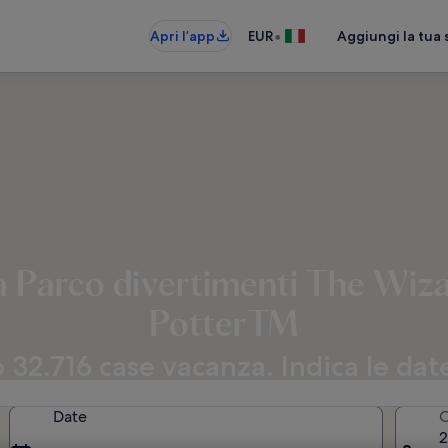
•
Apri l’app
EUR
Aggiungi la tua 
 Parco divertimenti The Wiz
PotterTM
32.716 case vacanza. Indica le date
Date
O
2