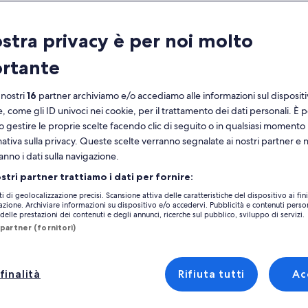
Calendario
ostra privacy è per noi molto
i
agosto 2026
rtante
mesi
mostrati
al
lunedì
martedì
mercoledì
giovedì
venerdì
sabato
domenica
lunedì
m
lun
mar
mer
gio
ven
sab
dom
lun
mar
 nostri
16
partner archiviamo e/o accediamo alle informazioni sul disposit
momento
e, come gli ID univoci nei cookie, per il trattamento dei dati personali. È p
sono
o gestire le proprie scelte facendo clic di seguito o in qualsiasi momento
August
mativa sulla privacy. Queste scelte verranno segnalate ai nostri partner e 
1
1
2
ontea di Orange
Orlando
Florida Center
Case vacanze in zona Parco divert
2026
anno i dati sulla navigazione.
e
3
4
5
6
7
8
7
8
9
The Wizarding World of Harry Potter™. Le case vacanze disponibili sui nostri
ostri partner trattiamo i dati per fornire:
September
 caminetto. Puoi anche selezionare le opzioni di accessibilità e le preferenz
2026.
ti di geolocalizzazione precisi. Scansione attiva delle caratteristiche del dispositivo ai fini
10
11
12
13
14
15
14
15
1
cazione. Archiviare informazioni su dispositivo e/o accedervi. Pubblicità e contenuti person
16
elle prestazioni dei contenuti e degli annunci, ricerche sul pubblico, sviluppo di servizi.
timanali - Parco divertimenti The 
partner (fornitori)
17
18
19
20
21
22
21
22
2
23
24
25
26
27
28
29
28
29
3
30
finalità
Rifiuta tutti
Ac
31
ersal
, pool home within minutes to Disney
Galleria
Marvel Villa - 20 minutes to Disney