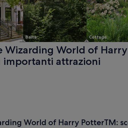
Baita
Cottage
e Wizarding World of Harry
ù importanti attrazioni
zarding World of Harry Potter™. Apertura in un’altra finestra.
rding World of Harry PotterTM: sco