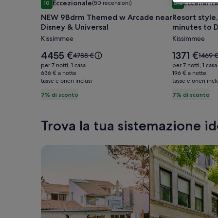
Eccezionale
Eccellent
10
(50 recensioni)
8,8
fotografica
fotografic
10 su 10, Eccezionale, (50 recensioni)
8,8 su 10, Ecce
NEW 9Bdrm Themed w Arcade near
Resort style
di
di
Disney & Universal
minutes to 
NEW
Resort
Kissimmee
Kissimmee
9Bdrm
style,
Themed
pool
Il
Il
4455 €
1371 €
Il
Il
4788 €
1469 
w
prezzo
home
prezzo
prezzo
prezz
per 7 notti, 1 casa
per 7 notti, 1 casa
è
è
era
era
Arcade
636 € a notte
within
196 € a notte
4455 €
1371 €
tasse e oneri inclusi
4788 €,
tasse e oneri incl
1469 €
near
minutes
ottieni
ottieni
7% di sconto
7% di sconto
Disney
to
maggiori
maggi
&
Disney
informazioni
inform
sulla
sulla
Universal
Trova la tua sistemazione id
tariffa
tariffa
standard.
standa
Cerca una casa
Cerca un appartam