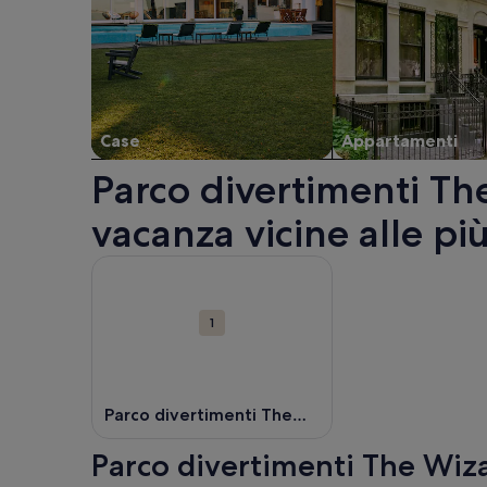
Case
Appartamenti
Parco divertimenti Th
vacanza vicine alle pi
Mappa
Maggiori informazioni su Parco divertimenti The Wi
con
le
1
attrazioni
Parco divertimenti The
Wizarding World of Harry
Parco divertimenti The Wiza
Potter™