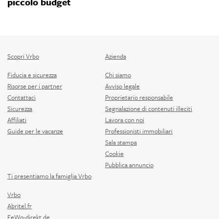
piccolo budget
F
Scopri Vrbo
Azienda
Fiducia e sicurezza
Chi siamo
Risorse per i partner
Avviso legale
Contattaci
Proprietario responsabile
Sicurezza
Segnalazione di contenuti illeciti
Affiliati
Lavora con noi
Guide per le vacanze
Professionisti immobiliari
Sala stampa
Cookie
Pubblica annuncio
Ti presentiamo la famiglia Vrbo
Vrbo
Abritel.fr
FeWo-direkt.de