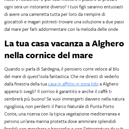
ogni sera un ristorante diverso? I tuoi figli saranno entusiasti
di avere una cameretta tutta per loro da riempire di
giocattoli e magari potresti trovare una soluzione a due passi
dal mare per farli addormentare con la melodia delle onde.
La tua casa vacanza a Alghero
nella cornice del
mare
Quando si parla di Sardegna, il pensiero corre veloce al blu
del mare di quest’isola fantastica. Che ne diresti di vederlo
dalla finestra della tua
casa in affitto in zona lido
a Alghero
appena ti svegli? Il sorriso è garantito e anche il caffè ti
sembrerà più buono! Se vuoi immergerti davvero nella natura
rigogliosa, non perderti il Parco Naturale di Punta Porto
Conte, una riserva con la tipica vegetazione mediterranea e
persino un’area marina protetta dove ammirare splendidi
fondali con maschera e boccaglio o con l’attrezzatura da sub: