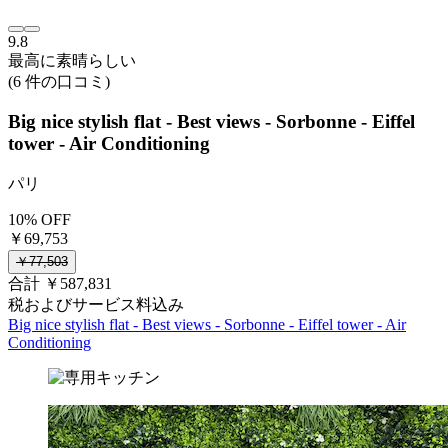
9.8
最高に素晴らしい
(6 件の口コミ)
Big nice stylish flat - Best views - Sorbonne - Eiffel
tower - Air Conditioning
パリ
10% OFF
￥69,753
￥77,503
合計 ￥587,831
税およびサービス料込み
Big nice stylish flat - Best views - Sorbonne - Eiffel tower - Air
Conditioning