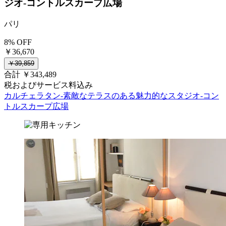
ジオ-コントルスカープ広場
パリ
8% OFF
￥36,670
￥39,859
合計 ￥343,489
税およびサービス料込み
カルチェラタン-素敵なテラスのある魅力的なスタジオ-コン
トルスカープ広場