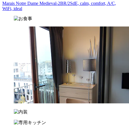
Marais Notre Dame Medieval-2BR/2SdE, calm, comfort, A/C,
WiFi, ideal