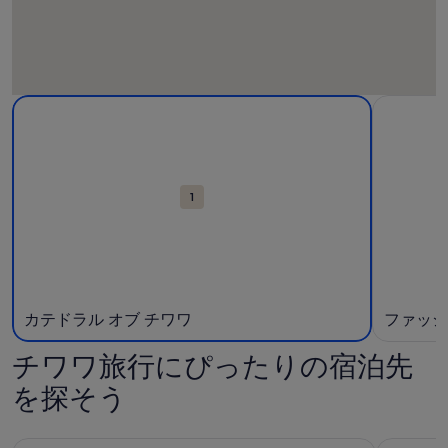
観
カテドラル オブ チワワの詳細。新しいウィンドウで開く。
ファッシ
光
ス
ポ
ッ
1
ト
が
表
示
さ
れ
カテドラル オブ チワワ
ファッシ
た
地
チワワ旅行にぴったりの宿泊先
図
を探そう
Amplio Departamento privado。 理想的なパラファミリ
Amber Sm