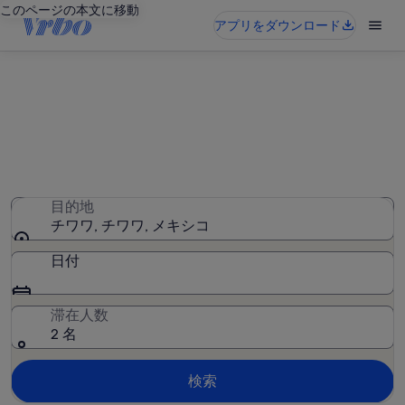
このページの本文に移動
アプリをダウンロード
チワワのバケーションレンタル
36 件のバケーションレンタルが見つかりました。日付を入
力して空室状況を確認してください
目的地
チワワ, チワワ, メキシコ
日付
滞在人数
2 名
検索