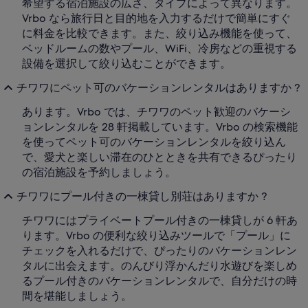
希望する宿泊施設の広さ、タイプによって異なります。
Vrbo なら旅行日と目的地を入力するだけで簡単にすぐ
に料金を比較できます。また、絞り込み機能を使って、
ベッドルームの数やプール、WiFi、冷房などの重視する
設備を選択して絞り込むことができます。
チワワにペット可のバケーションレンタルはありますか ?
あります。Vrbo では、チワワのペット歓迎のバケーシ
ョンレンタルを 28 軒掲載しています。Vrbo の検索機能
を使ってペット可のバケーションレンタルを絞り込ん
で、愛犬と楽しい滞在のひとときを共有できるぴったり
の宿泊施設を予約しましょう。
チワワにプール付きの一棟貸し別荘はありますか ?
チワワにはプライベートプール付きの一棟貸しが 6 軒あ
ります。Vrbo の便利な絞り込みツールで「プール」に
チェックを入れるだけで、ぴったりのバケーションレン
タルに出会えます。のんびり浮かんだり水遊びを楽しめ
るプール付きのバケーションレンタルで、自分だけの時
間を堪能しましょう。