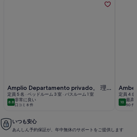
Amplio Departamento privado。 理想的なパラファミリ
Amber Sm
Amplio Departamento privado。 理
Amber 
想的なパラファミリア。
定員 5 名 · ベッドルーム 3 室 · バスルーム 1 室
Cente
定員 4 名
非
最
非常に良い
最高
8.8
10
10段階中8.8
10段階中
口コミ 8 件
50 
常
高
(口
に
に
コ
良
素
ミ
いつも安心
い
晴
8
あんしん予約保証が、年中無休のサポートをご提供します
ら
件)