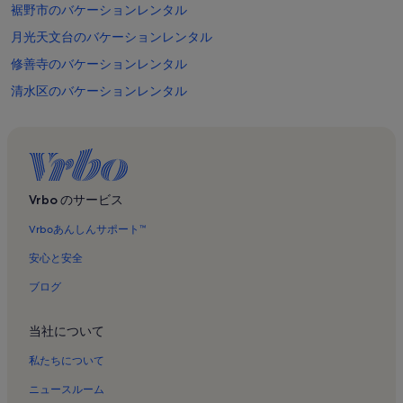
裾野市のバケーションレンタル
月光天文台のバケーションレンタル
修善寺のバケーションレンタル
清水区のバケーションレンタル
沼津市芹沢光治良記念館のバケーションレンタル
伊豆 三津シーパラダイスのバケーションレンタル
熱海梅園のバケーションレンタル
なぎさ公園のバケーションレンタル
Vrbo のサービス
宇佐美海水浴場のバケーションレンタル
Vrboあんしんサポート™
沼津市のバケーションレンタル
安心と安全
戸田幸四郎絵本美術館のバケーションレンタル
ブログ
富士市のバケーションレンタル
当社について
修善寺カントリークラブのバケーションレンタル
音無神社のバケーションレンタル
私たちについて
三嶋大社のバケーションレンタル
ニュースルーム