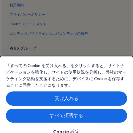
伊豆市のバケーションレンタル
利用規約
湯前神社のバケーションレンタル
プライバシーポリシー
千本浜公園のバケーションレンタル
Cookie ステートメント
乗浜海岸のバケーションレンタル
コンテンツガイドラインおよびコンテンツの報告
富士宮市のバケーションレンタル
Vrbo グループ
網代温泉のバケーションレンタル
西熱海ゴルフ コースのバケーションレンタル
Vrbo
「すべての Cookie を受け入れる」をクリックすると、サイトナ
らららサンビーチのバケーションレンタル
Abritel.fr
ビゲーションを強化し、サイトの使用状況を分析し、弊社のマー
お宮の松 / 貫一 お宮の像のバケーションレンタル
FeWo-direkt.de
ケティング活動を支援するために、デバイスに Cookie を保存す
土肥海岸のバケーションレンタル
ることに同意したことになります。
Bookabach.co.nz
アカオ フォレストのバケーションレンタル
Stayz.com.au
受け入れる
ベルナール ビュフェ美術館のバケーションレンタル
© 2026 Vrbo, an Expedia Group company. All rights reserved. Vrbo およ
日枝神社のバケーションレンタル
び Vrbo のロゴは、HomeAway.com, Inc. の商標または登録商標です。
すべて拒否する
熱海サン ビーチのバケーションレンタル
エスパルス ドリーム プラザのバケーションレンタル
Cookie 設定