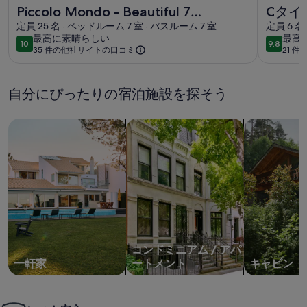
Piccolo Mondo - Beautiful 7 bedroom lodge in lovely 
Cタイプ 
Piccolo Mondo - Beautiful 7
Cタイ
bedroom lodge in lovely
定員 25 名 · ベッドルーム 7 室 · バスルーム 7 室
定員 6 名
最
最
最高に素晴らしい
最高
Yamanakako - BBQ/Onsen Bath
10
9.8
10段階中10
10段階中9
35 件の他社サイトの口コミ
21 
高
高
に
に
素
素
自分にぴったりの宿泊施設を探そう
晴
晴
ら
ら
一軒家を検索
コンドミニアム、アパートメントを
キャビンを
し
し
い
い
コンドミニアム / アパ
一軒家
ートメント
キャビン