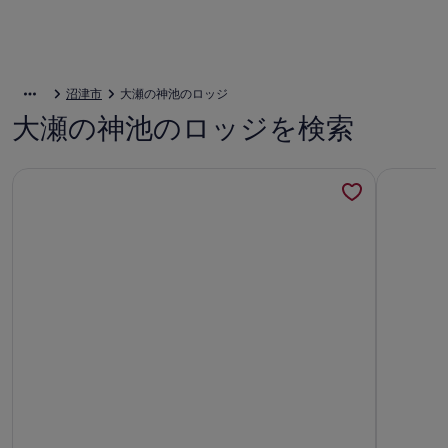
沼津市
大瀬の神池のロッジ
大瀬の神池のロッジを検索
Piccolo Mondo - Beautiful 7 bedroom lodge in lovely 
Cタイプ 