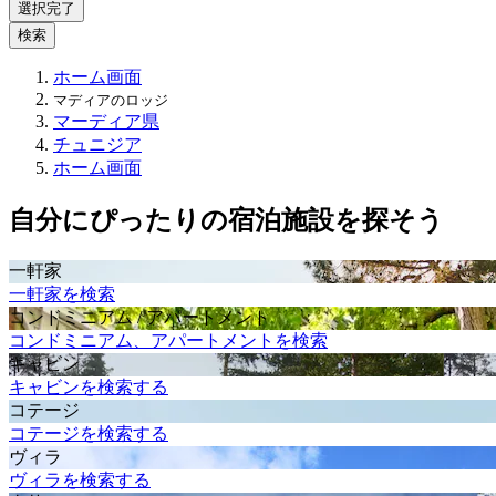
選択完了
検索
ホーム画面
マディアのロッジ
マーディア県
チュニジア
ホーム画面
自分にぴったりの宿泊施設を探そう
一軒家
一軒家を検索
コンドミニアム / アパートメント
コンドミニアム、アパートメントを検索
キャビン
キャビンを検索する
コテージ
コテージを検索する
ヴィラ
ヴィラを検索する