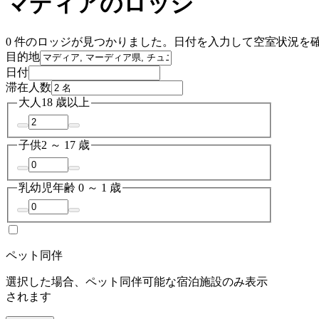
マディアのロッジ
0 件のロッジが見つかりました。日付を入力して空室状況を
目的地
日付
滞在人数
大人
18 歳以上
子供
2 ～ 17 歳
乳幼児
年齢 0 ～ 1 歳
ペット同伴
選択した場合、ペット同伴可能な宿泊施設のみ表示
されます