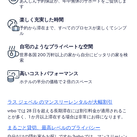
写
あんしん予約保証が、年中無休のサポートをご提供しま
料
料
い
す
真
込
込
て
み
み
の
ギ
楽しく充実した時間
詳
ャ
細
予約から滞在まで、すべてのプロセスが楽しくてシンプ
ラ
を
ル
表
リ
示。
自宅のようなプライベートな空間
ー
世界各国 200 万軒以上の家から自分にピッタリの家を検
索
高いコストパフォーマンス
ホテルの半分の価格で 2 倍のスペース
ラス ジェベル のマンスリーレンタルが大幅割引
vrbo では 28 日を超える長期滞在には割引料金が適用されるこ
とが多く、1 か月以上滞在する場合は非常にお得になります。
まるごと貸切、最高レベルのプライバシー
自分だけの隠れ家をお探しですか ?vrbo では、マンスリーレン