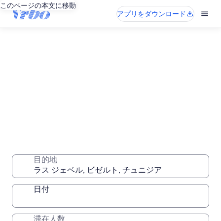
このページの本文に移動
アプリをダウンロード
ラス ジェベルの長期滞在用バケーションレ
ンタル
目的地
1 週間、1 か月、またはそれ以上の期間、自分だけの快
適な場所に滞在
日付
滞在人数