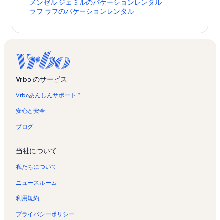
メ
メンゼル ジェミルのバケーションレンタル
ン
ラ
ラフ ラフのバケーションレンタル
ゼ
フ
ル
ラ
ジ
フ
ェ
の
ミ
バ
ル
ケ
の
ー
Vrbo のサービス
バ
シ
ケ
ョ
Vrboあんしんサポート™
ー
ン
シ
レ
安心と安全
ョ
ン
ン
タ
ブログ
レ
ル
ン
の
当社について
タ
ペ
ル
ー
私たちについて
の
ジ
ペ
を
ニュースルーム
ー
開
ジ
く
利用規約
を
リ
開
ン
プライバシーポリシー