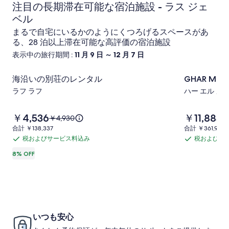
注目の長期滞在可能な宿泊施設 - ラス ジェ
ベル
まるで自宅にいるかのようにくつろげるスペースがあ
る、28 泊以上滞在可能な高評価の宿泊施設
表示中の旅行期間 :
11 月 9 日 ～ 12 月 7 日
海沿いの別荘のレンタル
GHAR
GHAR MELH 
海
海沿いの別荘のレンタル
GHAR MELH 
MELH
沿
ラフ ラフ
ハー エル メ
Bizert
い
の
の
料
料
￥4,536
￥11,885
以
￥4,930
写
別
金
金
前
合
合
合計 ￥138,337
合計 ￥361,934
真
は
は
の
荘
計
計
税およびサービス料込み
税およびサ
税
税
￥4,536
￥11,885
料
ギ
￥138,337
￥361,934
の
で
で
お
お
8% OFF
金
ャ
す
す
レ
は
よ
よ
ラ
￥4,930、
び
び
ン
通
リ
サ
サ
タ
常
ー
ー
ー
料
ル
金
ビ
ビ
いつも安心
の
に
ス
ス
つ