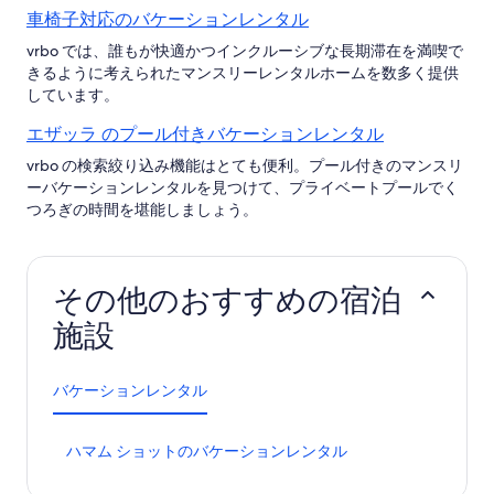
車椅子対応のバケーションレンタル
vrbo では、誰もが快適かつインクルーシブな長期滞在を満喫で
きるように考えられたマンスリーレンタルホームを数多く提供
しています。
エザッラ のプール付きバケーションレンタル
vrbo の検索絞り込み機能はとても便利。プール付きのマンスリ
ーバケーションレンタルを見つけて、プライベートプールでく
つろぎの時間を堪能しましょう。
その他のおすすめの宿泊
施設
バケーションレンタル
ハ
ハマム ショットのバケーションレンタル
マ
ム