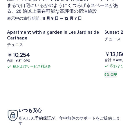
まるで自宅にいるかのようにくつろげるスペースがあ
る、28 泊以上滞在可能な高評価の宿泊施設
表示中の旅行期間 :
11 月 9 日 ～ 12 月 7 日
Apartment
Apartment with a garden in Les Jardins de Carthage
Sunset
Sunset 205 
Apartment with a garden in Les Jardins de
Sunset 205
with
205
Carthage
チュニス
a
Luxury
チュニス
garden
1bd
料
￥13,150
in
料
with
￥10,254
以
￥
金
金
前
合
Les
gym
合計 ￥405,534
合
合計 ￥311,090
は
は
の
計
計
税およびサ
税およびサービス料込み
Jardins
の
税
￥13,150
税
￥10,254
料
￥405,534
￥311,090
de
で
で
お
5% OFF
写
金
お
す
す
は
Carthage
よ
よ
真
￥
の
び
び
ギ
通
サ
サ
写
常
ャ
ー
ー
料
真
ラ
金
ビ
ビ
ギ
いつも安心
に
リ
ス
ス
つ
ャ
あんしん予約保証が、年中無休のサポートをご提供しま
料
料
ー
い
す
ラ
込
込
て