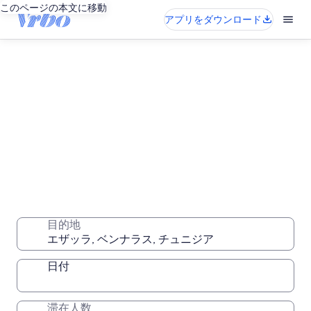
このページの本文に移動
アプリをダウンロード
エザッラの長期滞在用バケーションレンタル
1 週間、1 か月、またはそれ以上の期間、自分だけの快
目的地
適な場所に滞在
日付
滞在人数