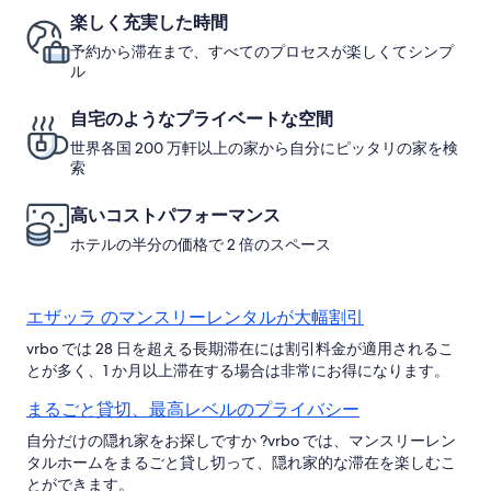
み
の
リ
み
楽しく充実した時間
詳
ー
細
予約から滞在まで、すべてのプロセスが楽しくてシンプ
を
ル
表
示
自宅のようなプライベートな空間
世界各国 200 万軒以上の家から自分にピッタリの家を検
索
高いコストパフォーマンス
ホテルの半分の価格で 2 倍のスペース
エザッラ のマンスリーレンタルが大幅割引
vrbo では 28 日を超える長期滞在には割引料金が適用されるこ
とが多く、1 か月以上滞在する場合は非常にお得になります。
まるごと貸切、最高レベルのプライバシー
自分だけの隠れ家をお探しですか ?vrbo では、マンスリーレン
タルホームをまるごと貸し切って、隠れ家的な滞在を楽しむこ
とができます。