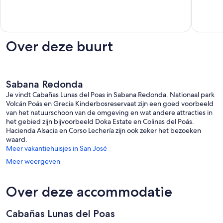
house
Zarcero
beoordeling
beoorde
Provincia
Laguna
de
Alajuela
Over deze buurt
Sabana Redonda
Je vindt Cabañas Lunas del Poas in Sabana Redonda. Nationaal park
Volcán Poás en Grecia Kinderbosreservaat zijn een goed voorbeeld
van het natuurschoon van de omgeving en wat andere attracties in
het gebied zijn bijvoorbeeld Doka Estate en Colinas del Poás.
Hacienda Alsacia en Corso Lechería zijn ook zeker het bezoeken
waard.
Meer vakantiehuisjes in San José
Meer weergeven
Over deze accommodatie
Cabañas Lunas del Poas