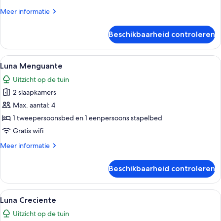
Meer
Meer informatie
details
over
Beschikbaarheid controleren
Luna
Nueva
Alle
Een houten kamer met een bed, een nac
6
Luna Menguante
foto's
Uitzicht op de tuin
voor
2 slaapkamers
Luna
Menguante
Max. aantal: 4
laden
1 tweepersoonsbed en 1 eenpersoons stapelbed
Gratis wifi
Meer
Meer informatie
details
over
Beschikbaarheid controleren
Luna
Menguante
Alle
Een houten kamer met een bed, een g
8
Luna Creciente
foto's
Uitzicht op de tuin
voor