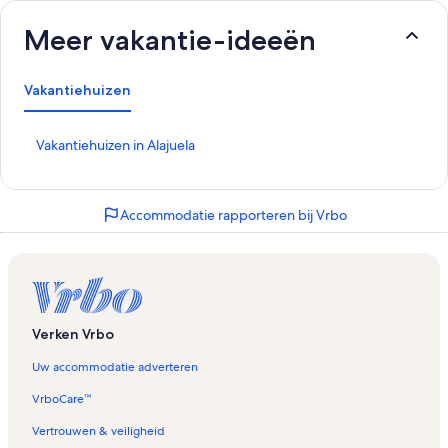
Meer vakantie-ideeën
Vakantiehuizen
L
Vakantiehuizen in Alajuela
i
n
k
Accommodatie rapporteren bij Vrbo
o
p
e
n
t
d
e
Verken Vrbo
p
a
Uw accommodatie adverteren
g
i
VrboCare™
n
Vertrouwen & veiligheid
a