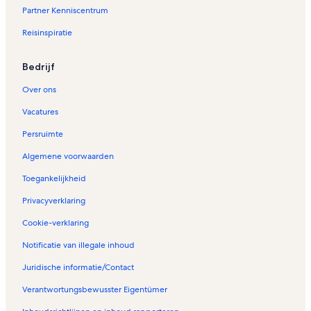
V
Partner Kenniscentrum
a
k
Reisinspiratie
a
n
t
Bedrijf
i
e
Over ons
h
Vacatures
u
i
Persruimte
z
e
Algemene voorwaarden
n
i
Toegankelijkheid
n
Privacyverklaring
A
l
Cookie-verklaring
a
j
Notificatie van illegale inhoud
u
e
Juridische informatie/Contact
l
a
Verantwortungsbewusster Eigentümer