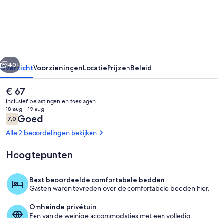
del
Poas
rige
Volgende
40+
Overzicht
Voorzieningen
Locatie
Prijzen
Beleid
De
€ 67
huidige
inclusief belastingen en toeslagen
prijs
18 aug - 19 aug
is
Beoordelingen
Goed
7,0
7,0 op 10 –
€ 67
Alle 2 beoordelingen bekijken
Hoogtepunten
Ingang accommodatie
Best beoordeelde comfortabele bedden
Gasten waren tevreden over de comfortabele bedden hier.
Omheinde privétuin
Een van de weinige accommodaties met een volledig