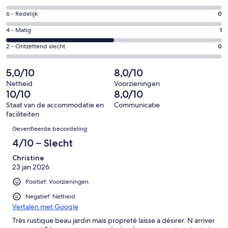
-
8
Uitstekend.
Gastenscore:
6 - Redelijk
0
-
1
6
Goed.
Gastenscore:
4 - Matig
1
van
-
0
4
2
Redelijk.
Gastenscore:
2 - Ontzettend slecht
0
van
-
beoordelingen
0
2
2
Matig.
van
-
5,0/10
8,0/10
beoordelingen
1
2
Ontzettend
van
Netheid
Voorzieningen
beoordelingen
slecht.
10/10
8,0/10
2
0
beoordelingen
Staat van de accommodatie en
Communicatie
van
faciliteiten
2
Beoordelingen
Geverifieerde beoordeling
beoordelingen
4/10 – Slecht
Christine
23 jan 2026
Positief: Voorzieningen
Negatief: Netheid
Vertalen met Google
Très rustique beau jardin mais propreté laisse a désirer. N arriver