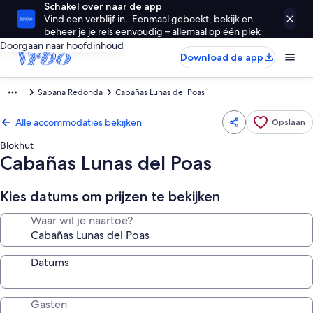
Schakel over naar de app
Vind een verblijf in . Eenmaal geboekt, bekijk en
beheer je je reis eenvoudig – allemaal op één plek
Doorgaan naar hoofdinhoud
Download de app
Sabana Redonda
Cabañas Lunas del Poas
Alle accommodaties bekijken
Opslaan
Blokhut
Cabañas Lunas del Poas
Kies datums om prijzen te bekijken
Waar wil je naartoe?
Datums
Gasten