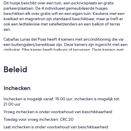
Dit huisje beschikt over een tuin, een picknickplaats en gratis
parkeerplaatsen. De 4 individueel gemeubileerde huisjes
beschikken elk over gratis wifi en een eigen tuin. Keukens met een
koelkast en magnetron zijn standaard beschikbaar, maar je treft er
ook een ledtelevisie met satellietzenders en een balkon of terras
aan.
Cabañas Lunas del Poas heeft 4 kamers met airconditioning die via
een buitengalerij bereikbaar zijn. Deze kamers zijn ingericht met een
rijstkoker. Elke kamer heeft balkons of terrassen. Deze kamers met
een zitruimte zijn individueel gemeubileerd. Alle bedden hebben
donzen dekbedden. Alle kamers in dit huisje met 3 sterren hebben
keukens met een koelkast, een magnetron, een eetruimte en
Beleid
kookgerei, borden en bestek. Elke badkamer heeft een douche
met een regendouche.
Gasten kunnen gratis gebruik maken van wifi (snelheid: 25+ Mbps).
Inchecken
Elke ledtelevisie van 32 inch heeft satellietzenders.
Inchecken is mogelijk vanaf: 15.00 uur; inchecken is mogelijk tot:
21.00 uur
Vroeg inchecken is onder voorbehoud van beschikbaarheid
Toeslag voor vroeg inchecken: CRC 20
Laat inchecken is onder voorbehoud van beschikbaarheid