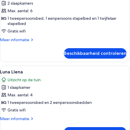
2 slaapkamers
Luna
Creciente
Max. aantal: 6
laden
1 tweepersoonsbed, 1 eenpersoons stapelbed en 1 twijfelaar
stapelbed
Gratis wifi
Meer
Meer informatie
details
over
Beschikbaarheid controleren
Luna
Creciente
Alle
Kamer
7
Luna Llena
foto's
Uitzicht op de tuin
voor
1 slaapkamer
Luna
Llena
Max. aantal: 4
laden
1 tweepersoonsbed en 2 eenpersoonsbedden
Gratis wifi
Meer
Meer informatie
details
over