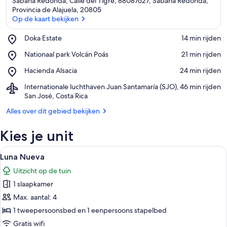
Sábana Redonda, Calle del Tigre, 88087627, Sabana Redonda,
Provincia de Alajuela, 20805
Op de kaart bekijken
Place,
Doka Estate
‪14 min rijden‬
Op de kaart bekijken
Doka
Place,
Nationaal park Volcán Poás
‪21 min rijden‬
Estate
Nationaal
Place,
Hacienda Alsacia
‪24 min rijden‬
park
Hacienda
Volcán
Airport,
Internationale luchthaven Juan Santamaría (SJO),
‪46 min rijden‬
Alsacia
Poás
Internationale
San José, Costa Rica
luchthaven
Alles over dit gebied bekijken
Juan
Santamaría
Kies je unit
(SJO),
San
Alle
José,
Een slaapkamer met een rode wand, ee
7
Luna Nueva
Costa
foto's
Rica
Uitzicht op de tuin
voor
1 slaapkamer
Luna
Nueva
Max. aantal: 4
laden
1 tweepersoonsbed en 1 eenpersoons stapelbed
Gratis wifi