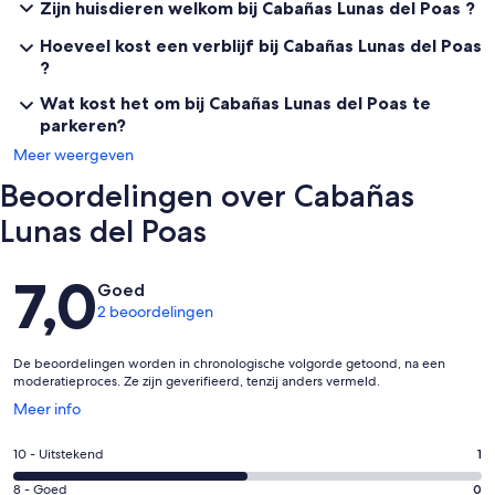
Zijn huisdieren welkom bij Cabañas Lunas del Poas ?
Hoeveel kost een verblijf bij Cabañas Lunas del Poas
?
Wat kost het om bij Cabañas Lunas del Poas te
parkeren?
Meer weergeven
Beoordelingen over Cabañas
Lunas del Poas
Beoordelingen
7,0
Goed
2 beoordelingen
De beoordelingen worden in chronologische volgorde getoond, na een
moderatieproces. Ze zijn geverifieerd, tenzij anders vermeld.
Opent
Meer info
in
een
Gastenscore:
10 - Uitstekend
1
nieuw
10
venster
Gastenscore:
8 - Goed
0