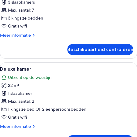
3
3 slaapkamers
slaapkamers,
Max. aantal: 7
uitzicht
3 kingsize bedden
op
Gratis wifi
bergen
Meer
Meer informatie
laden
details
over
Beschikbaarheid controleren
Villa,
3
slaapkamers,
Alle
Een hotelkamer met een groot bed, ee
5
uitzicht
Deluxe kamer
foto's
op
Uitzicht op de woestijn
bergen
voor
22 m²
Deluxe
kamer
1 slaapkamer
laden
Max. aantal: 2
1 kingsize bed OF 2 eenpersoonsbedden
Gratis wifi
Meer
Meer informatie
details
over