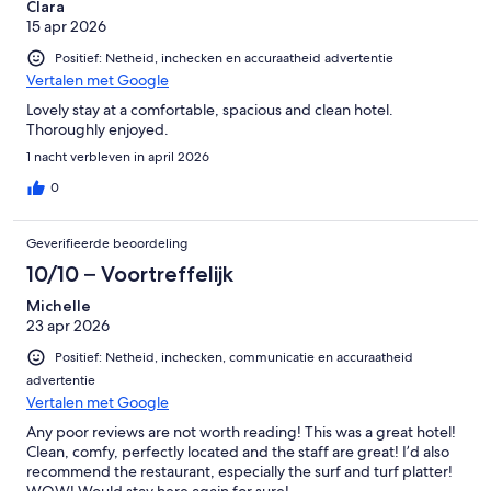
Clara
15 apr 2026
Positief: Netheid, inchecken en accuraatheid advertentie
Vertalen met Google
Lovely stay at a comfortable, spacious and clean hotel.
Thoroughly enjoyed.
1 nacht verbleven in april 2026
0
Geverifieerde beoordeling
10/10 – Voortreffelijk
Michelle
23 apr 2026
Positief: Netheid, inchecken, communicatie en accuraatheid
advertentie
Vertalen met Google
Any poor reviews are not worth reading! This was a great hotel!
Clean, comfy, perfectly located and the staff are great! I’d also
recommend the restaurant, especially the surf and turf platter!
WOW! Would stay here again for sure!