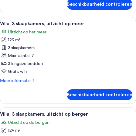
over
Room
Beschikbaarheid controleren
Deluxe
laden
Lake
View
Alle
Een moderne woonkamer met een grijze 
9
Hotel
Villa, 3 slaapkamers, uitzicht op meer
foto's
Room
Uitzicht op het meer
voor
129 m²
Villa,
3
3 slaapkamers
slaapkamers,
Max. aantal: 7
uitzicht
3 kingsize bedden
op
Gratis wifi
meer
Meer
Meer informatie
laden
details
over
Beschikbaarheid controleren
Villa,
3
slaapkamers,
Alle
Een hotelkamer met een groot bed, tw
6
uitzicht
Villa, 3 slaapkamers, uitzicht op bergen
foto's
op
Uitzicht op de bergen
meer
voor
129 m²
Villa,