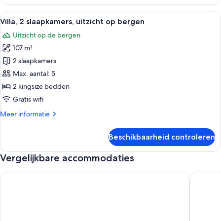
2
slaapkamers,
Alle
Een moderne hotelkamer met een zitho
6
uitzicht
Villa, 2 slaapkamers, uitzicht op bergen
foto's
op
Uitzicht op de bergen
bergen
voor
107 m²
Villa,
2
2 slaapkamers
slaapkamers,
Max. aantal: 5
uitzicht
2 kingsize bedden
op
Gratis wifi
bergen
Meer
Meer informatie
laden
details
over
Beschikbaarheid controleren
Villa,
2
Vergelijkbare accommodaties
slaapkamers,
uitzicht
op
Charming Private Room with Stunning Views - Pukaki
New tw
bergen