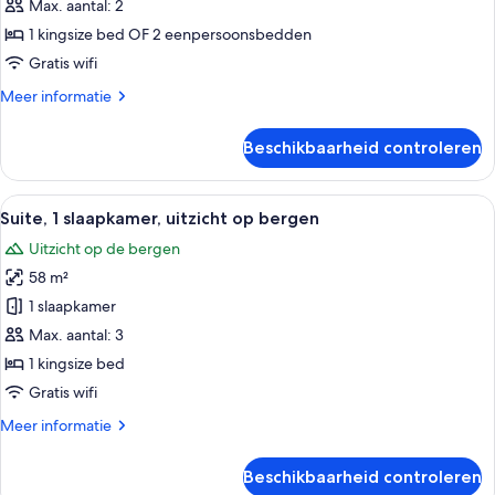
laden
Max. aantal: 2
1 kingsize bed OF 2 eenpersoonsbedden
Gratis wifi
Meer
Meer informatie
details
over
Beschikbaarheid controleren
Kamer
Alle
Een slaapkamer met een groot bed, ee
8
Suite, 1 slaapkamer, uitzicht op bergen
foto's
Uitzicht op de bergen
voor
58 m²
Suite,
1
1 slaapkamer
slaapkamer,
Max. aantal: 3
uitzicht
1 kingsize bed
op
Gratis wifi
bergen
Meer
Meer informatie
laden
details
over
Beschikbaarheid controleren
Suite,