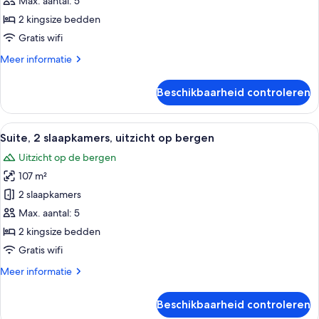
Max. aantal: 5
uitzicht
2 kingsize bedden
op
Gratis wifi
meer
Meer
Meer informatie
laden
details
over
Beschikbaarheid controleren
Villa,
2
slaapkamers,
Alle
Een moderne woonkamer met een bank, 
12
uitzicht
Suite, 2 slaapkamers, uitzicht op bergen
foto's
op
Uitzicht op de bergen
meer
voor
107 m²
Suite,
2
2 slaapkamers
slaapkamers,
Max. aantal: 5
uitzicht
2 kingsize bedden
op
Gratis wifi
bergen
Meer
Meer informatie
laden
details
over
Beschikbaarheid controleren
Suite,