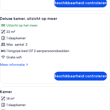
Beschikbaarheid controleren
Deluxe
kamer
Alle
Kameruitzicht
4
Deluxe kamer, uitzicht op meer
foto's
Uitzicht op het meer
voor
22 m²
Deluxe
kamer,
1 slaapkamer
uitzicht
Max. aantal: 2
op
1 kingsize bed OF 2 eenpersoonsbedden
meer
Gratis wifi
laden
Meer
Meer informatie
details
over
Beschikbaarheid controleren
Deluxe
kamer,
uitzicht
Alle
Een hotelkamer met een bed, nachtkas
5
op
Kamer
foto's
meer
14 m²
voor
1 slaapkamer
Kamer