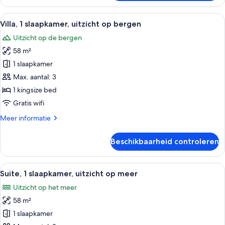
1
slaapkamer,
Alle
Een moderne hotelkamer met een grijze
9
uitzicht
Villa, 1 slaapkamer, uitzicht op bergen
foto's
op
Uitzicht op de bergen
bergen
voor
58 m²
Villa,
1
1 slaapkamer
slaapkamer,
Max. aantal: 3
uitzicht
1 kingsize bed
op
Gratis wifi
bergen
Meer
Meer informatie
laden
details
over
Beschikbaarheid controleren
Villa,
1
slaapkamer,
Alle
Een kamer met een grote schuifglazen 
7
uitzicht
Suite, 1 slaapkamer, uitzicht op meer
foto's
op
Uitzicht op het meer
bergen
voor
58 m²
Suite,
1
1 slaapkamer