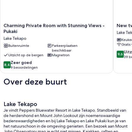
Charming
New
Charming Private Room with Stunning Views -
New t
Private
two
Pukaki
Lake Te
Room
bedroo
Lake Tekapo
Keuke
with
home
Gratis 
Stunning
Buitenruimte
Parkeerplaatsen
Lake
beschikbaar
Views
Tekapo
9.6
Uitz
9,6
Uitzicht op de bergen
Magnetron
-
van
39 b
Pukaki
8.4
10,
Zeer goed
8,4
Lake
van
Uitzonder
9 beoordelingen
Tekapo
10,
39
Zeer
beoorde
Over deze buurt
goed,
9
beoordelingen
Lake Tekapo
Je vindt Peppers Bluewater Resort in Lake Tekapo. Standbeeld van
de herdershond en Mount John Lookout zijn noemenswaardige
bezienswaardigheden en bij Lake Tekapo en Lake Pukaki kun je van
het natuurschoon in de omgeving genieten. Een bezoek aan Mount
John Observatory mag je echt niet missen. Kajakken, raften en