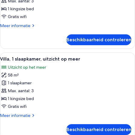
slaapkamer,
Max. aantal: 3
uitzicht
1 kingsize bed
op
Gratis wifi
meer
Meer
Meer informatie
laden
details
over
Beschikbaarheid controleren
Suite,
1
slaapkamer,
Alle
Een kamer met balkon en uitzicht op 
11
uitzicht
Villa, 1 slaapkamer, uitzicht op meer
foto's
op
Uitzicht op het meer
meer
voor
58 m²
Villa,
1
1 slaapkamer
slaapkamer,
Max. aantal: 3
uitzicht
1 kingsize bed
op
Gratis wifi
meer
Meer
Meer informatie
laden
details
over
Beschikbaarheid controleren
Villa,