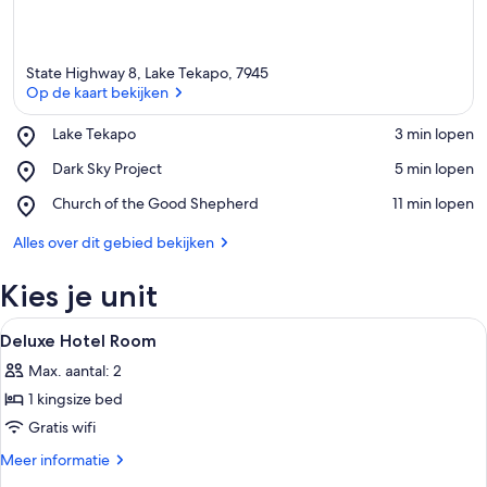
State Highway 8, Lake Tekapo, 7945
Op de kaart bekijken
Place,
Lake Tekapo
‪3 min lopen‬
Lake
Op de kaart bekijken
Place,
Dark Sky Project
‪5 min lopen‬
Tekapo
Dark
Place,
Church of the Good Shepherd
‪11 min lopen‬
Sky
Church
Project
of
Alles over dit gebied bekijken
the
Good
Kies je unit
Shepherd
Alle
Een hotelkamer met een bed, een stoel
4
Deluxe Hotel Room
foto's
Max. aantal: 2
voor
1 kingsize bed
Deluxe
Hotel
Gratis wifi
Room
Meer
Meer informatie
laden
details