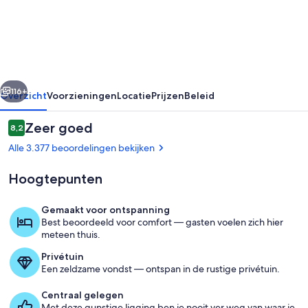
Resort
rige
Volgende
116+
Overzicht
Voorzieningen
Locatie
Prijzen
Beleid
Beoordelingen
Zeer goed
8,2
8,2 op 10 –
Alle 3.377 beoordelingen bekijken
Hoogtepunten
Gemaakt voor ontspanning
Best beoordeeld voor comfort — gasten voelen zich hier
meteen thuis.
Voorkant van accommodatie
Privétuin
Een zeldzame vondst — ontspan in de rustige privétuin.
Centraal gelegen
Met deze gunstige ligging ben je nooit ver weg van waar je