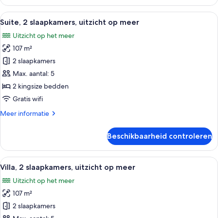
1
slaapkamer,
Alle
Een moderne hotelkamer met een grote 
11
uitzicht
Suite, 2 slaapkamers, uitzicht op meer
foto's
op
Uitzicht op het meer
meer
voor
107 m²
Suite,
2
2 slaapkamers
slaapkamers,
Max. aantal: 5
uitzicht
2 kingsize bedden
op
Gratis wifi
meer
Meer
Meer informatie
laden
details
over
Beschikbaarheid controleren
Suite,
2
slaapkamers,
Alle
Een moderne hotelkamer met een zitho
6
uitzicht
Villa, 2 slaapkamers, uitzicht op meer
foto's
op
Uitzicht op het meer
meer
voor
107 m²
Villa,
2
2 slaapkamers
slaapkamers,