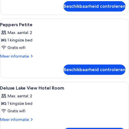
over
Beschikbaarheid controleren
Deluxe
Hotel
Room
Alle
Een slaapkamer met een bed, een nach
5
Peppers Petite
foto's
Max. aantal: 2
voor
1 kingsize bed
Peppers
Petite
Gratis wifi
laden
Meer
Meer informatie
details
over
Beschikbaarheid controleren
Peppers
Petite
Alle
Een hotelkamer met een groot bed, een
10
Deluxe Lake View Hotel Room
foto's
Max. aantal: 2
voor
1 kingsize bed
Deluxe
Lake
Gratis wifi
View
Meer
Meer informatie
Hotel
details