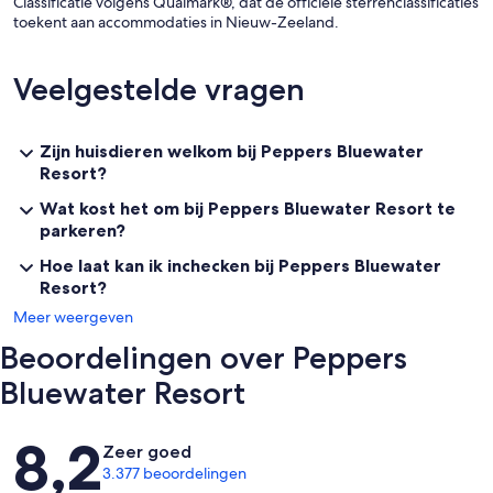
Classificatie volgens Qualmark®, dat de officiële sterrenclassificaties
toekent aan accommodaties in Nieuw-Zeeland.
Veelgestelde vragen
Zijn huisdieren welkom bij Peppers Bluewater
Resort?
Wat kost het om bij Peppers Bluewater Resort te
parkeren?
Hoe laat kan ik inchecken bij Peppers Bluewater
Resort?
Meer weergeven
Beoordelingen over Peppers
Bluewater Resort
Beoordelingen
8,2
Zeer goed
3.377 beoordelingen