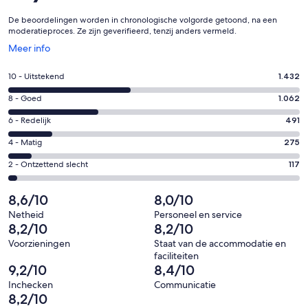
De beoordelingen worden in chronologische volgorde getoond, na een
moderatieproces. Ze zijn geverifieerd, tenzij anders vermeld.
Opent
Meer info
in
een
Gastenscore:
10 - Uitstekend
1.432
nieuw
10
venster
Gastenscore:
8 - Goed
1.062
-
8
Uitstekend.
Gastenscore:
6 - Redelijk
491
-
1432
6
Goed.
Gastenscore:
4 - Matig
275
van
-
1062
4
3377
Redelijk.
Gastenscore:
2 - Ontzettend slecht
117
van
-
beoordelingen
491
2
3377
Matig.
van
-
8,6/10
8,0/10
beoordelingen
275
3377
Ontzettend
van
Netheid
Personeel en service
beoordelingen
slecht.
8,2/10
8,2/10
3377
117
beoordelingen
Voorzieningen
Staat van de accommodatie en
van
faciliteiten
3377
9,2/10
8,4/10
beoordelingen
Inchecken
Communicatie
8,2/10