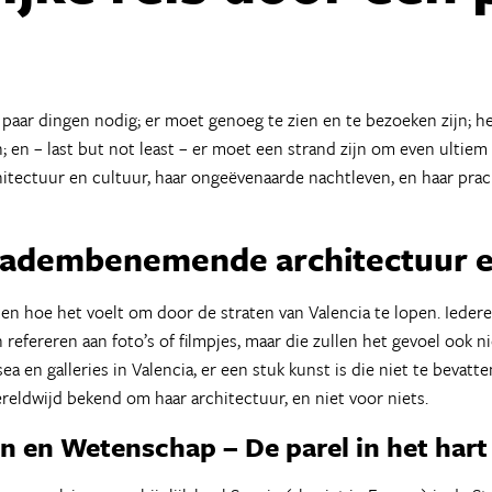
 paar dingen nodig; er moet genoeg te zien en te bezoeken zijn; 
; en – last but not least – er moet een strand zijn om even ultie
hitectuur en cultuur, haar ongeëvenaarde nachtleven, en haar prach
ar adembenemende
architectuur 
ten hoe het voelt om door de straten van Valencia te lopen. Iedere
n refereren aan foto’s of filmpjes, maar die zullen het gevoel ook n
ea en galleries in Valencia, er een stuk kunst is die niet te bevatt
wereldwijd bekend om haar architectuur, en niet voor niets.
en en Wetenschap
– De parel in het hart