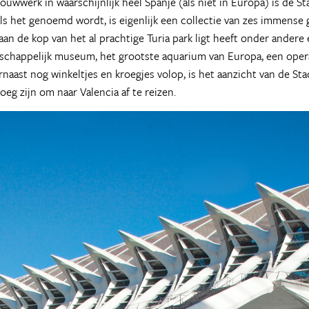
wwerk in waarschijnlijk heel Spanje (als niet in Europa) is de 
oals het genoemd wordt, is eigenlijk een collectie van zes immen
aan de kop van het al prachtige Turia park ligt heeft onder andere
schappelijk museum, het grootste aquarium van Europa, een ope
rnaast nog winkeltjes en kroegjes volop, is het aanzicht van de 
oeg zijn om naar Valencia af te reizen.