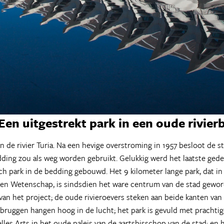
Een uitgestrekt park in een oude rivie
n de rivier Turia. Na een hevige overstroming in 1957 besloot de 
dding zou als weg worden gebruikt. Gelukkig werd het laatste gedee
sch park in de bedding gebouwd. Het 9 kilometer lange park, dat in
n en Wetenschap, is sindsdien het ware centrum van de stad gewor
van het project; de oude rivieroevers steken aan beide kanten va
ruggen hangen hoog in de lucht; het park is gevuld met prachti
lles Arts in het oude paleis van de aartsbisschop van de stad; en 