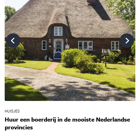
HUISJES
HU
Huur een boerderij in de mooiste Nederlandse
L
provincies
b