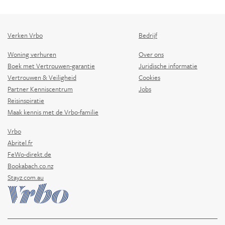
Verken Vrbo
Bedrijf
Woning verhuren
Over ons
Boek met Vertrouwen-garantie
Juridische informatie
Vertrouwen & Veiligheid
Cookies
Partner Kenniscentrum
Jobs
Reisinspiratie
Maak kennis met de Vrbo-familie
Vrbo
Abritel.fr
FeWo-direkt.de
Bookabach.co.nz
Stayz.com.au