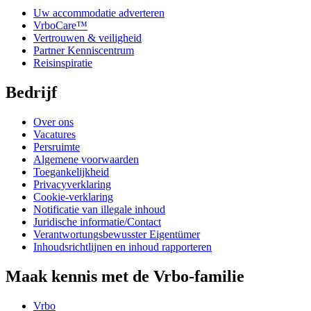
Uw accommodatie adverteren
VrboCare™
Vertrouwen & veiligheid
Partner Kenniscentrum
Reisinspiratie
Bedrijf
Over ons
Vacatures
Persruimte
Algemene voorwaarden
Toegankelijkheid
Privacyverklaring
Cookie-verklaring
Notificatie van illegale inhoud
Juridische informatie/Contact
Verantwortungsbewusster Eigentümer
Inhoudsrichtlijnen en inhoud rapporteren
Maak kennis met de Vrbo-familie
Vrbo