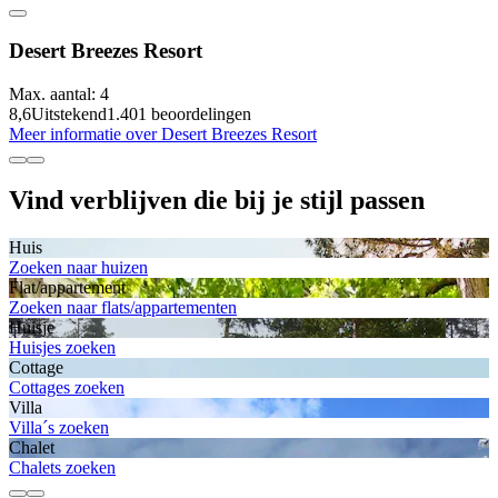
Desert Breezes Resort
Max. aantal: 4
8,6
Uitstekend
1.401 beoordelingen
Meer informatie over Desert Breezes Resort
Vind verblijven die bij je stijl passen
Huis
Zoeken naar huizen
Flat/appartement
Zoeken naar flats/appartementen
Huisje
Huisjes zoeken
Cottage
Cottages zoeken
Villa
Villa´s zoeken
Chalet
Chalets zoeken