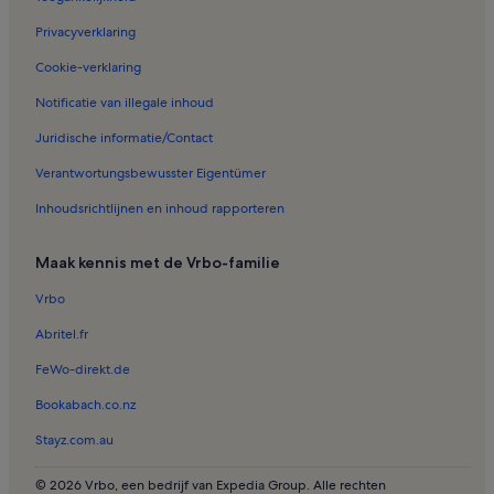
Vakantiehuizen in Salakta
Privacyverklaring
Vakantiehuizen in Oost-Hawaria
Cookie-verklaring
Vakantiehuizen in Tabarka
Notificatie van illegale inhoud
Vakantiehuizen in Sousse Governorate
Juridische informatie/Contact
Vakantiehuizen in Tunis
Verantwortungsbewusster Eigentümer
Vakantiehuizen in Tunis
Inhoudsrichtlijnen en inhoud rapporteren
Vakantiehuizen in Chott Mariem
Vakantiehuizen in Zarzis Ville
Maak kennis met de Vrbo-familie
Vakantiehuizen in Ben Arous
Vrbo
Vakantiehuizen in Degache
Abritel.fr
Vakantiehuizen in Oum El Araies
FeWo-direkt.de
Vakantiehuizen in Hammamet
Bookabach.co.nz
Vakantiehuizen in Tozeur
Stayz.com.au
Vakantiehuizen in Sfax
Vakantiehuizen in Hiboun
© 2026 Vrbo, een bedrijf van Expedia Group. Alle rechten