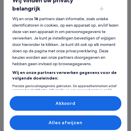
Wij vinden uw privacy
belangrijk
Wij en onze
16
partners slaan informatie, zoals unieke
Startpagina
Hotels in Tunesië
identificatoren in cookies, op een apparaat op, en/of lezen
Populaire steden in Tunesië
deze van een apparaat in om persoonsgegevens te
verwerken. Je kunt je instellingen bevestigen of wijzigen
Hammamet
Sousse
door hieronder te klikken. Je kunt dit ook op elk moment
doen op de pagina met onze privacyverklaring. Deze
keuzes worden aan onze partners doorgegeven en
hebben geen invloed op browsegegevens.
Wij en onze partners verwerken gegevens voor de
volgende doeleinden:
Precieze geolocatiegegevens gebruiken. De apparaatkenmerken actief
scannen ter identificatie. Informatie op een apparaat opslaan en/of
openen. Gepersonaliseerde advertenties en content, advertentie- en
contentmetingen, doelgroepenonderzoek en ontwikkeling van
Hammamet
Sousse
Hammamet
Sousse
diensten.
Akkoord
Ontdek hotels in Tunesië
Partnerlijst (derden)
Alles afwijzen
Meer informatie over Corail Apart’hotel & Splash park
Meer info