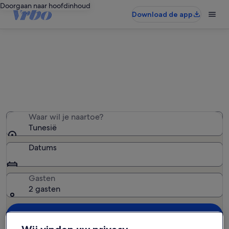
Doorgaan naar hoofdinhoud
Download de app
Tunesië hotels
We hebben 10 hotels gevonden. Voer je datums in om
de beschikbaarheid te zien
Waar wil je naartoe?
Tunesië
Datums
Gasten
2 gasten
Zoeken