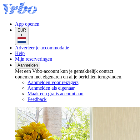
App openen
EUR
•
Adverteer je accommodatie
Help
Mijn reserveringen
Aanmelden
Met een Vrbo-account kun je gemakkelijk contact
opnemen met eigenaren en al je berichten terugvinden.
Aanmelden voor reizigers
Aanmelden als eigenaar
Maak een gratis account aan
Feedback