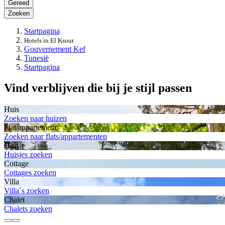
Gereed
Zoeken
Startpagina
Hotels in El Ksour
Gouvernement Kef
Tunesië
Startpagina
Vind verblijven die bij je stijl passen
Huis
Zoeken naar huizen
Flat/appartement
Zoeken naar flats/appartementen
Huisje
Huisjes zoeken
Cottage
Cottages zoeken
Villa
Villa´s zoeken
Chalet
Chalets zoeken