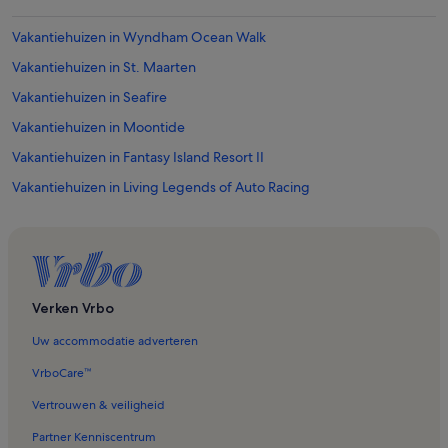
Vakantiehuizen in Wyndham Ocean Walk
Vakantiehuizen in St. Maarten
Vakantiehuizen in Seafire
Vakantiehuizen in Moontide
Vakantiehuizen in Fantasy Island Resort II
Vakantiehuizen in Living Legends of Auto Racing
Vakantiehuizen in Ocean Jewels
Vakantiehuizen in Deland Country Club
Vakantiehuizen in White Surf Condominiums
Vakantiehuizen in Canaveral National Seashore
Verken Vrbo
Vakantiehuizen in Andy Romano Beachfront Park
Uw accommodatie adverteren
Vakantiehuizen in Sanibel
VrboCare™
Vakantiehuizen in Daytona Beach Racing and Card Club
Vertrouwen & veiligheid
Vakantiehuizen in Sanford
Partner Kenniscentrum