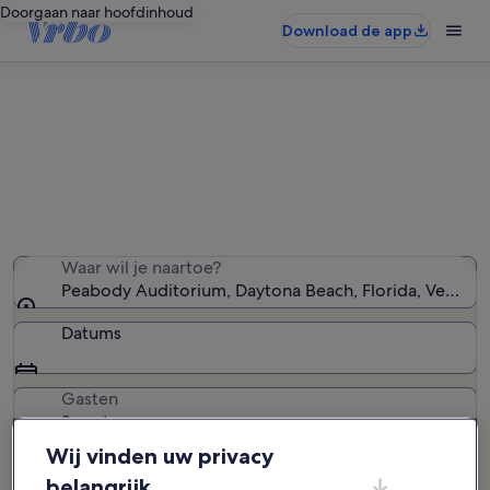
Doorgaan naar hoofdinhoud
Download de app
Zoek hotels in de buurt van
Peabody Auditorium
We hebben 202 hotels gevonden. Voer je datums in om
de beschikbaarheid te zien
Waar wil je naartoe?
Peabody Auditorium, Daytona Beach, Florida, Verenig
Datums
Gasten
2 gasten
Wij vinden uw privacy
Zoeken
belangrijk