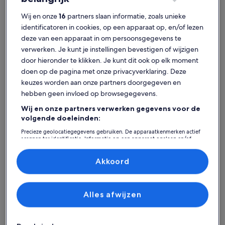
Wij en onze
16
partners slaan informatie, zoals unieke
identificatoren in cookies, op een apparaat op, en/of lezen
deze van een apparaat in om persoonsgegevens te
Brush - Stewarts
Hotels in Peabody Auditorium
verwerken. Je kunt je instellingen bevestigen of wijzigen
door hieronder te klikken. Je kunt dit ook op elk moment
Ontdek hotels in Peabody
doen op de pagina met onze privacyverklaring. Deze
Auditorium
keuzes worden aan onze partners doorgegeven en
hebben geen invloed op browsegegevens.
Meer informatie over Sea Shells Beach Club
Meer info
Wij en onze partners verwerken gegevens voor de
volgende doeleinden:
Precieze geolocatiegegevens gebruiken. De apparaatkenmerken actief
scannen ter identificatie. Informatie op een apparaat opslaan en/of
openen. Gepersonaliseerde advertenties en content, advertentie- en
contentmetingen, doelgroepenonderzoek en ontwikkeling van
diensten.
Akkoord
Partnerlijst (derden)
Alles afwijzen