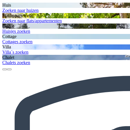
Huis
Zoeken naar huizen
Flat/appartement
Zoeken naar flats/appartementen
Huisje
Huisjes zoeken
Cottage
Cottages zoeken
Villa
Villa´s zoeken
Chalet
Chalets zoeken