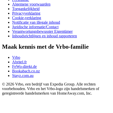
Algemene voorwaarden
Toegankelijkheid
Privacyverklaring
Cookie-verklaring
Notificatie van illegale inhoud
Juridische informatie/Contact
Verantwortungsbewusster Eigentümer
Inhoudsrichtlijnen en inhoud rapporteren
Maak kennis met de Vrbo-familie
Vrbo
Abritel.fr
FeWo-direkt.de
Bookabach.co.nz
Stayz.com.au
© 2026 Vrbo, een bedrijf van Expedia Group. Alle rechten
voorbehouden. Vrbo en het Vrbo-logo zijn handelsmerken of
geregistreerde handelsmerken van HomeAway.com, Inc.