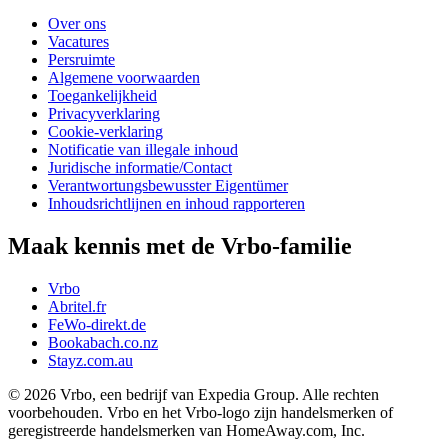
Over ons
Vacatures
Persruimte
Algemene voorwaarden
Toegankelijkheid
Privacyverklaring
Cookie-verklaring
Notificatie van illegale inhoud
Juridische informatie/Contact
Verantwortungsbewusster Eigentümer
Inhoudsrichtlijnen en inhoud rapporteren
Maak kennis met de Vrbo-familie
Vrbo
Abritel.fr
FeWo-direkt.de
Bookabach.co.nz
Stayz.com.au
© 2026 Vrbo, een bedrijf van Expedia Group. Alle rechten
voorbehouden. Vrbo en het Vrbo-logo zijn handelsmerken of
geregistreerde handelsmerken van HomeAway.com, Inc.