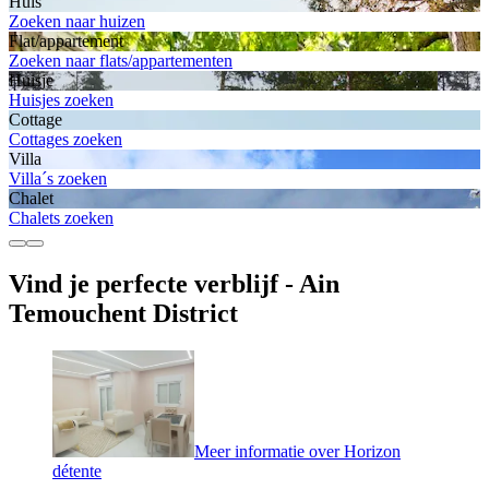
Huis
Zoeken naar huizen
Flat/appartement
Zoeken naar flats/appartementen
Huisje
Huisjes zoeken
Cottage
Cottages zoeken
Villa
Villa´s zoeken
Chalet
Chalets zoeken
Vind je perfecte verblijf - Ain
Temouchent District
Meer informatie over Horizon
détente