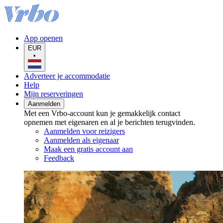
App openen
EUR
•
Adverteer je accommodatie
Help
Mijn reserveringen
Aanmelden
Met een Vrbo-account kun je gemakkelijk contact
opnemen met eigenaren en al je berichten terugvinden.
Aanmelden voor reizigers
Aanmelden als eigenaar
Maak een gratis account aan
Feedback