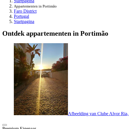
Startpagina
Appartementen in Portimão
Faro District
Portugal
Startpagina
Ontdek appartementen in Portimão
Afbeelding van Clube Alvor Ria, 
Premium Eigenaar