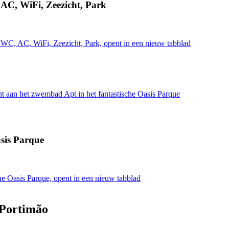
 AC, WiFi, Zeezicht, Park
2 WC, AC, WiFi, Zeezicht, Park, opent in een nieuw tabblad
t aan het zwembad Apt in het fantastische Oasis Parque
asis Parque
he Oasis Parque, opent in een nieuw tabblad
 Portimão