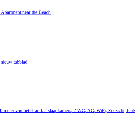
 Apartment near the Beach
 nieuw tabblad
0 meter van het strand. 2 slaapkamers, 2 WC, AC, WiFi, Zeezicht, Par