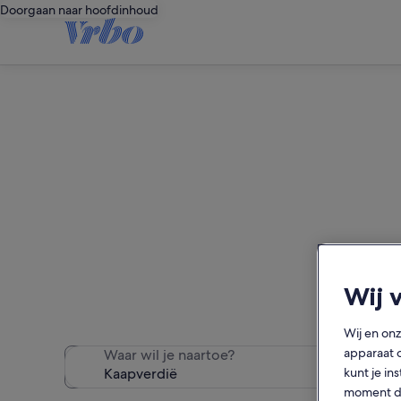
Doorgaan naar hoofdinhoud
Wij 
We hebben 8 B&B gevo
Wij en on
apparaat 
Waar wil je naartoe?
kunt je in
moment do