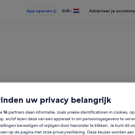
•
App openen
EUR
Adverteer je accommo
Kaapverdië B&B
vinden uw privacy belangrijk
nden. Voer je datums in om de be
ze
16
partners slaan informatie, zoals unieke identificatoren in cookies, o
op, en/of lezen deze van een apparaat in om persoonsgegevens te verw
Datums
Ga
2 
stellingen bevestigen of wijzigen door hieronder te klikken. Je kunt dit o
en op de pagina met onze privacyverklaring. Deze keuzes worden aan