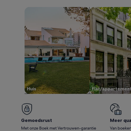
Zoeken naar huizen
Zoeken naar flats/
Huis
Flat/appartemen
Gemoedsrust
Meer qual
Met onze Boek met Vertrouwen-garantie
Van boeken 