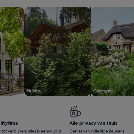
appartementen
Huisjes zoeken
Cottages zoeken
t
Huisje
Cottage
i­ty­time
Alle privacy van thuis
tot verblijven: alles is eenvoudig
Geniet van volledige keukens,