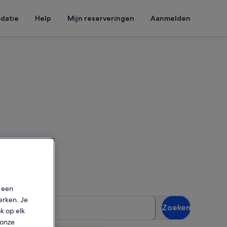
datie
Help
Mijn reserveringen
Aanmelden
schikbaarheid te zien
p een
erken. Je
sten
Zoeken
gasten
ok op elk
 onze