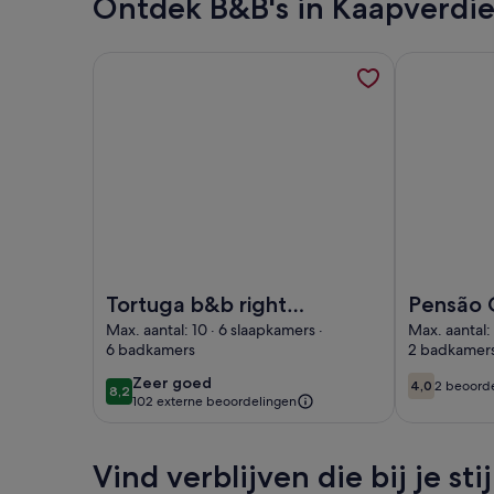
Ontdek B&B's in Kaapverdi
Meer informatie over Tortuga b&b right by the bea
Meer informa
Afbeelding van Tortuga b&b right by the beach, pa
Afbeelding v
Tortuga b&b right
Pensão C
by the beach,
een acc
Max. aantal: 10 · 6 slaapkamers ·
Max. aantal: 
6 badkamers
2 badkamer
paradise garden,
die gast
delicious food and
het boe
zeer
Zeer goed
4,0
2 beoord
8,2
4,0 op 10
(2
8,2 op 10
102 externe beoordelingen
goed
drinks
een lan
beoord
vakantie
Vind verblijven die bij je sti