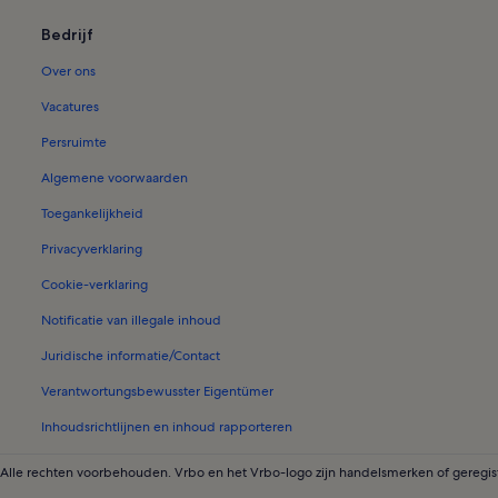
Vakantiehuizen in Ribeira Grande
Bedrijf
Vakantiehuizen in Lazareto
Over ons
Vakantiehuizen in São Vicente
Vakantiehuizen in Murdeira
Vacatures
Vakantiehuizen in Sao Nicolau
Persruimte
Longstay in São Vicente
Algemene voorwaarden
Longstay in Cidade Velha
Toegankelijkheid
Longstay in Porto Novo
Privacyverklaring
Longstay in Murdeira
Cookie-verklaring
Longstay in Boa Vista
Notificatie van illegale inhoud
Longstay in Santa Maria
Juridische informatie/Contact
Villa’s in Maio
Verantwortungsbewusster Eigentümer
Longstay in Sal
Inhoudsrichtlijnen en inhoud rapporteren
Appartementen in Santa Maria
 Alle rechten voorbehouden. Vrbo en het Vrbo-logo zijn handelsmerken of gereg