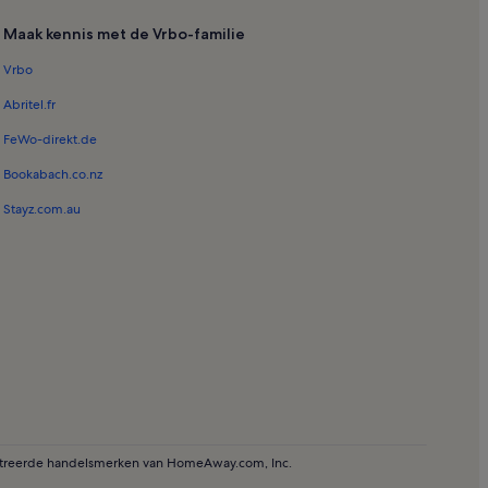
Maak kennis met de Vrbo-familie
Vrbo
Abritel.fr
FeWo-direkt.de
Bookabach.co.nz
Stayz.com.au
istreerde handelsmerken van HomeAway.com, Inc.