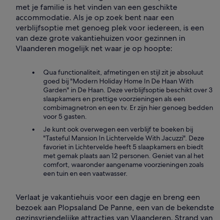
met je familie is het vinden van een geschikte
accommodatie. Als je op zoek bent naar een
verblijfsoptie met genoeg plek voor iedereen, is een
van deze grote vakantiehuizen voor gezinnen in
Vlaanderen mogelijk net waar je op hoopte:
Qua functionaliteit, afmetingen en stijl zit je absoluut
goed bij "Modern Holiday Home In De Haan With
Garden" in De Haan. Deze verblijfsoptie beschikt over 3
slaapkamers en prettige voorzieningen als een
combimagnetron en een tv. Er zijn hier genoeg bedden
voor 5 gasten.
Je kunt ook overwegen een verblijf te boeken bij
"Tasteful Mansion In Lichtervelde With Jacuzzi". Deze
favoriet in Lichtervelde heeft 5 slaapkamers en biedt
met gemak plaats aan 12 personen. Geniet van al het
comfort, waaronder aangename voorzieningen zoals
een tuin en een vaatwasser.
Verlaat je vakantiehuis voor een dagje en breng een
bezoek aan Plopsaland De Panne, een van de bekendste
gezinsvriendelijke attracties van Vlaanderen. Strand van