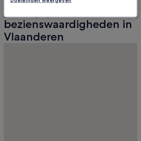
Doeleinden weergeven
belangrijkste
bezienswaardigheden in
Vlaanderen