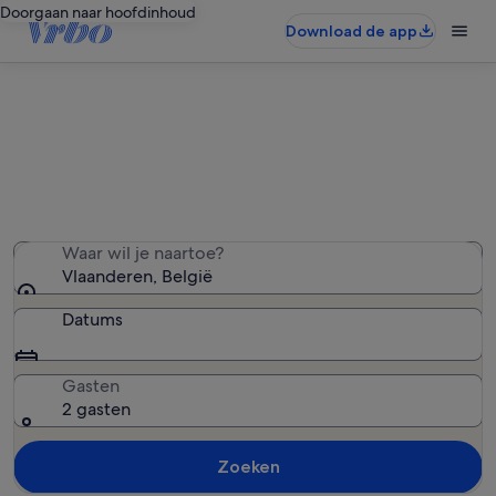
Doorgaan naar hoofdinhoud
Download de app
Vakantiehuizen in Vlaanderen
We hebben 5.191 vakantiewoningen gevonden — voer
uw reisdatums in om de beschikbaarheid te zien
Waar wil je naartoe?
Vlaanderen, België
Datums
Gasten
2 gasten
Zoeken