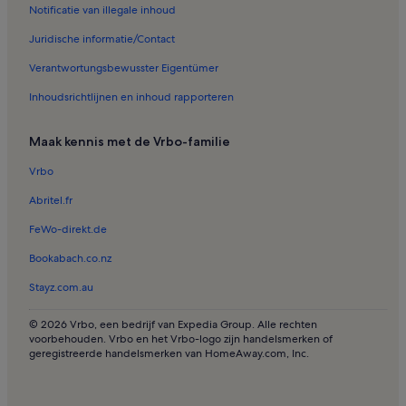
Notificatie van illegale inhoud
Huizen in Vlaanderen
Juridische informatie/Contact
Verantwortungsbewusster Eigentümer
Inhoudsrichtlijnen en inhoud rapporteren
Maak kennis met de Vrbo-familie
Vrbo
Abritel.fr
FeWo-direkt.de
Bookabach.co.nz
Stayz.com.au
© 2026 Vrbo, een bedrijf van Expedia Group. Alle rechten
voorbehouden. Vrbo en het Vrbo-logo zijn handelsmerken of
geregistreerde handelsmerken van HomeAway.com, Inc.