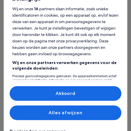
zie
z
8% korting
9% korting
meer
Wij en onze
16
partners slaan informatie, zoals unieke
informatie
i
identificatoren in cookies, op een apparaat op, en/of lezen
over
o
Vind verblijven die bij je stijl passen
het
h
deze van een apparaat in om persoonsgegevens te
standaardtarief.
s
verwerken. Je kunt je instellingen bevestigen of wijzigen
Zoeken naar huizen
Zoeken naar flats/appartementen
Huisjes zoek
door hieronder te klikken. Je kunt dit ook op elk moment
doen op de pagina met onze privacyverklaring. Deze
keuzes worden aan onze partners doorgegeven en
hebben geen invloed op browsegegevens.
Wij en onze partners verwerken gegevens voor de
volgende doeleinden:
Precieze geolocatiegegevens gebruiken. De apparaatkenmerken actief
scannen ter identificatie. Informatie op een apparaat opslaan en/of
openen. Gepersonaliseerde advertenties en content, advertentie- en
contentmetingen, doelgroepenonderzoek en ontwikkeling van
diensten.
Huis
Flat/appartement
Huisje
Akkoord
Partnerlijst (derden)
Vind alle
Alles afwijzen
vakantiewoningen in de
buurt van de