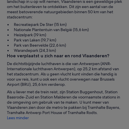
landschap in u op wilt nemen, Vlaanderen is een geweldige plek
om het buitenleven te ontdekken. Dit zijn een aantal van de
meest betoverende natuurgebieden binnen 50 km van het
stadscentrum:
Recreatiepark De Ster (15 km)
Nationale Plantentuin van België (15,6 km)
Heizelpark (19 km)
Park van Laken (19,7 km)
Park van Beervelde (22,6 km)
Warandepark (24,3 km)
Hoe verplaatst u zich naar en rond Vlaanderen?
De dichtstbijzijnde luchthaven is die van Antwerpen (ANR-
Internationale luchthaven Antwerpen), op 25,2 km afstand van
het stadscentrum. Als u geen vlucht kunt vinden die handig is
voor uw reis, kunt u ook een vlucht overwegen naar Brussels
Airport (BRU), 25,6 km verderop.
Als u liever met de trein reist, zijn Station Buggenhout, Station
Baasrode-Zuid en Station Malderen de voornaamste stations in
de omgeving om gebruik van te maken. U kunt meer van
Vlaanderen zien door de metro te pakken bij Tramhalte Bayens,
Tramhalte Antwerp Port House of Tramhalte Rodts.
Lees minder