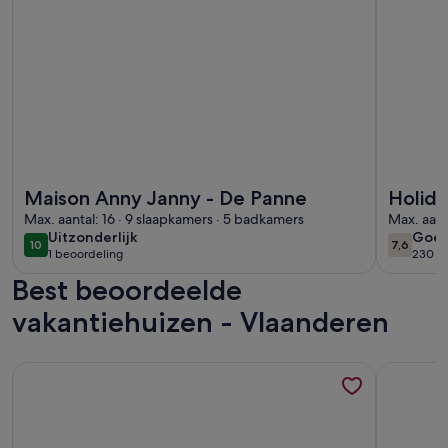
Meer informatie over Maison Anny Janny - De Panne
Meer info
Maison Anny Janny - De Panne
Holid
Max. aantal: 16 · 9 slaapkamers · 5 badkamers
Max. aant
uitzonderlijk
goe
Uitzonderlijk
Goe
10
7,6
10 op 10
7,6 op 1
1 beoordeling
230 b
(1
(230
Best beoordeelde
beoordeling)
beoo
vakantiehuizen - Vlaanderen
Meer informatie over Chalet te Bredene. Camping Costa. Op
Meer info