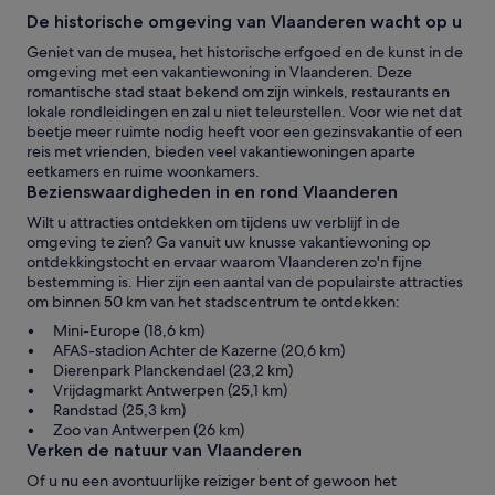
De historische omgeving van Vlaanderen wacht op u
Geniet van de musea, het historische erfgoed en de kunst in de
omgeving met een vakantiewoning in Vlaanderen. Deze
romantische stad staat bekend om zijn winkels, restaurants en
lokale rondleidingen en zal u niet teleurstellen. Voor wie net dat
beetje meer ruimte nodig heeft voor een gezinsvakantie of een
reis met vrienden, bieden veel vakantiewoningen aparte
eetkamers en ruime woonkamers.
Bezienswaardigheden in en rond Vlaanderen
Wilt u attracties ontdekken om tijdens uw verblijf in de
omgeving te zien? Ga vanuit uw knusse vakantiewoning op
ontdekkingstocht en ervaar waarom Vlaanderen zo'n fijne
bestemming is. Hier zijn een aantal van de populairste attracties
om binnen 50 km van het stadscentrum te ontdekken:
Mini-Europe (18,6 km)
AFAS-stadion Achter de Kazerne (20,6 km)
Dierenpark Planckendael (23,2 km)
Vrijdagmarkt Antwerpen (25,1 km)
Randstad (25,3 km)
Zoo van Antwerpen (26 km)
Verken de natuur van Vlaanderen
Of u nu een avontuurlijke reiziger bent of gewoon het