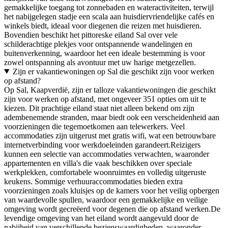
gemakkelijke toegang tot zonnebaden en wateractiviteiten, terwijl
het nabijgelegen stadje een scala aan huisdiervriendelijke cafés en
winkels biedt, ideaal voor diegenen die reizen met huisdieren.
Bovendien beschikt het pittoreske eiland Sal over vele
schilderachtige plekjes voor ontspannende wandelingen en
buitenverkenning, waardoor het een ideale bestemming is voor
zowel ontspanning als avontuur met uw harige metgezellen.
Zijn er vakantiewoningen op Sal die geschikt zijn voor werken
op afstand?
Op Sal, Kaapverdië, zijn er talloze vakantiewoningen die geschikt
zijn voor werken op afstand, met ongeveer 351 opties om uit te
kiezen. Dit prachtige eiland staat niet alleen bekend om zijn
adembenemende stranden, maar biedt ook een verscheidenheid aan
voorzieningen die tegemoetkomen aan telewerkers. Veel
accommodaties zijn uitgerust met gratis wifi, wat een betrouwbare
internetverbinding voor werkdoeleinden garandeert.Reizigers
kunnen een selectie van accommodaties verwachten, waaronder
appartementen en villa's die vaak beschikken over speciale
werkplekken, comfortabele woonruimtes en volledig uitgeruste
keukens. Sommige verhuuraccommodaties bieden extra
voorzieningen zoals kluisjes op de kamers voor het veilig opbergen
van waardevolle spullen, waardoor een gemakkelijke en veilige
omgeving wordt gecreëerd voor degenen die op afstand werken.De
levendige omgeving van het eiland wordt aangevuld door de
nabijheid van verschillende bezienswaardigheden, waaronder