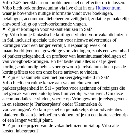
Vrbo 24/7 bereikbaar om problemen snel en effectief op te lossen.
Vrbo biedt ook ondersteuning via live chat in ons
Hulpcentrum
,
waar je bovendien nuttige informatie vindt over boekingen,
betalingen, accommodatiebeheer en veiligheid, zodat je gemakkelijk
antwoord krijgt op veelvoorkomende vragen.
Zijn er kortingen voor vakantiehuizen in Sal?
Op Vrbo kun je fantastische kortingen vinden voor vakantiehuizen
in Sal, inclusief speciale tarieven voor nieuwe advertenties of
kortingen voor een langer verblijf. Bespaar op week- of
maandverblijven met geweldige voorzieningen, zoals een zwembad
of parkeergelegenheid, en profiteer van lastminuteaanbiedingen of
van vroegboekkortingen. En het beste van alles is dat je geen
kortingscode nodig hebt – voer gewoon je reisdatums in en pas de
kortingsfilters toe om onze beste tarieven te vinden.
Zijn er vakantiehuizen met parkeergelegenheid in Sal?
Vrbo biedt een ruime keuze aan vakantiehuizen met
parkeergelegenheid in Sal – perfect voor gezinnen of reizigers die
het gemak van een auto tijdens hun verblijf waarderen. Om deze
accommodaties te vinden, voer je op Vrbo gewoon je reisgegevens
in en selecteer je 'Parkeerplaats' onder 'Kenmerken &
voorzieningen'. Zo kun je snel en gemakkelijk door advertenties
bladeren die aan je behoeften voldoen, of je nu een korte stedentrip
of een langer verblijf plant.
Zijn in de prijzen van de vakantiehuizen in Sal op Vrbo alle
kosten inbegrepen?