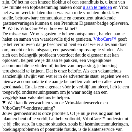
zijn. Of het nu een knusse blokhut of een strandhuis is, u kunt van
uw ruimte een topbestemming maken door
u aan te melden
en Vrbo
het zware werk te laten doen waarvan u de vruchten plukt. Uw
snelle, betrouwbare communicatie en consequent uitstekende
gastenervaringen kunnen u een Premium Eigenaar-badge opleveren.
Wat is VrboCare™ en hoe werkt het?
De missie van Vrbo is gasten te helpen ontspannen, banden aan te
halen en samen van waardevolle tijd te genieten.
VrboCare™
geeft
je het vertrouwen dat je beschermd bent en dat we er alles aan doen
om, mocht er iets misgaan, een passende oplossing te vinden. Als
zich een belangrijk probleem voordoet dat de eigenaar niet kan
oplossen, helpen we je dit aan te pakken, een vergelijkbare
accommodatie te vinden of, indien van toepassing, je boeking
terugbetaald te krijgen. Dat is onze belofte. Als een vakantiehuis
aanzienlijk afwijkt van wat er in de advertentie staat, regelen we een
nieuwe accommodatie die aan je behoeften voldoet en alles weer
goedmaakt. En als een eigenaar vóór je verblijf annuleert, heb je een
toegewijd ondersteuningsteam om je waar nodig aan een
vergelijkbaar vakantiehuis te helpen.
Wat kan ik verwachten van de Vrbo-klantenservice en
VrboCare™-ondersteuning?
Jouw gemoedsrust is onze prioriteit. Of je nu je reis nog aan het
plannen bent of je verblijf al hebt voltooid, VrboCare™ ondersteunt
je bij elke stap. In urgente situaties, zoals bij lastminuteannuleringen,
boekingsproblemen of potentiële fraude, is de klantenservice van