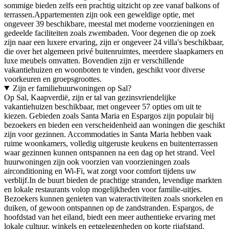
sommige bieden zelfs een prachtig uitzicht op zee vanaf balkons of
terrassen.Appartementen zijn ook een geweldige optie, met
ongeveer 39 beschikbare, meestal met moderne voorzieningen en
gedeelde faciliteiten zoals zwembaden. Voor degenen die op zoek
zijn naar een luxere ervaring, zijn er ongeveer 24 villa's beschikbaar,
die over het algemeen privé buitenruimtes, meerdere slaapkamers en
luxe meubels omvatten. Bovendien zijn er verschillende
vakantiehuizen en woonboten te vinden, geschikt voor diverse
voorkeuren en groepsgroottes.
Zijn er familiehuurwoningen op Sal?
Op Sal, Kaapverdië, zijn er tal van gezinsvriendelijke
vakantiehuizen beschikbaar, met ongeveer 57 opties om uit te
kiezen. Gebieden zoals Santa Maria en Espargos zijn populair bij
bezoekers en bieden een verscheidenheid aan woningen die geschikt
zijn voor gezinnen. Accommodaties in Santa Maria hebben vaak
ruime woonkamers, volledig uitgeruste keukens en buitenterrassen
waar gezinnen kunnen ontspannen na een dag op het strand. Veel
huurwoningen zijn ook voorzien van voorzieningen zoals
airconditioning en Wi-Fi, wat zorgt voor comfort tijdens uw
verblijf.In de buurt bieden de prachtige stranden, levendige markten
en lokale restaurants volop mogelijkheden voor familie-uitjes.
Bezoekers kunnen genieten van wateractiviteiten zoals snorkelen en
duiken, of gewoon ontspannen op de zandstranden. Espargos, de
hoofdstad van het eiland, biedt een meer authentieke ervaring met
lokale cultuur, winkels en eetgelegenheden op korte rijafstand.