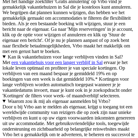
Met het handige zoekfilter 'Gratis annulering' op Vrbo vind je
gemakkelijk vakantiehuizen in Sal die je kosteloos kunt annuleren.
We begrijpen dat plannen kunnen wijzigen, dus hebben we het
gemakkelijk gemaakt om accommodaties te filteren die flexibiliteit
bieden. Als je een bestaande boeking wilt wijzigen, stuur je een
bericht naar de eigenaar. Ga naar 'Mijn reserveringen' in je account,
klik op de optie voor wijzigen of annuleren en klik op 'Stuur de
eigenaar een bericht'. Of je nu je plannen aanpast of op zoek bent
naar flexibele betaalmogelijkheden, Vrbo maakt het makkelijk om
met een gerust hart te boeken.
Kan ik vakantiehuizen voor lange verblijven vinden in Sal?
Met
een vakantiehuis voor een langer verblijf in Sal
ervaar je het
lokale leven optimaal en profiteer je van speciale kortingen. Op
verblijven van een maand bespaar je gemiddeld 19% en op
boekingen van een week is dat gemiddeld 10%.* Kortingen voor
lange verblijven worden automatisch toegepast wanneer je je
vakantiedatums invoert, maar je kunt ook in je zoekopdracht onder
'Kortingen' de filters voor week- of maandverblijf selecteren.
Waarom zou ik mij als eigenaar aanmelden bij Vrbo?
Door u bij Vrbo aan te melden als eigenaar, krijgt u toegang tot een
wereldwijde community van reizigers die op zoek zijn naar unieke
verblijven en kunt u op uw eigen voorwaarden inkomsten genereren
uit uw accommodatie. Met gebruiksvriendelijke tools, toegewijde
ondersteuning en zichtbaarheid op belangrijke reiswebsites maakt
Vrbo het u gemakkelijk om te adverteren, te beheren en succesvol te