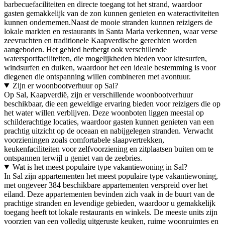
barbecuefaciliteiten en directe toegang tot het strand, waardoor
gasten gemakkelijk van de zon kunnen genieten en wateractiviteiten
kunnen ondernemen.Naast de mooie stranden kunnen reizigers de
lokale markten en restaurants in Santa Maria verkennen, waar verse
zeevruchten en traditionele Kaapverdische gerechten worden
aangeboden. Het gebied herbergt ook verschillende
watersportfaciliteiten, die mogelijkheden bieden voor kitesurfen,
windsurfen en duiken, waardoor het een ideale bestemming is voor
diegenen die ontspanning willen combineren met avontuur.
Zijn er woonbootverhuur op Sal?
Op Sal, Kaapverdië, zijn er verschillende woonbootverhuur
beschikbaar, die een geweldige ervaring bieden voor reizigers die op
het water willen verblijven. Deze woonboten liggen meestal op
schilderachtige locaties, waardoor gasten kunnen genieten van een
prachtig uitzicht op de oceaan en nabijgelegen stranden. Verwacht
voorzieningen zoals comfortabele slaapvertrekken,
keukenfaciliteiten voor zelfvoorziening en zitplaatsen buiten om te
ontspannen terwijl u geniet van de zeebries.
Wat is het meest populaire type vakantiewoning in Sal?
In Sal zijn appartementen het meest populaire type vakantiewoning,
met ongeveer 384 beschikbare appartementen verspreid over het
eiland. Deze appartementen bevinden zich vaak in de buurt van de
prachtige stranden en levendige gebieden, waardoor u gemakkelijk
toegang heeft tot lokale restaurants en winkels. De meeste units zijn
voorzien van een volledig uitgeruste keuken, ruime woonruimtes en