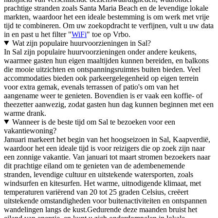
prachtige stranden zoals Santa Maria Beach en de levendige lokale
markten, waardoor het een ideale bestemming is om werk met vrije
tijd te combineren. Om uw zoekopdracht te verfijnen, vult u uw data
in en past u het filter "
WiFi
" toe op Vrbo.
Wat zijn populaire huurvoorzieningen in Sal?
In Sal zijn populaire huurvoorzieningen onder andere keukens,
waarmee gasten hun eigen maaltijden kunnen bereiden, en balkons
die mooie uitzichten en ontspanningsruimtes buiten bieden. Veel
accommodaties bieden ook parkeergelegenheid op eigen terrein
voor extra gemak, evenals terrassen of patio's om van het
aangename weer te genieten. Bovendien is er vaak een koffie- of
theezetter aanwezig, zodat gasten hun dag kunnen beginnen met een
warme drank.
Wanneer is de beste tijd om Sal te bezoeken voor een
vakantiewoning?
Januari markeert het begin van het hoogseizoen in Sal, Kaapverdië,
waardoor het een ideale tijd is voor reizigers die op zoek zijn naar
een zonnige vakantie. Van januari tot maart stromen bezoekers naar
dit prachtige eiland om te genieten van de adembenemende
stranden, levendige cultuur en uitstekende watersporten, zoals
windsurfen en kitesurfen. Het warme, uitnodigende klimaat, met
temperaturen variërend van 20 tot 25 graden Celsius, creëert
uitstekende omstandigheden voor buitenactiviteiten en ontspannen
wandelingen langs de kust.Gedurende deze maanden bruist het