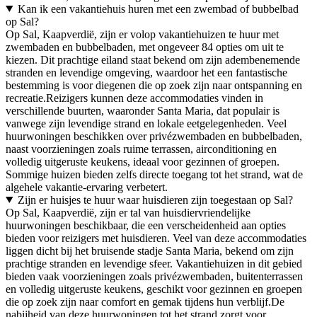
Kan ik een vakantiehuis huren met een zwembad of bubbelbad
op Sal?
Op Sal, Kaapverdië, zijn er volop vakantiehuizen te huur met
zwembaden en bubbelbaden, met ongeveer 84 opties om uit te
kiezen. Dit prachtige eiland staat bekend om zijn adembenemende
stranden en levendige omgeving, waardoor het een fantastische
bestemming is voor diegenen die op zoek zijn naar ontspanning en
recreatie.Reizigers kunnen deze accommodaties vinden in
verschillende buurten, waaronder Santa Maria, dat populair is
vanwege zijn levendige strand en lokale eetgelegenheden. Veel
huurwoningen beschikken over privézwembaden en bubbelbaden,
naast voorzieningen zoals ruime terrassen, airconditioning en
volledig uitgeruste keukens, ideaal voor gezinnen of groepen.
Sommige huizen bieden zelfs directe toegang tot het strand, wat de
algehele vakantie-ervaring verbetert.
Zijn er huisjes te huur waar huisdieren zijn toegestaan op Sal?
Op Sal, Kaapverdië, zijn er tal van huisdiervriendelijke
huurwoningen beschikbaar, die een verscheidenheid aan opties
bieden voor reizigers met huisdieren. Veel van deze accommodaties
liggen dicht bij het bruisende stadje Santa Maria, bekend om zijn
prachtige stranden en levendige sfeer. Vakantiehuizen in dit gebied
bieden vaak voorzieningen zoals privézwembaden, buitenterrassen
en volledig uitgeruste keukens, geschikt voor gezinnen en groepen
die op zoek zijn naar comfort en gemak tijdens hun verblijf.De
nabijheid van deze huurwoningen tot het strand zorgt voor