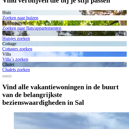
Vind verblijven die bij je stijl passen
Huis
Zoeken naar huizen
Flat/appartement
Zoeken naar flats/appartementen
Huisje
Huisjes zoeken
Cottage
Cottages zoeken
Villa
Villa´s zoeken
Chalet
Chalets zoeken
Vind alle vakantiewoningen in de buurt
van de belangrijkste
bezienswaardigheden in Sal