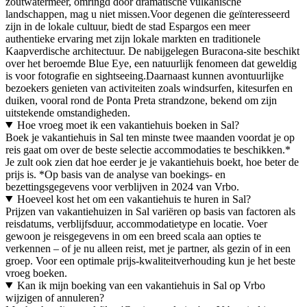
zoutwatermeer, omringd door dramatische vulkanische
landschappen, mag u niet missen.Voor degenen die geïnteresseerd
zijn in de lokale cultuur, biedt de stad Espargos een meer
authentieke ervaring met zijn lokale markten en traditionele
Kaapverdische architectuur. De nabijgelegen Buracona-site beschikt
over het beroemde Blue Eye, een natuurlijk fenomeen dat geweldig
is voor fotografie en sightseeing.Daarnaast kunnen avontuurlijke
bezoekers genieten van activiteiten zoals windsurfen, kitesurfen en
duiken, vooral rond de Ponta Preta strandzone, bekend om zijn
uitstekende omstandigheden.
Hoe vroeg moet ik een vakantiehuis boeken in Sal?
Boek je vakantiehuis in Sal ten minste twee maanden voordat je op
reis gaat om over de beste selectie accommodaties te beschikken.*
Je zult ook zien dat hoe eerder je je vakantiehuis boekt, hoe beter de
prijs is. *Op basis van de analyse van boekings- en
bezettingsgegevens voor verblijven in 2024 van Vrbo.
Hoeveel kost het om een vakantiehuis te huren in Sal?
Prijzen van vakantiehuizen in Sal variëren op basis van factoren als
reisdatums, verblijfsduur, accommodatietype en locatie. Voer
gewoon je reisgegevens in om een breed scala aan opties te
verkennen – of je nu alleen reist, met je partner, als gezin of in een
groep. Voor een optimale prijs-kwaliteitverhouding kun je het beste
vroeg boeken.
Kan ik mijn boeking van een vakantiehuis in Sal op Vrbo
wijzigen of annuleren?