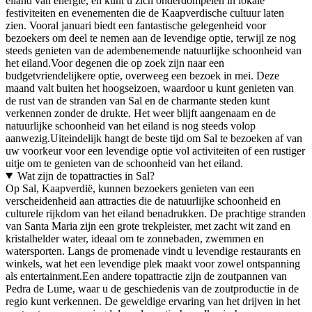
eiland van energie, en kunt u zich onderdompelen in lokale
festiviteiten en evenementen die de Kaapverdische cultuur laten
zien. Vooral januari biedt een fantastische gelegenheid voor
bezoekers om deel te nemen aan de levendige optie, terwijl ze nog
steeds genieten van de adembenemende natuurlijke schoonheid van
het eiland.Voor degenen die op zoek zijn naar een
budgetvriendelijkere optie, overweeg een bezoek in mei. Deze
maand valt buiten het hoogseizoen, waardoor u kunt genieten van
de rust van de stranden van Sal en de charmante steden kunt
verkennen zonder de drukte. Het weer blijft aangenaam en de
natuurlijke schoonheid van het eiland is nog steeds volop
aanwezig.Uiteindelijk hangt de beste tijd om Sal te bezoeken af van
uw voorkeur voor een levendige optie vol activiteiten of een rustiger
uitje om te genieten van de schoonheid van het eiland.
Wat zijn de topattracties in Sal?
Op Sal, Kaapverdië, kunnen bezoekers genieten van een
verscheidenheid aan attracties die de natuurlijke schoonheid en
culturele rijkdom van het eiland benadrukken. De prachtige stranden
van Santa Maria zijn een grote trekpleister, met zacht wit zand en
kristalhelder water, ideaal om te zonnebaden, zwemmen en
watersporten. Langs de promenade vindt u levendige restaurants en
winkels, wat het een levendige plek maakt voor zowel ontspanning
als entertainment.Een andere topattractie zijn de zoutpannen van
Pedra de Lume, waar u de geschiedenis van de zoutproductie in de
regio kunt verkennen. De geweldige ervaring van het drijven in het