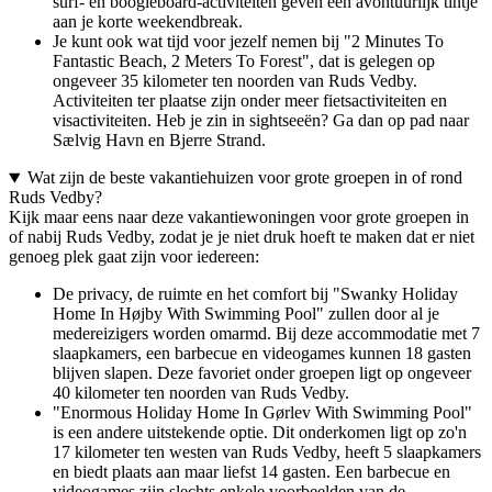
surf- en boogieboard-activiteiten geven een avontuurlijk tintje
aan je korte weekendbreak.
Je kunt ook wat tijd voor jezelf nemen bij "2 Minutes To
Fantastic Beach, 2 Meters To Forest", dat is gelegen op
ongeveer 35 kilometer ten noorden van Ruds Vedby.
Activiteiten ter plaatse zijn onder meer fietsactiviteiten en
visactiviteiten. Heb je zin in sightseeën? Ga dan op pad naar
Sælvig Havn en Bjerre Strand.
Wat zijn de beste vakantiehuizen voor grote groepen in of rond
Ruds Vedby?
Kijk maar eens naar deze vakantiewoningen voor grote groepen in
of nabij Ruds Vedby, zodat je je niet druk hoeft te maken dat er niet
genoeg plek gaat zijn voor iedereen:
De privacy, de ruimte en het comfort bij "Swanky Holiday
Home In Højby With Swimming Pool" zullen door al je
medereizigers worden omarmd. Bij deze accommodatie met 7
slaapkamers, een barbecue en videogames kunnen 18 gasten
blijven slapen. Deze favoriet onder groepen ligt op ongeveer
40 kilometer ten noorden van Ruds Vedby.
"Enormous Holiday Home In Gørlev With Swimming Pool"
is een andere uitstekende optie. Dit onderkomen ligt op zo'n
17 kilometer ten westen van Ruds Vedby, heeft 5 slaapkamers
en biedt plaats aan maar liefst 14 gasten. Een barbecue en
videogames zijn slechts enkele voorbeelden van de