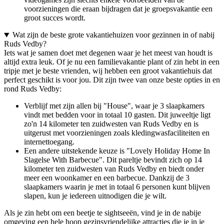
voorzieningen die eraan bijdragen dat je groepsvakantie een
groot succes wordt.
Wat zijn de beste grote vakantiehuizen voor gezinnen in of nabij
Ruds Vedby?
Iets wat je samen doet met degenen waar je het meest van houdt is
altijd extra leuk. Of je nu een familievakantie plant of zin hebt in een
tripje met je beste vrienden, wij hebben een groot vakantiehuis dat
perfect geschikt is voor jou. Dit zijn twee van onze beste opties in en
rond Ruds Vedby:
Verblijf met zijn allen bij "House", waar je 3 slaapkamers
vindt met bedden voor in totaal 10 gasten. Dit juweeltje ligt
zo'n 14 kilometer ten zuidwesten van Ruds Vedby en is
uitgerust met voorzieningen zoals kledingwasfaciliteiten en
internettoegang.
Een andere uitstekende keuze is "Lovely Holiday Home In
Slagelse With Barbecue". Dit pareltje bevindt zich op 14
kilometer ten zuidwesten van Ruds Vedby en biedt onder
meer een woonkamer en een barbecue. Dankzij de 3
slaapkamers waarin je met in totaal 6 personen kunt blijven
slapen, kun je iedereen uitnodigen die je wilt.
Als je zin hebt om een beetje te sightseeën, vind je in de nabije
omgeving een hele hoop gezinsvriendelijke attracties die je in je