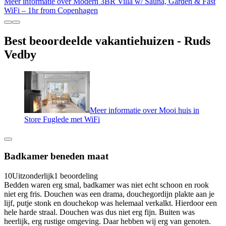
Meer informatie over Modern 3BR Villa w/ Sauna, Garden & Fast
WiFi – 1hr from Copenhagen
Best beoordeelde vakantiehuizen - Ruds
Vedby
Meer informatie over Mooi huis in
Store Fuglede met WiFi
Badkamer beneden maat
10
Uitzonderlijk
1 beoordeling
Bedden waren erg smal, badkamer was niet echt schoon en rook
niet erg fris. Douchen was een drama, douchegordijn plakte aan je
lijf, putje stonk en douchekop was helemaal verkalkt. Hierdoor een
hele harde straal. Douchen was dus niet erg fijn. Buiten was
heerlijk, erg rustige omgeving. Daar hebben wij erg van genoten.