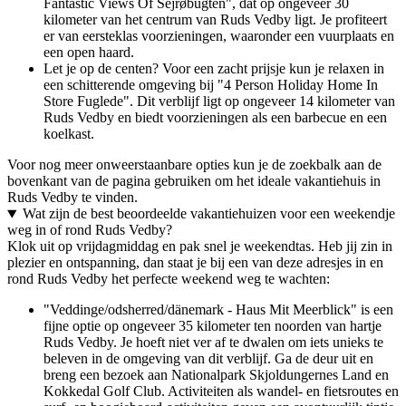
Fantastic Views Of Sejrøbugten", dat op ongeveer 30
kilometer van het centrum van Ruds Vedby ligt. Je profiteert
er van eersteklas voorzieningen, waaronder een vuurplaats en
een open haard.
Let je op de centen? Voor een zacht prijsje kun je relaxen in
een schitterende omgeving bij "4 Person Holiday Home In
Store Fuglede". Dit verblijf ligt op ongeveer 14 kilometer van
Ruds Vedby en biedt voorzieningen als een barbecue en een
koelkast.
Voor nog meer onweerstaanbare opties kun je de zoekbalk aan de
bovenkant van de pagina gebruiken om het ideale vakantiehuis in
Ruds Vedby te vinden.
Wat zijn de best beoordeelde vakantiehuizen voor een weekendje
weg in of rond Ruds Vedby?
Klok uit op vrijdagmiddag en pak snel je weekendtas. Heb jij zin in
plezier en ontspanning, dan staat je bij een van deze adresjes in en
rond Ruds Vedby het perfecte weekend weg te wachten:
"Veddinge/odsherred/dänemark - Haus Mit Meerblick" is een
fijne optie op ongeveer 35 kilometer ten noorden van hartje
Ruds Vedby. Je hoeft niet ver af te dwalen om iets unieks te
beleven in de omgeving van dit verblijf. Ga de deur uit en
breng een bezoek aan Nationalpark Skjoldungernes Land en
Kokkedal Golf Club. Activiteiten als wandel- en fietsroutes en