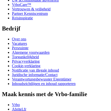
Uw accommodatie adverteren
VrboCare™
Vertrouwen & veiligheid
Partner Kenniscentrum
Reisinspiratie
Bedrijf
Over ons
Vacatures
Persruimte
Algemene voorwaarden
Toegankelijkheid
Privacyverklaring
Cookie-verklaring
Notificatie van illegale inhoud
Juridische informatie/Contact
Verantwortungsbewusster Eigentümer
Inhoudsrichtlijnen en inhoud rapporteren
Maak kennis met de Vrbo-familie
Vrbo
Abritel.fr